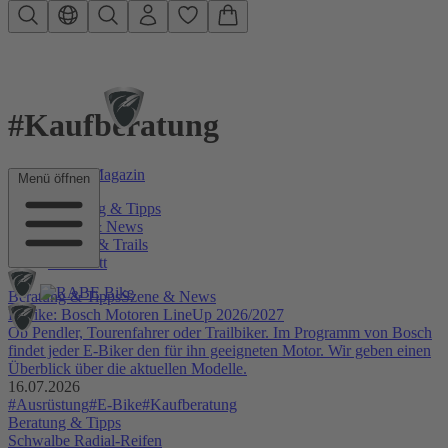
Zum Hauptinhalt springen
#Kaufberatung
RABE Bike Magazin
Menü öffnen
Beratung & Tipps
Szene & News
Touren & Trails
Werkstatt
Beratung & Tipps
Szene & News
E-Bike: Bosch Motoren LineUp 2026/2027
Ob Pendler, Tourenfahrer oder Trailbiker. Im Programm von Bosch
findet jeder E-Biker den für ihn geeigneten Motor. Wir geben einen
Überblick über die aktuellen Modelle.
16.07.2026
#Ausrüstung
#E-Bike
#Kaufberatung
Beratung & Tipps
Schwalbe Radial-Reifen