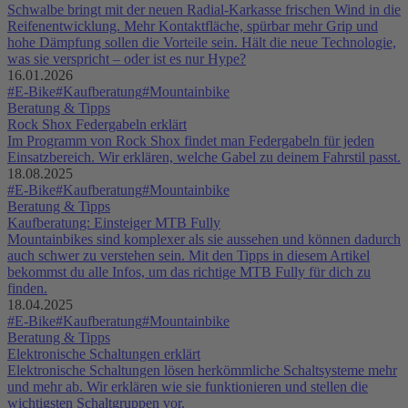
Schwalbe bringt mit der neuen Radial-Karkasse frischen Wind in die
Reifenentwicklung. Mehr Kontaktfläche, spürbar mehr Grip und
hohe Dämpfung sollen die Vorteile sein. Hält die neue Technologie,
was sie verspricht – oder ist es nur Hype?
16.01.2026
#E-Bike
#Kaufberatung
#Mountainbike
Beratung & Tipps
Rock Shox Federgabeln erklärt
Im Programm von Rock Shox findet man Federgabeln für jeden
Einsatzbereich. Wir erklären, welche Gabel zu deinem Fahrstil passt.
18.08.2025
#E-Bike
#Kaufberatung
#Mountainbike
Beratung & Tipps
Kaufberatung: Einsteiger MTB Fully
Mountainbikes sind komplexer als sie aussehen und können dadurch
auch schwer zu verstehen sein. Mit den Tipps in diesem Artikel
bekommst du alle Infos, um das richtige MTB Fully für dich zu
finden.
18.04.2025
#E-Bike
#Kaufberatung
#Mountainbike
Beratung & Tipps
Elektronische Schaltungen erklärt
Elektronische Schaltungen lösen herkömmliche Schaltsysteme mehr
und mehr ab. Wir erklären wie sie funktionieren und stellen die
wichtigsten Schaltgruppen vor.