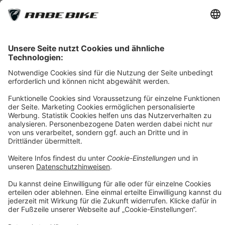
des Herstellers
*** Gilt für Lieferungen nach Deutschland. Lieferzeiten für andere
Länder und Informationen zur Berechnung des Liefertermins siehe
Versandkostentabelle
[1] Vermittlung erfolgt ausschließlich für unseren
Finanzierungspartner: TARGOBANK AG, Kasernenstr. 10, 40213
Düsseldorf.
[2] Die dargestellten Leasingraten werden durch einen integrierten
Rechner der Smartfit GmbH auf Basis Ihrer Eingaben kalkuliert und
dienen ausschließlich der unverbindlichen Orientierung. Es handelt
sich nicht um ein verbindliches Angebot im rechtlichen Sinne. Die
tatsächliche Leasingrate kann insbesondere aufgrund von
Bonitätsprüfung, individuellen Vertragskonditionen, Gebühren
sowie etwaigen Zusatzleistungen abweichen. Maßgeblich sind
ausschließlich die Konditionen des jeweiligen Leasingvertrags
sowie die verbindliche Kalkulation des Leasinggebers.
[3] Leasing-Preis: Bei im Preis reduzierten Fahrrädern erheben wir
einen geringen Aufschlag von max. 5% auf den Angebotspreis.
Diesen Aufschlag berechnen wir aufgrund erhöhtem Aufwand und
Mehrkosten beim Leasing. Unser Aufschlag ist geringer als i.d.R. in
der Branche üblich. Bei nicht-reduzierten Fahrrädern entfällt dieser