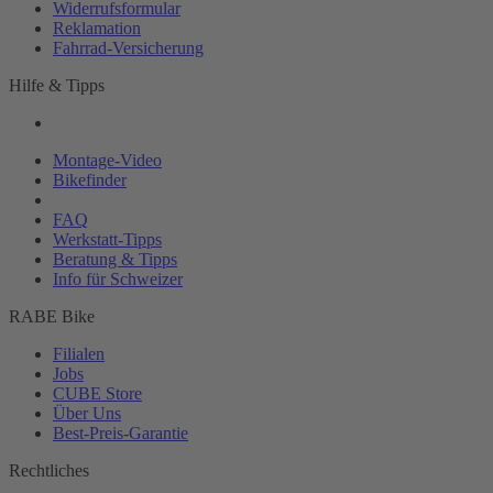
Widerrufsformular
Reklamation
Fahrrad-
Versicherung
Hilfe & Tipps
Montage-
Video
Bikefinder
Magazin
FAQ
Werkstatt-
Tipps
Beratung & Tipps
Info für Schweizer
RABE Bike
Filialen
Jobs
CUBE Store
Über Uns
Best-
Preis-Garantie
Rechtliches