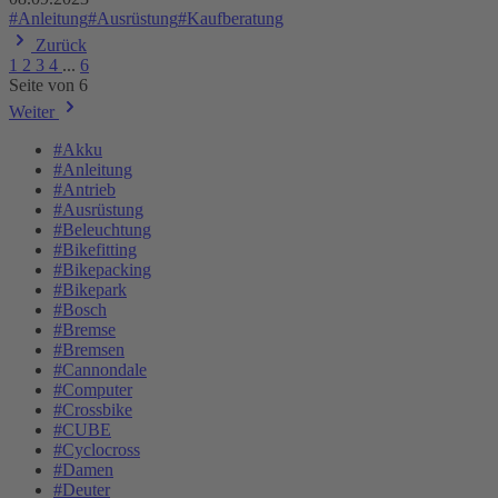
#Anleitung
#Ausrüstung
#Kaufberatung
Zurück
1
2
3
4
...
6
Seite von 6
Weiter
#Akku
#Anleitung
#Antrieb
#Ausrüstung
#Beleuchtung
#Bikefitting
#Bikepacking
#Bikepark
#Bosch
#Bremse
#Bremsen
#Cannondale
#Computer
#Crossbike
#CUBE
#Cyclocross
#Damen
#Deuter