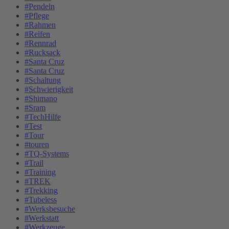
#Pendeln
#Pflege
#Rahmen
#Reifen
#Rennrad
#Rucksack
#Santa Cruz
#Santa Cruz
#Schaltung
#Schwierigkeit
#Shimano
#Sram
#TechHilfe
#Test
#Tour
#touren
#TQ-Systems
#Trail
#Training
#TREK
#Trekking
#Tubeless
#Werksbesuche
#Werkstatt
#Werkzeuge