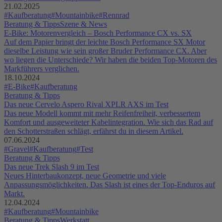
21.02.2025
#Kaufberatung
#Mountainbike
#Rennrad
Beratung & Tipps
Szene & News
E-Bike: Motorenvergleich – Bosch Performance CX vs. SX
Auf dem Papier bringt der leichte Bosch Performance SX Motor
dieselbe Leistung wie sein großer Bruder Performance CX. Aber
wo liegen die Unterschiede? Wir haben die beiden Top-Motoren des
Markführers verglichen.
18.10.2024
#E-Bike
#Kaufberatung
Beratung & Tipps
Das neue Cervelo Aspero Rival XPLR AXS im Test
Das neue Modell kommt mit mehr Reifenfreiheit, verbessertem
Komfort und ausgeweiteter Kabelintegration. Wie sich das Rad auf
den Schotterstraßen schlägt, erfährst du in diesem Artikel.
07.06.2024
#Gravel
#Kaufberatung
#Test
Beratung & Tipps
Das neue Trek Slash 9 im Test
Neues Hinterbaukonzept, neue Geometrie und viele
Anpassungsmöglichkeiten. Das Slash ist eines der Top-Enduros auf
Markt.
12.04.2024
#Kaufberatung
#Mountainbike
Beratung & Tipps
Werkstatt