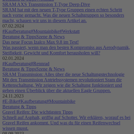
SRAM AXS Transmission T-Type Deep-Dive
SRAM hat mit den neuen T-Type Gruppen einen echten Schritt
nach vorne gemacht. Was die neuen Schaltgruppen so besonders
macht, schauen wir uns in diesem Artikel an.
07.02.2024
#Kaufberatung
#Mountainbike
#Werkstatt
Beratung & Tipps
Szene & News
Das neue Focus Izalco Max 9.8 im Test!
Was passiert, wenn man den besten Kompromiss aus Aerodynamik,
Steifigkeit, Gewicht und Komfort herausholen will?
02.01.2024
#Kaufberatung
#Rennrad
Beratung & Tipps
Szene & News
SRAM Transmission: Alles über die neue Schaltungstechnologie
Mit den Transmission Antriebssystemen revolutioniert Sram die
Kettenschaltung. Wir zeigen wie die Schaltung funktioniert und
geben einen Überblick über die aktuellen Eagle Gruppen.
24.11.2023
#E-Bike
#Kaufberatung
#Mountainbike
Beratung & Tipps
Gravel Reifen: Die wichtigsten Tipps
Schnell auf Asphalt, griffig auf Schotter. Wir erklären, worauf es bei
Gravel Reifen ankommt. Und was du für einen Reifenwechsel
wissen musst.
08.09.2023