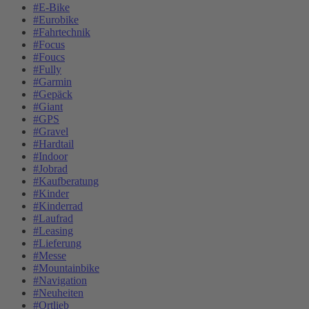
#E-Bike
#Eurobike
#Fahrtechnik
#Focus
#Foucs
#Fully
#Garmin
#Gepäck
#Giant
#GPS
#Gravel
#Hardtail
#Indoor
#Jobrad
#Kaufberatung
#Kinder
#Kinderrad
#Laufrad
#Leasing
#Lieferung
#Messe
#Mountainbike
#Navigation
#Neuheiten
#Ortlieb