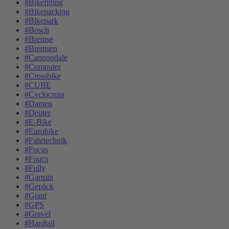
#Bikefitting
#Bikepacking
#Bikepark
#Bosch
#Bremse
#Bremsen
#Cannondale
#Computer
#Crossbike
#CUBE
#Cyclocross
#Damen
#Deuter
#E-Bike
#Eurobike
#Fahrtechnik
#Focus
#Foucs
#Fully
#Garmin
#Gepäck
#Giant
#GPS
#Gravel
#Hardtail