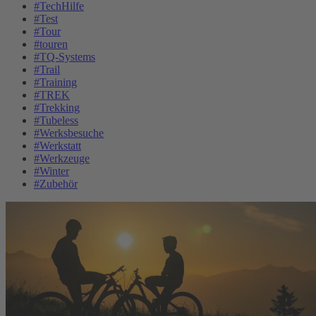
#TechHilfe
#Test
#Tour
#touren
#TQ-Systems
#Trail
#Training
#TREK
#Trekking
#Tubeless
#Werksbesuche
#Werkstatt
#Werkzeuge
#Winter
#Zubehör