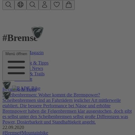
Zum Hauptinhalt springen
#Bremse
RABE Bike Magazin
Menü öffnen
Beratung & Tipps
Szene & News
Touren & Trails
Werkstatt
Beratung & Tipps
Scheibenbremsen: Woher kommt die Bremspower?
Scheibenbremsen sind an Fahrrädern jeglicher Art mittlerweile
etabliert. Die bessere Performance bei Nässe und erhöhte
Bremspower haben die Felgenbremsen klar ausgestochen, doch gibt
es selbst unter den Scheibenbremsen selbst große Differenzen was
Power, Dosierbarkeit und Standhaftigkeit angeht.
22.09.2020
#Bremse
#Mountainbike