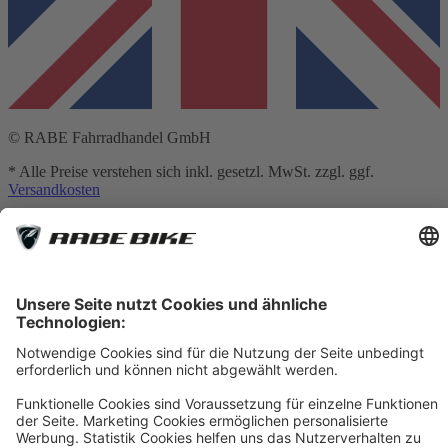
© RABE Fahrradhandel GmbH
* Alle Preise verstehen sich inkl. gesetzl. MwSt. zzgl. ggf.
Versandkosten
** Hierbei handelt es sich um die unverbindliche Preisempfehlung
des Herstellers
*** Gilt für Lieferungen nach Deutschland. Lieferzeiten für andere
Länder und Informationen zur Berechnung des Liefertermins siehe
Versandkostentabelle
[1] Vermittlung erfolgt ausschließlich für unseren
Finanzierungspartner: TARGOBANK AG, Kasernenstr. 10, 40213
Düsseldorf.
[2] Die dargestellten Leasingraten werden durch einen integrierten
Rechner der Smartfit GmbH auf Basis Ihrer Eingaben kalkuliert und