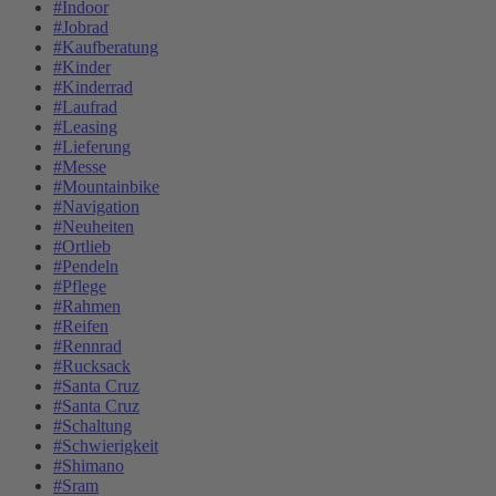
#Indoor
#Jobrad
#Kaufberatung
#Kinder
#Kinderrad
#Laufrad
#Leasing
#Lieferung
#Messe
#Mountainbike
#Navigation
#Neuheiten
#Ortlieb
#Pendeln
#Pflege
#Rahmen
#Reifen
#Rennrad
#Rucksack
#Santa Cruz
#Santa Cruz
#Schaltung
#Schwierigkeit
#Shimano
#Sram