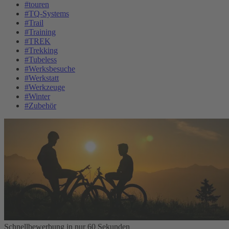
#touren
#TQ-Systems
#Trail
#Training
#TREK
#Trekking
#Tubeless
#Werksbesuche
#Werkstatt
#Werkzeuge
#Winter
#Zubehör
Schnellbewerbung in nur 60 Sekunden