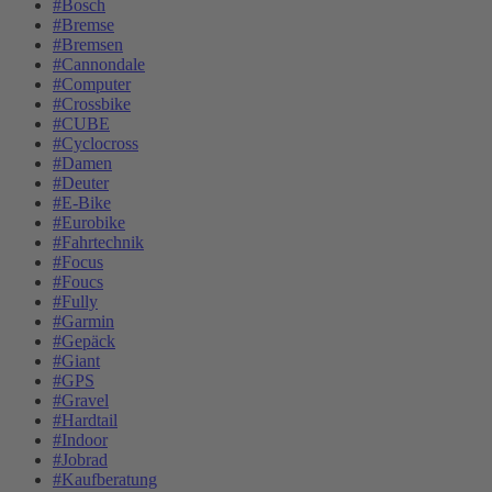
#Bosch
#Bremse
#Bremsen
#Cannondale
#Computer
#Crossbike
#CUBE
#Cyclocross
#Damen
#Deuter
#E-Bike
#Eurobike
#Fahrtechnik
#Focus
#Foucs
#Fully
#Garmin
#Gepäck
#Giant
#GPS
#Gravel
#Hardtail
#Indoor
#Jobrad
#Kaufberatung