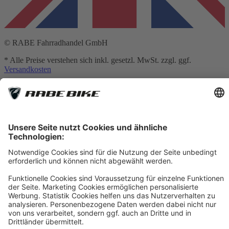
© RABE Fahrradhandel GmbH
* Alle Preise verstehen sich inkl. gesetzl. MwSt. zzgl. ggf.
Versandkosten
** Hierbei handelt es sich um die unverbindliche Preisempfehlung
des Herstellers
*** Gilt für Lieferungen nach Deutschland. Lieferzeiten für andere
Länder und Informationen zur Berechnung des Liefertermins siehe
Versandkostentabelle
[1] Vermittlung erfolgt ausschließlich für unseren
Finanzierungspartner: TARGOBANK AG, Kasernenstr. 10, 40213
Düsseldorf.
[2] Die dargestellten Leasingraten werden durch einen integrierten
Rechner der Smartfit GmbH auf Basis Ihrer Eingaben kalkuliert und
dienen ausschließlich der unverbindlichen Orientierung. Es handelt
sich nicht um ein verbindliches Angebot im rechtlichen Sinne. Die
tatsächliche Leasingrate kann insbesondere aufgrund von