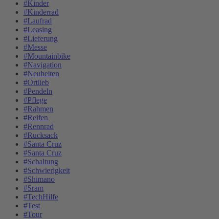
#Kinder
#Kinderrad
#Laufrad
#Leasing
#Lieferung
#Messe
#Mountainbike
#Navigation
#Neuheiten
#Ortlieb
#Pendeln
#Pflege
#Rahmen
#Reifen
#Rennrad
#Rucksack
#Santa Cruz
#Santa Cruz
#Schaltung
#Schwierigkeit
#Shimano
#Sram
#TechHilfe
#Test
#Tour