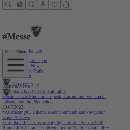
Zum Hauptinhalt springen
#Messe
RABE Bike Magazin
Menü öffnen
Beratung & Tipps
Szene & News
Touren & Trails
Werkstatt
Szene & News
Eurobike 2022: Unsere Highlights!
Hersteller wie Shimano, Topeak, Garmin und viele mehr
präsentieren ihre Neuheiten.
20.07.2022
#Ausrüstung
#E-Bike
#Messe
#Mountainbike
#Navigation
Szene & News
Eurobike 2019 – unsere Highlights für die Saison 2020
Rund 1400 Aussteller präsentierten in Friedrichshafen ihre