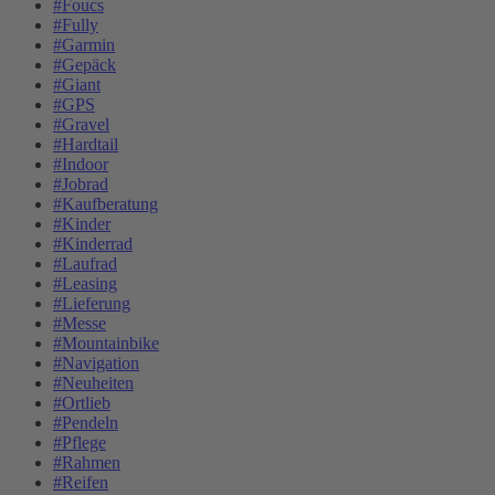
#Foucs
#Fully
#Garmin
#Gepäck
#Giant
#GPS
#Gravel
#Hardtail
#Indoor
#Jobrad
#Kaufberatung
#Kinder
#Kinderrad
#Laufrad
#Leasing
#Lieferung
#Messe
#Mountainbike
#Navigation
#Neuheiten
#Ortlieb
#Pendeln
#Pflege
#Rahmen
#Reifen