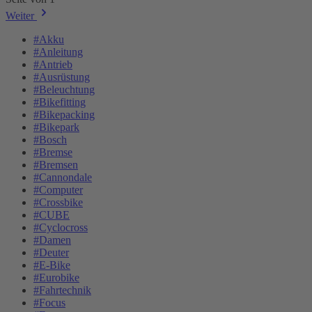
Weiter
#Akku
#Anleitung
#Antrieb
#Ausrüstung
#Beleuchtung
#Bikefitting
#Bikepacking
#Bikepark
#Bosch
#Bremse
#Bremsen
#Cannondale
#Computer
#Crossbike
#CUBE
#Cyclocross
#Damen
#Deuter
#E-Bike
#Eurobike
#Fahrtechnik
#Focus