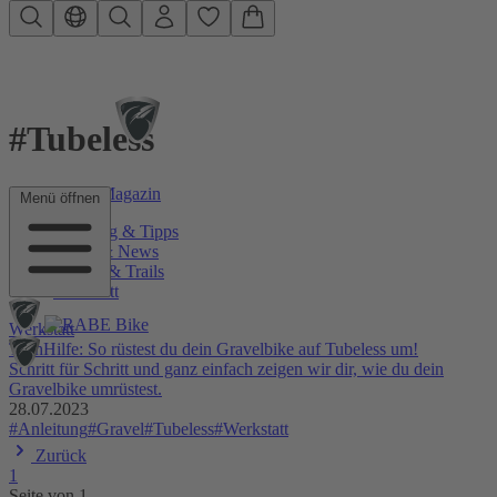
Zum Hauptinhalt springen
#Tubeless
RABE Bike Magazin
Menü öffnen
Beratung & Tipps
Szene & News
Touren & Trails
Werkstatt
Werkstatt
TechHilfe: So rüstest du dein Gravelbike auf Tubeless um!
Schritt für Schritt und ganz einfach zeigen wir dir, wie du dein
Gravelbike umrüstest.
28.07.2023
#Anleitung
#Gravel
#Tubeless
#Werkstatt
Zurück
1
Seite von 1