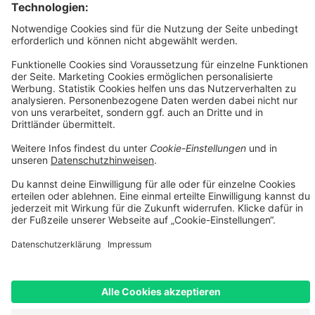
Versandkostentabelle
[1] Vermittlung erfolgt ausschließlich für unseren
Finanzierungspartner: TARGOBANK AG, Kasernenstr. 10, 40213
Düsseldorf.
[2] Die dargestellten Leasingraten werden durch einen integrierten
Rechner der Smartfit GmbH auf Basis Ihrer Eingaben kalkuliert und
dienen ausschließlich der unverbindlichen Orientierung. Es handelt
sich nicht um ein verbindliches Angebot im rechtlichen Sinne. Die
tatsächliche Leasingrate kann insbesondere aufgrund von
Bonitätsprüfung, individuellen Vertragskonditionen, Gebühren
sowie etwaigen Zusatzleistungen abweichen. Maßgeblich sind
ausschließlich die Konditionen des jeweiligen Leasingvertrags
sowie die verbindliche Kalkulation des Leasinggebers.
[3] Leasing-Preis: Bei im Preis reduzierten Fahrrädern erheben wir
einen geringen Aufschlag von max. 5% auf den Angebotspreis.
Diesen Aufschlag berechnen wir aufgrund erhöhtem Aufwand und
Mehrkosten beim Leasing. Unser Aufschlag ist geringer als i.d.R. in
der Branche üblich. Bei nicht-reduzierten Fahrrädern entfällt dieser
Aufschlag. Rabattcodes können beim Leasing nicht angewendet
werden.