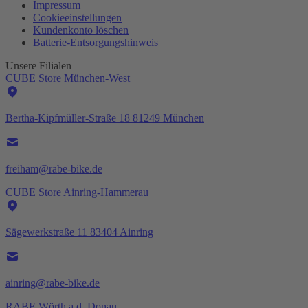
Impressum
Cookieeinstellungen
Kundenkonto löschen
Batterie-
Entsorgungshinweis
Unsere Filialen
CUBE Store München-West
Bertha-Kipfmüller-Straße 18 81249 München
freiham@rabe-bike.de
CUBE Store Ainring-Hammerau
Sägewerkstraße 11 83404 Ainring
ainring@rabe-bike.de
RABE Wörth a.d. Donau