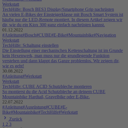
Werkstatt
TechHilfe: Bosch BES3 Display/Smartphone Grip nachrüsten
An vielen E-Bikes der Einsteigerklasse mit Bosch Smart System ist
häufig nur die LED-Remote montiert. In diesem Artikel zeigen wir
dir, wie du ein Kiox 300 ganz einfach nachrüsten kannst.
01.12.2022
#Anleitung
#Bosch
#CUBE
#E-Bike
#Mountainbike
#Navigation
Werkstatt
TechHilfe: Schaltung einstellen
Die Einstellung einer mechanischen Kettenschaltung ist im Grunde
kein Hexenwerk, man muss nur die grundlegende Funktion
verstehen und dann klappt das Ganze problemlos. Wir zeigen dir,
wie es geht!
30.08.2022
#Anleitung
#Werkstatt
Werkstatt
TechHilfe: CUBE ACID Schutzbleche montieren
So montierst du die Acid Schutzbleche an deinem CUBE
Mountainbike Hardtail, Gravelbike oder E-Bike.
22.07.2022
#Anleitung
#Ausrüstung
#CUBE
#E-
Bike
#Mountainbike
#TechHilfe
#Werkstatt
Zurück
1
2
3