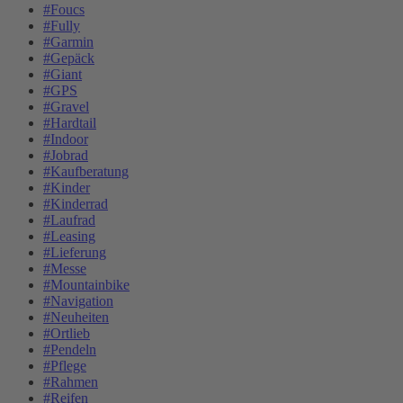
#Foucs
#Fully
#Garmin
#Gepäck
#Giant
#GPS
#Gravel
#Hardtail
#Indoor
#Jobrad
#Kaufberatung
#Kinder
#Kinderrad
#Laufrad
#Leasing
#Lieferung
#Messe
#Mountainbike
#Navigation
#Neuheiten
#Ortlieb
#Pendeln
#Pflege
#Rahmen
#Reifen