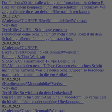
Das Purion 400 bietet alle wichtigen Informationen zu deinem E-
Bike auf einem kompakten und sturzgeschützten Farbdisplay. Wir
zeigen dir, wie du es an deinem Bike nachrüsten kannst.
29.11.2024
#Anleitung
#CUBE
#E-Bike
#Mountainbike
#Werkstatt
Werkstatt
TechHilfe: CUBE – Schaltauge erneuern
Funktioniert deine Schaltung nicht mehr richtig, solltest du dein
Schaltauge überprüfen und ggf. austauschen.
26.03.2024
#Anleitung
#CUBE
#E-
Bike
#Gravel
#Mountainbike
#Rennrad
#Werkstatt
Beratung & Tipps
Werkstatt
SRAM AXS Transmission T-Type Deep-Dive
SRAM hat mit den neuen T-Type Gruppen einen echten Schritt
nach vorne gemacht. Was die neuen Schaltgruppen so besonders
macht, schauen wir uns in diesem Artikel an.
07.02.2024
#Kaufberatung
#Mountainbike
#Werkstatt
Werkstatt
TechHilfe: So wickelst du dein Lenkerband!
Unsere Schritt- für Schritt-Anleitung in Videoform. So vermeidest
du hässliche Lücken oder unnötige Überlappungen.
05.10.2023
#Anleitung
#Gravel
#Rennrad
#Werkstatt