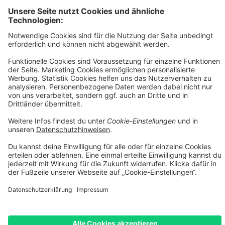
Versandkostentabelle
[1] Vermittlung erfolgt ausschließlich für unseren
Finanzierungspartner: TARGOBANK AG, Kasernenstr. 10, 40213
Düsseldorf.
[2] Die dargestellten Leasingraten werden durch einen integrierten
Rechner der Smartfit GmbH auf Basis Ihrer Eingaben kalkuliert und
dienen ausschließlich der unverbindlichen Orientierung. Es handelt
sich nicht um ein verbindliches Angebot im rechtlichen Sinne. Die
tatsächliche Leasingrate kann insbesondere aufgrund von
Bonitätsprüfung, individuellen Vertragskonditionen, Gebühren
sowie etwaigen Zusatzleistungen abweichen. Maßgeblich sind
ausschließlich die Konditionen des jeweiligen Leasingvertrags
sowie die verbindliche Kalkulation des Leasinggebers.
[3] Leasing-Preis: Bei im Preis reduzierten Fahrrädern erheben wir
einen geringen Aufschlag von max. 5% auf den Angebotspreis.
Diesen Aufschlag berechnen wir aufgrund erhöhtem Aufwand und
Mehrkosten beim Leasing. Unser Aufschlag ist geringer als i.d.R. in
der Branche üblich. Bei nicht-reduzierten Fahrrädern entfällt dieser
Aufschlag. Rabattcodes können beim Leasing nicht angewendet
werden.