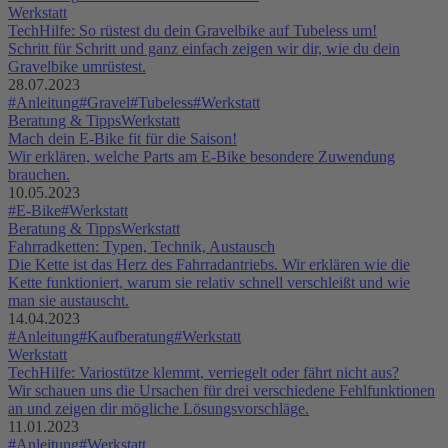
Werkstatt
TechHilfe: So rüstest du dein Gravelbike auf Tubeless um!
Schritt für Schritt und ganz einfach zeigen wir dir, wie du dein
Gravelbike umrüstest.
28.07.2023
#Anleitung
#Gravel
#Tubeless
#Werkstatt
Beratung & Tipps
Werkstatt
Mach dein E-Bike fit für die Saison!
Wir erklären, welche Parts am E-Bike besondere Zuwendung
brauchen.
10.05.2023
#E-Bike
#Werkstatt
Beratung & Tipps
Werkstatt
Fahrradketten: Typen, Technik, Austausch
Die Kette ist das Herz des Fahrradantriebs. Wir erklären wie die
Kette funktioniert, warum sie relativ schnell verschleißt und wie
man sie austauscht.
14.04.2023
#Anleitung
#Kaufberatung
#Werkstatt
Werkstatt
TechHilfe: Variostütze klemmt, verriegelt oder fährt nicht aus?
Wir schauen uns die Ursachen für drei verschiedene Fehlfunktionen
an und zeigen dir mögliche Lösungsvorschläge.
11.01.2023
#Anleitung
#Werkstatt