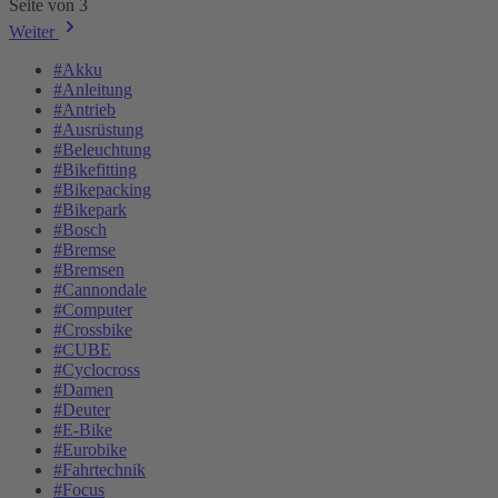
Seite von 3
Weiter
#Akku
#Anleitung
#Antrieb
#Ausrüstung
#Beleuchtung
#Bikefitting
#Bikepacking
#Bikepark
#Bosch
#Bremse
#Bremsen
#Cannondale
#Computer
#Crossbike
#CUBE
#Cyclocross
#Damen
#Deuter
#E-Bike
#Eurobike
#Fahrtechnik
#Focus