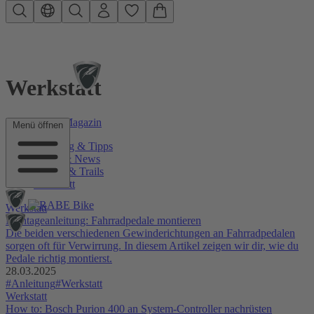
Zum Hauptinhalt springen
Werkstatt
RABE Bike Magazin
Menü öffnen
Beratung & Tipps
Szene & News
Touren & Trails
Werkstatt
Werkstatt
Montageanleitung: Fahrradpedale montieren
Die beiden verschiedenen Gewinderichtungen an Fahrradpedalen
sorgen oft für Verwirrung. In diesem Artikel zeigen wir dir, wie du
Pedale richtig montierst.
28.03.2025
#Anleitung
#Werkstatt
Werkstatt
How to: Bosch Purion 400 an System-Controller nachrüsten