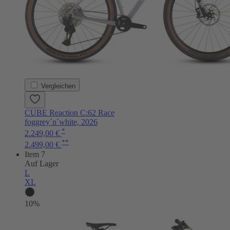
Vergleichen
CUBE Reaction C:62 Race
foggrey´n´white, 2026
*
2.249,00 €
**
2.499,00 €
Item 7
Auf Lager
L
XL
10%