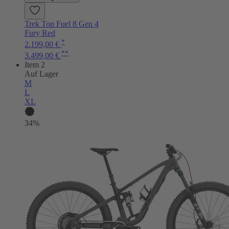
Trek Top Fuel 8 Gen 4
Fury Red
*
2.199,00 €
**
3.499,00 €
Item 2
Auf Lager
M
L
XL
34%