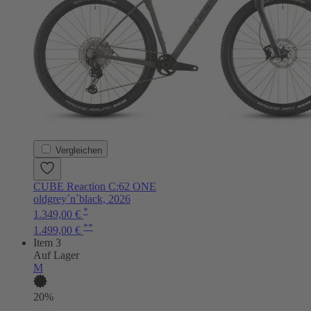
Vergleichen
CUBE Reaction C:62 ONE
oldgrey´n´black, 2026
*
1.349,00 €
**
1.499,00 €
Item 3
Auf Lager
M
20%