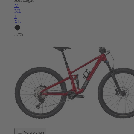
Auf Lager
M
ML
L
XL
37%
Vergleichen