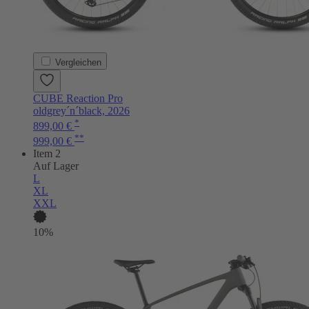
Vergleichen
CUBE Reaction Pro
oldgrey´n´black, 2026
*
899,00 €
**
999,00 €
Item 2
Auf Lager
L
XL
XXL
10%