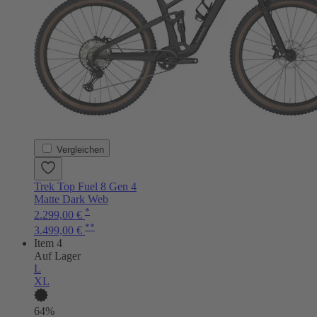
Vergleichen
Trek Top Fuel 8 Gen 4
Matte Dark Web
*
2.299,00 €
**
3.499,00 €
Item 4
Auf Lager
L
XL
64%