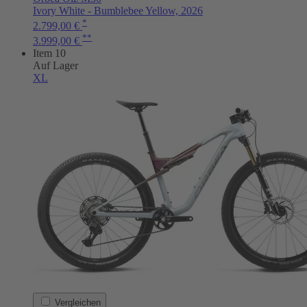
Ivory White - Bumblebee Yellow, 2026
*
2.799,00 €
**
3.999,00 €
Item 10
Auf Lager
XL
Vergleichen