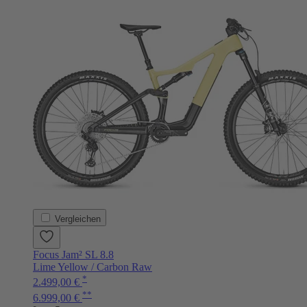
Vergleichen
Focus Jam² SL 8.8
Lime Yellow / Carbon Raw
*
2.499,00 €
**
6.999,00 €