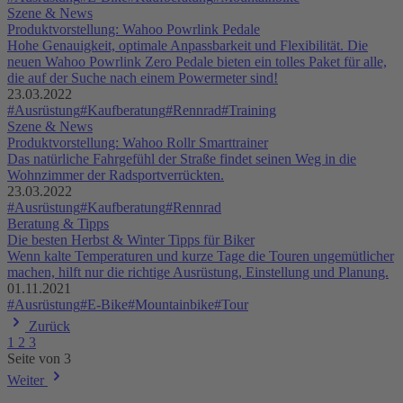
Szene & News
Produktvorstellung: Wahoo Powrlink Pedale
Hohe Genauigkeit, optimale Anpassbarkeit und Flexibilität. Die
neuen Wahoo Powrlink Zero Pedale bieten ein tolles Paket für alle,
die auf der Suche nach einem Powermeter sind!
23.03.2022
#Ausrüstung
#Kaufberatung
#Rennrad
#Training
Szene & News
Produktvorstellung: Wahoo Rollr Smarttrainer
Das natürliche Fahrgefühl der Straße findet seinen Weg in die
Wohnzimmer der Radsportverrückten.
23.03.2022
#Ausrüstung
#Kaufberatung
#Rennrad
Beratung & Tipps
Die besten Herbst & Winter Tipps für Biker
Wenn kalte Temperaturen und kurze Tage die Touren ungemütlicher
machen, hilft nur die richtige Ausrüstung, Einstellung und Planung.
01.11.2021
#Ausrüstung
#E-Bike
#Mountainbike
#Tour
Zurück
1
2
3
Seite von 3
Weiter