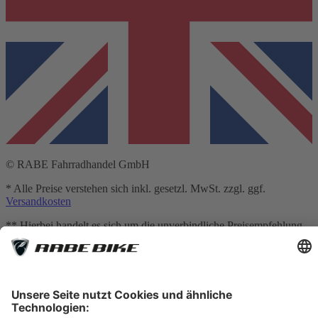
© RABE Fahrradhandel GmbH
* Alle Preise verstehen sich inkl. gesetzl. MwSt. zzgl. ggf.
Versandkosten
** Hierbei handelt es sich um die unverbindliche Preisempfehlung
des Herstellers
*** Gilt für Lieferungen nach Deutschland. Lieferzeiten für andere
Länder und Informationen zur Berechnung des Liefertermins siehe
Versandkostentabelle
[1] Vermittlung erfolgt ausschließlich für unseren