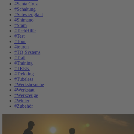
#Santa Cruz
#Schaltung
#Schwierigkeit
#Shimano
#Sram
#TechHilfe
#Test
#Tour
#touren
#TQ-Systems
#Trail
#Training
#TREK
#Trekking
#Tubeless
#Werksbesuche
#Werkstatt
#Werkzeuge
#Winter
#Zubehör