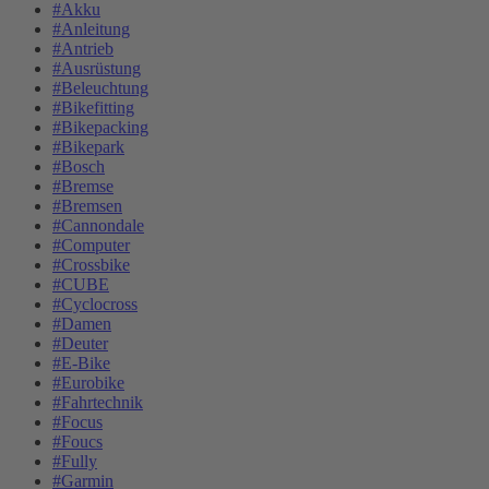
#Akku
#Anleitung
#Antrieb
#Ausrüstung
#Beleuchtung
#Bikefitting
#Bikepacking
#Bikepark
#Bosch
#Bremse
#Bremsen
#Cannondale
#Computer
#Crossbike
#CUBE
#Cyclocross
#Damen
#Deuter
#E-Bike
#Eurobike
#Fahrtechnik
#Focus
#Foucs
#Fully
#Garmin