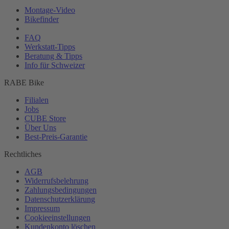
Montage-
Video
Bikefinder
Magazin
FAQ
Werkstatt-
Tipps
Beratung & Tipps
Info für Schweizer
RABE Bike
Filialen
Jobs
CUBE Store
Über Uns
Best-
Preis-Garantie
Rechtliches
AGB
Widerrufsbelehrung
Zahlungsbedingungen
Datenschutzerklärung
Impressum
Cookieeinstellungen
Kundenkonto löschen