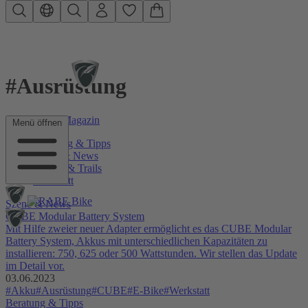
Zum Hauptinhalt springen
#Ausrüstung
RABE Bike Magazin
Menü öffnen
Beratung & Tipps
Szene & News
Touren & Trails
Werkstatt
Szene & News
CUBE Modular Battery System
Mit Hilfe zweier neuer Adapter ermöglicht es das CUBE Modular
Battery System, Akkus mit unterschiedlichen Kapazitäten zu
installieren: 750, 625 oder 500 Wattstunden. Wir stellen das Update
im Detail vor.
03.06.2023
#Akku
#Ausrüstung
#CUBE
#E-Bike
#Werkstatt
Beratung & Tipps