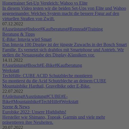
Hometrainer Set-Up Vergleich: Wahoo vs Elite
In diesem Video testen wir die beiden Set-Ups von Elite und Wahoo
gegeneinander. Welches System macht die bessere Figur auf den
virtuellen Straßen von Zwift.
07.12.2022
#Ausrüstung
#Indoor
#Kaufberatung
#Rennrad
#Training
Beratung & Tipps
E-Bike: Intuvia wird Smart
Das Intuvia 100 Display ist der jüngste Zuwachs in der Bosch Smart
Familie. Es vernetzt sich drahtlos mit Smartphone und Antrieb. Wir
stellen die Neuausgabe des Display-Klassikers vor.
14.11.2022
#Ausrüstung
#Bosch
#E-Bike
#Kaufberatung
Werkstatt
TechHilfe: CUBE ACID Schutzbleche montieren
So montierst du die Acid Schutzbleche an deinem CUBE
Mountainbike Hardtail, Gravelbike oder E-Bike.
22.07.2022
#Anleitung
#Ausrüstung
#CUBE
#E-
Bike
#Mountainbike
#TechHilfe
#Werkstatt
Szene & News
Eurobike 2022: Unsere Highlights!
Hersteller wie Shimano, Topeak, Garmin und viele mehr
präsentieren ihre Neuheiten.
20.07.2022