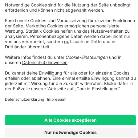
Finanzierungspartner: TARGOBANK AG, Kasernenstr. 10, 40213
Düsseldorf.
[2] Die dargestellten Leasingraten werden durch einen integrierten
Rechner der Smartfit GmbH auf Basis Ihrer Eingaben kalkuliert und
dienen ausschließlich der unverbindlichen Orientierung. Es handelt
sich nicht um ein verbindliches Angebot im rechtlichen Sinne. Die
tatsächliche Leasingrate kann insbesondere aufgrund von
Bonitätsprüfung, individuellen Vertragskonditionen, Gebühren
sowie etwaigen Zusatzleistungen abweichen. Maßgeblich sind
ausschließlich die Konditionen des jeweiligen Leasingvertrags
sowie die verbindliche Kalkulation des Leasinggebers.
[3] Leasing-Preis: Bei im Preis reduzierten Fahrrädern erheben wir
einen geringen Aufschlag von max. 5% auf den Angebotspreis.
Diesen Aufschlag berechnen wir aufgrund erhöhtem Aufwand und
Mehrkosten beim Leasing. Unser Aufschlag ist geringer als i.d.R. in
der Branche üblich. Bei nicht-reduzierten Fahrrädern entfällt dieser
Aufschlag. Rabattcodes können beim Leasing nicht angewendet
werden.