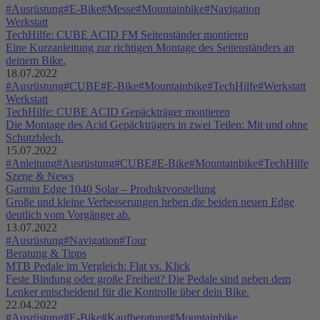
#Ausrüstung
#E-Bike
#Messe
#Mountainbike
#Navigation
Werkstatt
TechHilfe: CUBE ACID FM Seitenständer montieren
Eine Kurzanleitung zur richtigen Montage des Seitenständers an
deinem Bike.
18.07.2022
#Ausrüstung
#CUBE
#E-Bike
#Mountainbike
#TechHilfe
#Werkstatt
Werkstatt
TechHilfe: CUBE ACID Gepäckträger montieren
Die Montage des Acid Gepäckträgers in zwei Teilen: Mit und ohne
Schutzblech.
15.07.2022
#Anleitung
#Ausrüstung
#CUBE
#E-Bike
#Mountainbike
#TechHilfe
Szene & News
Garmin Edge 1040 Solar – Produktvorstellung
Große und kleine Verbesserungen heben die beiden neuen Edge
deutlich vom Vorgänger ab.
13.07.2022
#Ausrüstung
#Navigation
#Tour
Beratung & Tipps
MTB Pedale im Vergleich: Flat vs. Klick
Feste Bindung oder große Freiheit? Die Pedale sind neben dem
Lenker entscheidend für die Kontrolle über dein Bike.
22.04.2022
#Ausrüstung
#E-Bike
#Kaufberatung
#Mountainbike