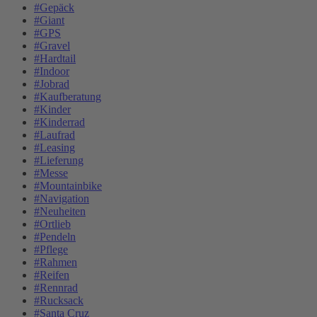
#Gepäck
#Giant
#GPS
#Gravel
#Hardtail
#Indoor
#Jobrad
#Kaufberatung
#Kinder
#Kinderrad
#Laufrad
#Leasing
#Lieferung
#Messe
#Mountainbike
#Navigation
#Neuheiten
#Ortlieb
#Pendeln
#Pflege
#Rahmen
#Reifen
#Rennrad
#Rucksack
#Santa Cruz