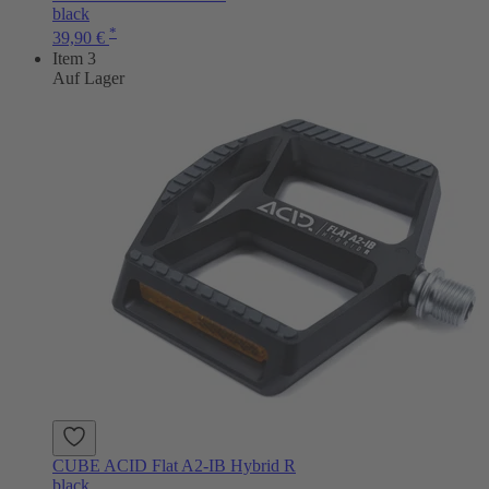
black
*
39,90 €
Item 3
Auf Lager
CUBE ACID Flat A2-IB Hybrid R
black