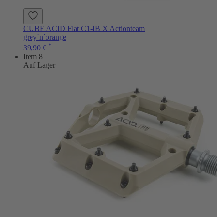
CUBE ACID Flat C1-IB X Actionteam
grey´n´orange
*
39,90 €
Item 8
Auf Lager