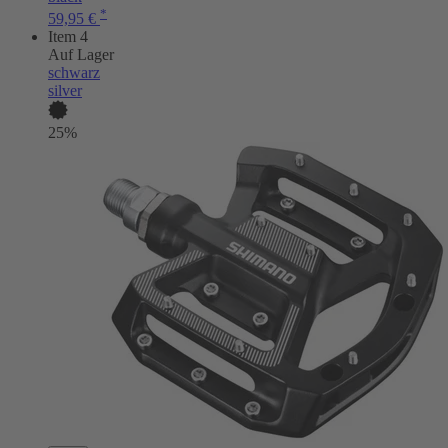
*
59,95 €
Item 4
Auf Lager
schwarz
silver
25%