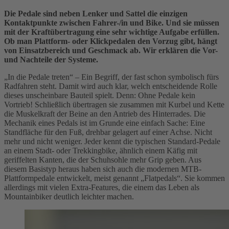
Die Pedale sind neben Lenker und Sattel die einzigen
Kontaktpunkte zwischen Fahrer-/in und Bike. Und sie müssen
mit der Kraftübertragung eine sehr wichtige Aufgabe erfüllen.
Ob man Plattform- oder Klickpedalen den Vorzug gibt, hängt
von Einsatzbereich und Geschmack ab. Wir erklären die Vor-
und Nachteile der Systeme.
„In die Pedale treten“ – Ein Begriff, der fast schon symbolisch fürs
Radfahren steht. Damit wird auch klar, welch entscheidende Rolle
dieses unscheinbare Bauteil spielt. Denn: Ohne Pedale kein
Vortrieb! Schließlich übertragen sie zusammen mit Kurbel und Kette
die Muskelkraft der Beine an den Antrieb des Hinterrades. Die
Mechanik eines Pedals ist im Grunde eine einfach Sache: Eine
Standfläche für den Fuß, drehbar gelagert auf einer Achse. Nicht
mehr und nicht weniger. Jeder kennt die typischen Standard-Pedale
an einem Stadt- oder Trekkingbike, ähnlich einem Käfig mit
geriffelten Kanten, die der Schuhsohle mehr Grip geben. Aus
diesem Basistyp heraus haben sich auch die modernen MTB-
Plattformpedale entwickelt, meist genannt „Flatpedals“. Sie kommen
allerdings mit vielen Extra-Features, die einem das Leben als
Mountainbiker deutlich leichter machen.