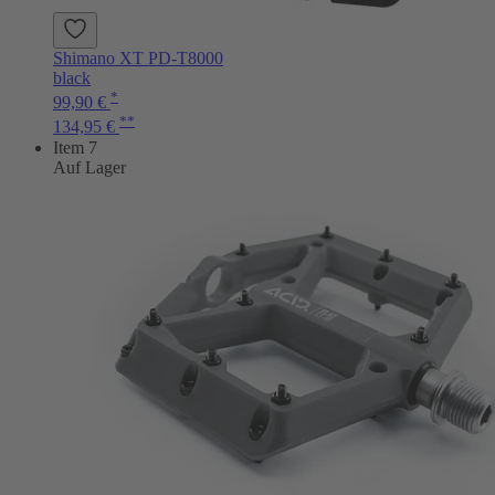
Shimano XT PD-T8000
black
*
99,90 €
**
134,95 €
Item 7
Auf Lager