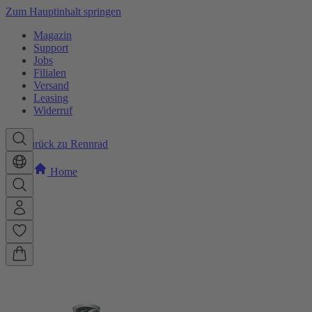
Zum Hauptinhalt springen
Magazin
Support
Jobs
Filialen
Versand
Leasing
Widerruf
Zurück zu Rennrad
Home