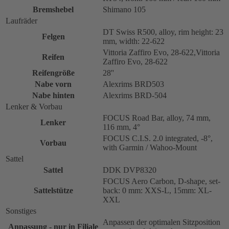
Bremshebel
Shimano 105
Laufräder
DT Swiss R500, alloy, rim height: 23
Felgen
mm, width: 22-622
Vittoria Zaffiro Evo, 28-622,Vittoria
Reifen
Zaffiro Evo, 28-622
Reifengröße
28''
Nabe vorn
Alexrims BRD503
Nabe hinten
Alexrims BRD-504
Lenker & Vorbau
FOCUS Road Bar, alloy, 74 mm,
Lenker
116 mm, 4°
FOCUS C.I.S. 2.0 integrated, -8°,
Vorbau
with Garmin / Wahoo-Mount
Sattel
Sattel
DDK DVP8320
FOCUS Aero Carbon, D-shape, set-
Sattelstütze
back: 0 mm: XXS-L, 15mm: XL-
XXL
Sonstiges
Anpassen der optimalen Sitzposition
Anpassung - nur in Filiale