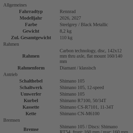
Allgemeines
Fahrradtyp
Rennrad
Modelljahr
2026, 2027
Farbe
Steelgrey / Black Metallic
Gewicht
8,2 kg
Zul. Gesamtgewicht
110 kg
Rahmen
Carbon technology, disc, 142x12
Rahmen
mm thru axle, flat mount 160/140
mm
Rahmenform
Diamant / klassisch
Antrieb
Schalthebel
Shimano 105
Schaltwerk
Shimano 105, 12-speed
Umwerfer
Shimano 105
Kurbel
Shimano R7100, 50/34T
Kassette
Shimano CS-R7101, 11-34T
Kette
Shimano CN-M6100
Bremsen
Shimano 105 / Discs: Shimano
Bremse
RT54, front: 160 mm / rear: 160 mm