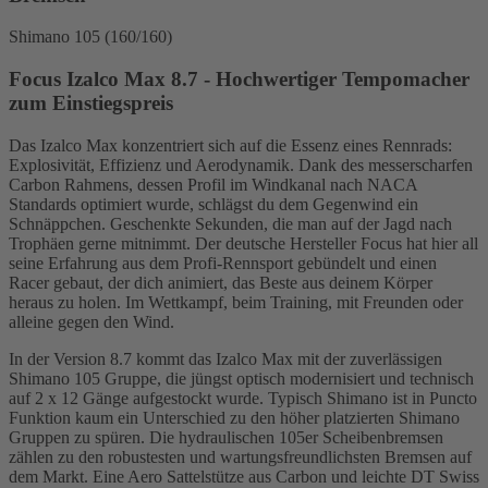
Shimano 105 (160/160)
Focus Izalco Max 8.7 - Hochwertiger Tempomacher
zum Einstiegspreis
Das Izalco Max konzentriert sich auf die Essenz eines Rennrads:
Explosivität, Effizienz und Aerodynamik. Dank des messerscharfen
Carbon Rahmens, dessen Profil im Windkanal nach NACA
Standards optimiert wurde, schlägst du dem Gegenwind ein
Schnäppchen. Geschenkte Sekunden, die man auf der Jagd nach
Trophäen gerne mitnimmt. Der deutsche Hersteller Focus hat hier all
seine Erfahrung aus dem Profi-Rennsport gebündelt und einen
Racer gebaut, der dich animiert, das Beste aus deinem Körper
heraus zu holen. Im Wettkampf, beim Training, mit Freunden oder
alleine gegen den Wind.
In der Version 8.7 kommt das Izalco Max mit der zuverlässigen
Shimano 105 Gruppe, die jüngst optisch modernisiert und technisch
auf 2 x 12 Gänge aufgestockt wurde. Typisch Shimano ist in Puncto
Funktion kaum ein Unterschied zu den höher platzierten Shimano
Gruppen zu spüren. Die hydraulischen 105er Scheibenbremsen
zählen zu den robustesten und wartungsfreundlichsten Bremsen auf
dem Markt. Eine Aero Sattelstütze aus Carbon und leichte DT Swiss