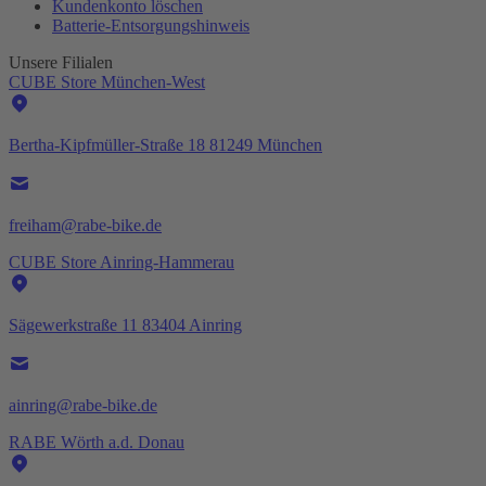
Kundenkonto löschen
Batterie-
Entsorgungshinweis
Unsere Filialen
CUBE Store München-West
Bertha-Kipfmüller-Straße 18 81249 München
freiham@rabe-bike.de
CUBE Store Ainring-Hammerau
Sägewerkstraße 11 83404 Ainring
ainring@rabe-bike.de
RABE Wörth a.d. Donau