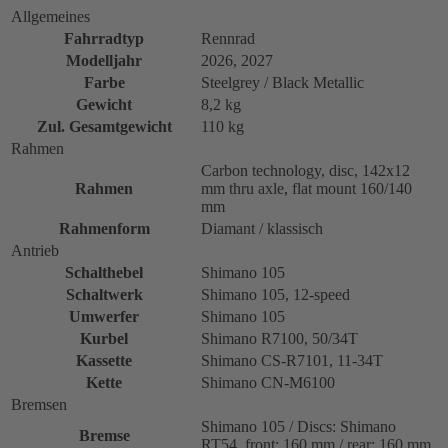
Allgemeines
Fahrradtyp
Rennrad
Modelljahr
2026, 2027
Farbe
Steelgrey / Black Metallic
Gewicht
8,2 kg
Zul. Gesamtgewicht
110 kg
Rahmen
Carbon technology, disc, 142x12
Rahmen
mm thru axle, flat mount 160/140
mm
Rahmenform
Diamant / klassisch
Antrieb
Schalthebel
Shimano 105
Schaltwerk
Shimano 105, 12-speed
Umwerfer
Shimano 105
Kurbel
Shimano R7100, 50/34T
Kassette
Shimano CS-R7101, 11-34T
Kette
Shimano CN-M6100
Bremsen
Shimano 105 / Discs: Shimano
Bremse
RT54, front: 160 mm / rear: 160 mm