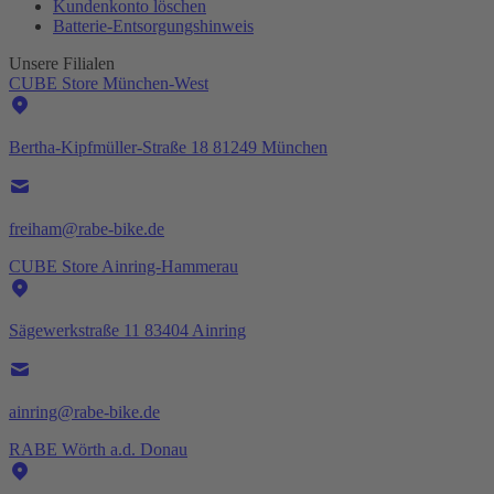
Kundenkonto löschen
Batterie-
Entsorgungshinweis
Unsere Filialen
CUBE Store München-West
Bertha-Kipfmüller-Straße 18 81249 München
freiham@rabe-bike.de
CUBE Store Ainring-Hammerau
Sägewerkstraße 11 83404 Ainring
ainring@rabe-bike.de
RABE Wörth a.d. Donau