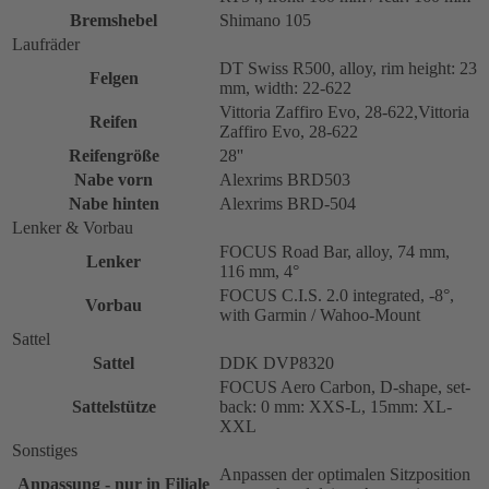
Bremshebel
Shimano 105
Laufräder
DT Swiss R500, alloy, rim height: 23
Felgen
mm, width: 22-622
Vittoria Zaffiro Evo, 28-622,Vittoria
Reifen
Zaffiro Evo, 28-622
Reifengröße
28''
Nabe vorn
Alexrims BRD503
Nabe hinten
Alexrims BRD-504
Lenker & Vorbau
FOCUS Road Bar, alloy, 74 mm,
Lenker
116 mm, 4°
FOCUS C.I.S. 2.0 integrated, -8°,
Vorbau
with Garmin / Wahoo-Mount
Sattel
Sattel
DDK DVP8320
FOCUS Aero Carbon, D-shape, set-
Sattelstütze
back: 0 mm: XXS-L, 15mm: XL-
XXL
Sonstiges
Anpassen der optimalen Sitzposition
Anpassung - nur in Filiale