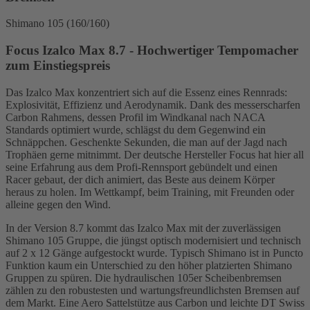
Shimano 105 (160/160)
Focus Izalco Max 8.7 - Hochwertiger Tempomacher
zum Einstiegspreis
Das Izalco Max konzentriert sich auf die Essenz eines Rennrads:
Explosivität, Effizienz und Aerodynamik. Dank des messerscharfen
Carbon Rahmens, dessen Profil im Windkanal nach NACA
Standards optimiert wurde, schlägst du dem Gegenwind ein
Schnäppchen. Geschenkte Sekunden, die man auf der Jagd nach
Trophäen gerne mitnimmt. Der deutsche Hersteller Focus hat hier all
seine Erfahrung aus dem Profi-Rennsport gebündelt und einen
Racer gebaut, der dich animiert, das Beste aus deinem Körper
heraus zu holen. Im Wettkampf, beim Training, mit Freunden oder
alleine gegen den Wind.
In der Version 8.7 kommt das Izalco Max mit der zuverlässigen
Shimano 105 Gruppe, die jüngst optisch modernisiert und technisch
auf 2 x 12 Gänge aufgestockt wurde. Typisch Shimano ist in Puncto
Funktion kaum ein Unterschied zu den höher platzierten Shimano
Gruppen zu spüren. Die hydraulischen 105er Scheibenbremsen
zählen zu den robustesten und wartungsfreundlichsten Bremsen auf
dem Markt. Eine Aero Sattelstütze aus Carbon und leichte DT Swiss