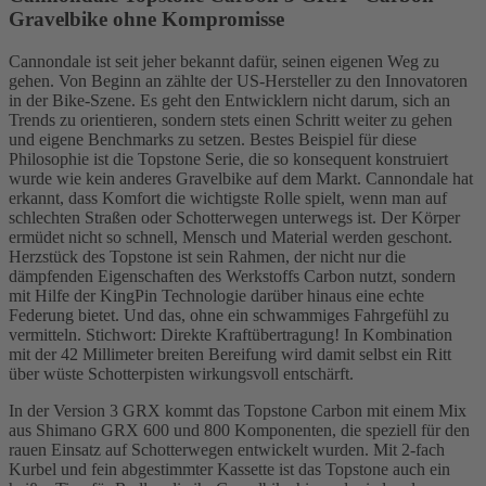
Gravelbike ohne Kompromisse
Cannondale ist seit jeher bekannt dafür, seinen eigenen Weg zu
gehen. Von Beginn an zählte der US-Hersteller zu den Innovatoren
in der Bike-Szene. Es geht den Entwicklern nicht darum, sich an
Trends zu orientieren, sondern stets einen Schritt weiter zu gehen
und eigene Benchmarks zu setzen. Bestes Beispiel für diese
Philosophie ist die Topstone Serie, die so konsequent konstruiert
wurde wie kein anderes Gravelbike auf dem Markt. Cannondale hat
erkannt, dass Komfort die wichtigste Rolle spielt, wenn man auf
schlechten Straßen oder Schotterwegen unterwegs ist. Der Körper
ermüdet nicht so schnell, Mensch und Material werden geschont.
Herzstück des Topstone ist sein Rahmen, der nicht nur die
dämpfenden Eigenschaften des Werkstoffs Carbon nutzt, sondern
mit Hilfe der KingPin Technologie darüber hinaus eine echte
Federung bietet. Und das, ohne ein schwammiges Fahrgefühl zu
vermitteln. Stichwort: Direkte Kraftübertragung! In Kombination
mit der 42 Millimeter breiten Bereifung wird damit selbst ein Ritt
über wüste Schotterpisten wirkungsvoll entschärft.
In der Version 3 GRX kommt das Topstone Carbon mit einem Mix
aus Shimano GRX 600 und 800 Komponenten, die speziell für den
rauen Einsatz auf Schotterwegen entwickelt wurden. Mit 2-fach
Kurbel und fein abgestimmter Kassette ist das Topstone auch ein