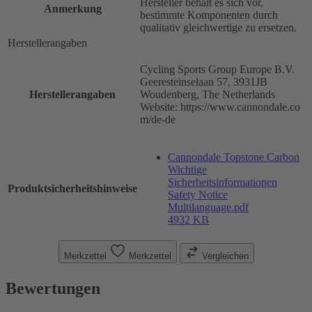
Hersteller behält es sich vor,
Anmerkung
bestimmte Komponenten durch
qualitativ gleichwertige zu ersetzen.
Herstellerangaben
Cycling Sports Group Europe B.V.
Geeresteinselaan 57, 3931JB
Herstellerangaben
Woudenberg, The Netherlands
Website: https://www.cannondale.co
m/de-de
Cannondale Topstone Carbon
Wichtige
Sicherheitsinformationen
Produktsicherheitshinweise
Safety Notice
Multilanguage.pdf
4932 KB
Merkzettel
Merkzettel
Vergleichen
Bewertungen