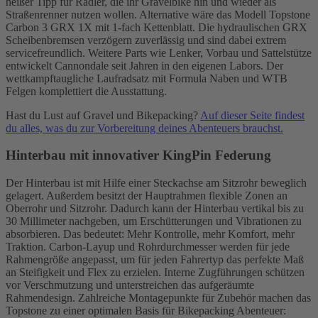
heißer Tipp für Radler, die ihr Gravelbike hin und wieder als
Straßenrenner nutzen wollen. Alternative wäre das Modell Topstone
Carbon 3 GRX 1X mit 1-fach Kettenblatt. Die hydraulischen GRX
Scheibenbremsen verzögern zuverlässig und sind dabei extrem
servicefreundlich. Weitere Parts wie Lenker, Vorbau und Sattelstütze
entwickelt Cannondale seit Jahren in den eigenen Labors. Der
wettkampftaugliche Laufradsatz mit Formula Naben und WTB
Felgen komplettiert die Ausstattung.
Hast du Lust auf Gravel und Bikepacking?
Auf dieser Seite findest
du alles, was du zur Vorbereitung deines Abenteuers brauchst.
Hinterbau mit innovativer KingPin Federung
Der Hinterbau ist mit Hilfe einer Steckachse am Sitzrohr beweglich
gelagert. Außerdem besitzt der Hauptrahmen flexible Zonen an
Oberrohr und Sitzrohr. Dadurch kann der Hinterbau vertikal bis zu
30 Millimeter nachgeben, um Erschütterungen und Vibrationen zu
absorbieren. Das bedeutet: Mehr Kontrolle, mehr Komfort, mehr
Traktion. Carbon-Layup und Rohrdurchmesser werden für jede
Rahmengröße angepasst, um für jeden Fahrertyp das perfekte Maß
an Steifigkeit und Flex zu erzielen. Interne Zugführungen schützen
vor Verschmutzung und unterstreichen das aufgeräumte
Rahmendesign. Zahlreiche Montagepunkte für Zubehör machen das
Topstone zu einer optimalen Basis für Bikepacking Abenteuer: