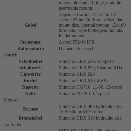
removable fender bridge, multiple
gear/bottle mounts
Topstone Carbon, 1-1/8" to 1.5"
steerer, 55mm OutFront offset, flat
Gabel
mount disc, internal routing, 12x100
thru-axle, triple bottle/gear mounts,
fender mounts
Steuersatz
Acros IS52/40 ICR
Rahmenform
Diamant / klassisch
Antrieb
Schalthebel
Shimano GRX 610, 12-speed
Schaltwerk
Shimano GRX 820, Shadow RD+
Umwerfer
Shimano GRX 820
Kurbel
Shimano GRX 610, 46/30
Kassette
Shimano HG710, 11-36, 12-speed
Kette
Shimano M7100, 12-speed
Bremsen
Shimano GRX 400 hydraulic disc,
Bremse
160/160mm RT70 rotors
Bremshebel
Shimano GRX 610 hydraulic disc
Laufräder
WTB ST i25 TCS, 28h, tubeless