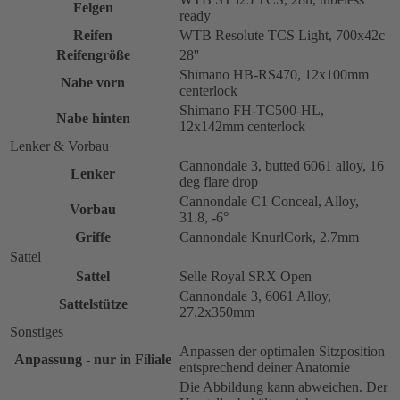
Felgen
ready
Reifen
WTB Resolute TCS Light, 700x42c
Reifengröße
28''
Shimano HB-RS470, 12x100mm
Nabe vorn
centerlock
Shimano FH-TC500-HL,
Nabe hinten
12x142mm centerlock
Lenker & Vorbau
Cannondale 3, butted 6061 alloy, 16
Lenker
deg flare drop
Cannondale C1 Conceal, Alloy,
Vorbau
31.8, -6°
Griffe
Cannondale KnurlCork, 2.7mm
Sattel
Sattel
Selle Royal SRX Open
Cannondale 3, 6061 Alloy,
Sattelstütze
27.2x350mm
Sonstiges
Anpassen der optimalen Sitzposition
Anpassung - nur in Filiale
entsprechend deiner Anatomie
Die Abbildung kann abweichen. Der