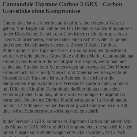
Cannondale Topstone Carbon 3 GRX - Carbon
Gravelbike ohne Kompromisse
Cannondale ist seit jeher bekannt dafür, seinen eigenen Weg zu
gehen. Von Beginn an zählte der US-Hersteller zu den Innovatoren
in der Bike-Szene. Es geht den Entwicklern nicht darum, sich an
Trends zu orientieren, sondern stets einen Schritt weiter zu gehen
und eigene Benchmarks zu setzen. Bestes Beispiel für diese
Philosophie ist die Topstone Serie, die so konsequent konstruiert
wurde wie kein anderes Gravelbike auf dem Markt. Cannondale hat
erkannt, dass Komfort die wichtigste Rolle spielt, wenn man auf
schlechten Straßen oder Schotterwegen unterwegs ist. Der Körper
ermüdet nicht so schnell, Mensch und Material werden geschont.
Herzstück des Topstone ist sein Rahmen, der nicht nur die
dämpfenden Eigenschaften des Werkstoffs Carbon nutzt, sondern
mit Hilfe der KingPin Technologie darüber hinaus eine echte
Federung bietet. Und das, ohne ein schwammiges Fahrgefühl zu
vermitteln. Stichwort: Direkte Kraftübertragung! In Kombination
mit der 42 Millimeter breiten Bereifung wird damit selbst ein Ritt
über wüste Schotterpisten wirkungsvoll entschärft.
In der Version 3 GRX kommt das Topstone Carbon mit einem Mix
aus Shimano GRX 600 und 800 Komponenten, die speziell für den
rauen Einsatz auf Schotterwegen entwickelt wurden. Mit 2-fach