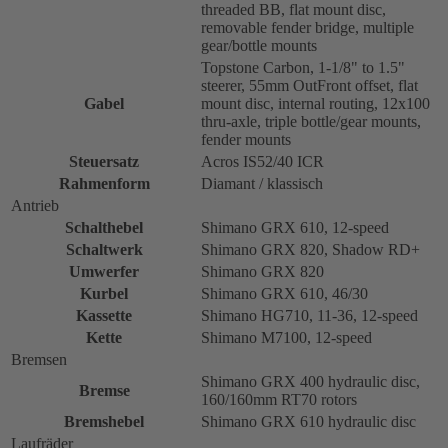
threaded BB, flat mount disc,
removable fender bridge, multiple
gear/bottle mounts
Topstone Carbon, 1-1/8" to 1.5"
steerer, 55mm OutFront offset, flat
Gabel
mount disc, internal routing, 12x100
thru-axle, triple bottle/gear mounts,
fender mounts
Steuersatz
Acros IS52/40 ICR
Rahmenform
Diamant / klassisch
Antrieb
Schalthebel
Shimano GRX 610, 12-speed
Schaltwerk
Shimano GRX 820, Shadow RD+
Umwerfer
Shimano GRX 820
Kurbel
Shimano GRX 610, 46/30
Kassette
Shimano HG710, 11-36, 12-speed
Kette
Shimano M7100, 12-speed
Bremsen
Shimano GRX 400 hydraulic disc,
Bremse
160/160mm RT70 rotors
Bremshebel
Shimano GRX 610 hydraulic disc
Laufräder