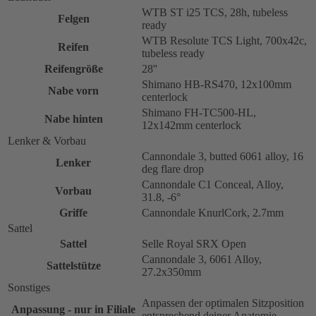
WTB ST i25 TCS, 28h, tubeless
Felgen
ready
WTB Resolute TCS Light, 700x42c,
Reifen
tubeless ready
Reifengröße
28''
Shimano HB-RS470, 12x100mm
Nabe vorn
centerlock
Shimano FH-TC500-HL,
Nabe hinten
12x142mm centerlock
Lenker & Vorbau
Cannondale 3, butted 6061 alloy, 16
Lenker
deg flare drop
Cannondale C1 Conceal, Alloy,
Vorbau
31.8, -6°
Griffe
Cannondale KnurlCork, 2.7mm
Sattel
Sattel
Selle Royal SRX Open
Cannondale 3, 6061 Alloy,
Sattelstütze
27.2x350mm
Sonstiges
Anpassen der optimalen Sitzposition
Anpassung - nur in Filiale
entsprechend deiner Anatomie