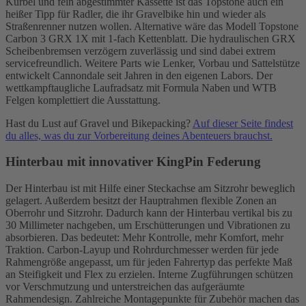
Kurbel und fein abgestimmter Kassette ist das Topstone auch ein
heißer Tipp für Radler, die ihr Gravelbike hin und wieder als
Straßenrenner nutzen wollen. Alternative wäre das Modell Topstone
Carbon 3 GRX 1X mit 1-fach Kettenblatt. Die hydraulischen GRX
Scheibenbremsen verzögern zuverlässig und sind dabei extrem
servicefreundlich. Weitere Parts wie Lenker, Vorbau und Sattelstütze
entwickelt Cannondale seit Jahren in den eigenen Labors. Der
wettkampftaugliche Laufradsatz mit Formula Naben und WTB
Felgen komplettiert die Ausstattung.
Hast du Lust auf Gravel und Bikepacking?
Auf dieser Seite findest
du alles, was du zur Vorbereitung deines Abenteuers brauchst.
Hinterbau mit innovativer KingPin Federung
Der Hinterbau ist mit Hilfe einer Steckachse am Sitzrohr beweglich
gelagert. Außerdem besitzt der Hauptrahmen flexible Zonen an
Oberrohr und Sitzrohr. Dadurch kann der Hinterbau vertikal bis zu
30 Millimeter nachgeben, um Erschütterungen und Vibrationen zu
absorbieren. Das bedeutet: Mehr Kontrolle, mehr Komfort, mehr
Traktion. Carbon-Layup und Rohrdurchmesser werden für jede
Rahmengröße angepasst, um für jeden Fahrertyp das perfekte Maß
an Steifigkeit und Flex zu erzielen. Interne Zugführungen schützen
vor Verschmutzung und unterstreichen das aufgeräumte
Rahmendesign. Zahlreiche Montagepunkte für Zubehör machen das