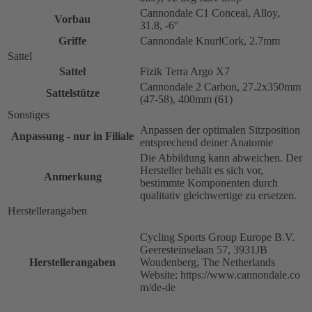
Cannondale C1 Conceal, Alloy,
Vorbau
31.8, -6°
Griffe
Cannondale KnurlCork, 2.7mm
Sattel
Sattel
Fizik Terra Argo X7
Cannondale 2 Carbon, 27.2x350mm
Sattelstütze
(47-58), 400mm (61)
Sonstiges
Anpassen der optimalen Sitzposition
Anpassung - nur in Filiale
entsprechend deiner Anatomie
Die Abbildung kann abweichen. Der
Hersteller behält es sich vor,
Anmerkung
bestimmte Komponenten durch
qualitativ gleichwertige zu ersetzen.
Herstellerangaben
Cycling Sports Group Europe B.V.
Geeresteinselaan 57, 3931JB
Herstellerangaben
Woudenberg, The Netherlands
Website: https://www.cannondale.co
m/de-de