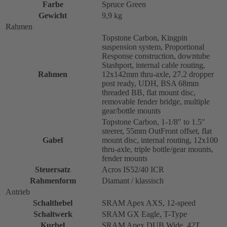
Farbe
Spruce Green
Gewicht
9,9 kg
Rahmen
Topstone Carbon, Kingpin
suspension system, Proportional
Response construction, downtube
Stashport, internal cable routing,
Rahmen
12x142mm thru-axle, 27.2 dropper
post ready, UDH, BSA 68mm
threaded BB, flat mount disc,
removable fender bridge, multiple
gear/bottle mounts
Topstone Carbon, 1-1/8" to 1.5"
steerer, 55mm OutFront offset, flat
Gabel
mount disc, internal routing, 12x100
thru-axle, triple bottle/gear mounts,
fender mounts
Steuersatz
Acros IS52/40 ICR
Rahmenform
Diamant / klassisch
Antrieb
Schalthebel
SRAM Apex AXS, 12-speed
Schaltwerk
SRAM GX Eagle, T-Type
Kurbel
SRAM Apex DUB Wide, 42T