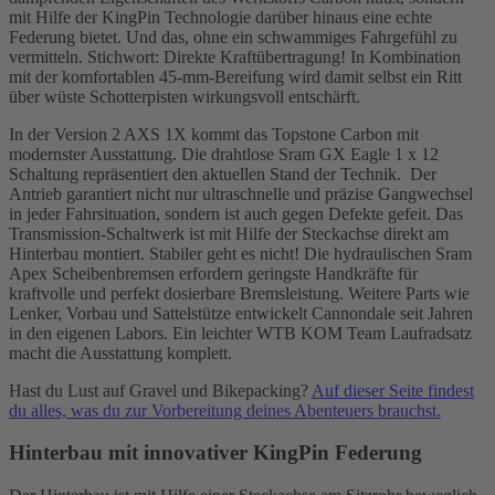
mit Hilfe der KingPin Technologie darüber hinaus eine echte
Federung bietet. Und das, ohne ein schwammiges Fahrgefühl zu
vermitteln. Stichwort: Direkte Kraftübertragung! In Kombination
mit der komfortablen 45-mm-Bereifung wird damit selbst ein Ritt
über wüste Schotterpisten wirkungsvoll entschärft.
In der Version 2 AXS 1X kommt das Topstone Carbon mit
modernster Ausstattung. Die drahtlose Sram GX Eagle 1 x 12
Schaltung repräsentiert den aktuellen Stand der Technik. Der
Antrieb garantiert nicht nur ultraschnelle und präzise Gangwechsel
in jeder Fahrsituation, sondern ist auch gegen Defekte gefeit. Das
Transmission-Schaltwerk ist mit Hilfe der Steckachse direkt am
Hinterbau montiert. Stabiler geht es nicht! Die hydraulischen Sram
Apex Scheibenbremsen erfordern geringste Handkräfte für
kraftvolle und perfekt dosierbare Bremsleistung. Weitere Parts wie
Lenker, Vorbau und Sattelstütze entwickelt Cannondale seit Jahren
in den eigenen Labors. Ein leichter WTB KOM Team Laufradsatz
macht die Ausstattung komplett.
Hast du Lust auf Gravel und Bikepacking?
Auf dieser Seite findest
du alles, was du zur Vorbereitung deines Abenteuers brauchst.
Hinterbau mit innovativer KingPin Federung