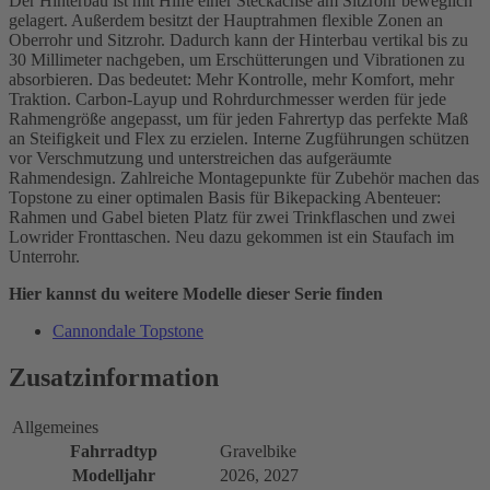
Der Hinterbau ist mit Hilfe einer Steckachse am Sitzrohr beweglich
gelagert. Außerdem besitzt der Hauptrahmen flexible Zonen an
Oberrohr und Sitzrohr. Dadurch kann der Hinterbau vertikal bis zu
30 Millimeter nachgeben, um Erschütterungen und Vibrationen zu
absorbieren. Das bedeutet: Mehr Kontrolle, mehr Komfort, mehr
Traktion. Carbon-Layup und Rohrdurchmesser werden für jede
Rahmengröße angepasst, um für jeden Fahrertyp das perfekte Maß
an Steifigkeit und Flex zu erzielen. Interne Zugführungen schützen
vor Verschmutzung und unterstreichen das aufgeräumte
Rahmendesign. Zahlreiche Montagepunkte für Zubehör machen das
Topstone zu einer optimalen Basis für Bikepacking Abenteuer:
Rahmen und Gabel bieten Platz für zwei Trinkflaschen und zwei
Lowrider Fronttaschen. Neu dazu gekommen ist ein Staufach im
Unterrohr.
Hier kannst du weitere Modelle dieser Serie finden
Cannondale Topstone
Zusatzinformation
Allgemeines
Fahrradtyp
Gravelbike
Modelljahr
2026, 2027