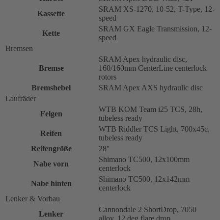
SRAM XS-1270, 10-52, T-Type, 12-
Kassette
speed
SRAM GX Eagle Transmission, 12-
Kette
speed
Bremsen
SRAM Apex hydraulic disc,
Bremse
160/160mm CenterLine centerlock
rotors
Bremshebel
SRAM Apex AXS hydraulic disc
Laufräder
WTB KOM Team i25 TCS, 28h,
Felgen
tubeless ready
WTB Riddler TCS Light, 700x45c,
Reifen
tubeless ready
Reifengröße
28''
Shimano TC500, 12x100mm
Nabe vorn
centerlock
Shimano TC500, 12x142mm
Nabe hinten
centerlock
Lenker & Vorbau
Cannondale 2 ShortDrop, 7050
Lenker
alloy, 12 deg flare drop