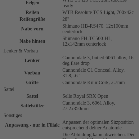
Felgen
ready
Reifen
WTB Resolute TCS Light, 700x42c
Reifengröße
28''
Shimano HB-RS470, 12x100mm
Nabe vorn
centerlock
Shimano FH-TC500-HL,
Nabe hinten
12x142mm centerlock
Lenker & Vorbau
Cannondale 3, butted 6061 alloy, 16
Lenker
deg flare drop
Cannondale C1 Conceal, Alloy,
Vorbau
31.8, -6°
Griffe
Cannondale KnurlCork, 2.7mm
Sattel
Sattel
Selle Royal SRX Open
Cannondale 3, 6061 Alloy,
Sattelstütze
27.2x350mm
Sonstiges
Anpassen der optimalen Sitzposition
Anpassung - nur in Filiale
entsprechend deiner Anatomie
Die Abbildung kann abweichen. Der