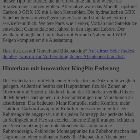
heißer Tipp für Radler, die ihr Gravelbike hin und wieder als
Straßenrenner nutzen wollen. Alternative wäre das Modell Topstone
Carbon 3 GRX 1X mit 1-fach Kettenblatt. Die hydraulischen GRX
Scheibenbremsen verzögern zuverlässig und sind dabei extrem
servicefreundlich. Weitere Parts wie Lenker, Vorbau und Sattelstütze
entwickelt Cannondale seit Jahren in den eigenen Labors. Der
wettkampftaugliche Laufradsatz mit Formula Naben und WTB
Felgen komplettiert die Ausstattung.
Hast du Lust auf Gravel und Bikepacking?
Auf dieser Seite findest
du alles, was du zur Vorbereitung deines Abenteuers brauchst.
Hinterbau mit innovativer KingPin Federung
Der Hinterbau ist mit Hilfe einer Steckachse am Sitzrohr beweglich
gelagert. Außerdem besitzt der Hauptrahmen flexible Zonen an
Oberrohr und Sitzrohr. Dadurch kann der Hinterbau vertikal bis zu
30 Millimeter nachgeben, um Erschütterungen und Vibrationen zu
absorbieren. Das bedeutet: Mehr Kontrolle, mehr Komfort, mehr
Traktion. Carbon-Layup und Rohrdurchmesser werden für jede
Rahmengröße angepasst, um für jeden Fahrertyp das perfekte Maß
an Steifigkeit und Flex zu erzielen. Interne Zugführungen schützen
vor Verschmutzung und unterstreichen das aufgeräumte
Rahmendesign. Zahlreiche Montagepunkte für Zubehör machen das
Topstone zu einer optimalen Basis für Bikepacking Abenteuer: