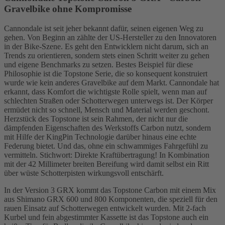
Gravelbike ohne Kompromisse
Cannondale ist seit jeher bekannt dafür, seinen eigenen Weg zu
gehen. Von Beginn an zählte der US-Hersteller zu den Innovatoren
in der Bike-Szene. Es geht den Entwicklern nicht darum, sich an
Trends zu orientieren, sondern stets einen Schritt weiter zu gehen
und eigene Benchmarks zu setzen. Bestes Beispiel für diese
Philosophie ist die Topstone Serie, die so konsequent konstruiert
wurde wie kein anderes Gravelbike auf dem Markt. Cannondale hat
erkannt, dass Komfort die wichtigste Rolle spielt, wenn man auf
schlechten Straßen oder Schotterwegen unterwegs ist. Der Körper
ermüdet nicht so schnell, Mensch und Material werden geschont.
Herzstück des Topstone ist sein Rahmen, der nicht nur die
dämpfenden Eigenschaften des Werkstoffs Carbon nutzt, sondern
mit Hilfe der KingPin Technologie darüber hinaus eine echte
Federung bietet. Und das, ohne ein schwammiges Fahrgefühl zu
vermitteln. Stichwort: Direkte Kraftübertragung! In Kombination
mit der 42 Millimeter breiten Bereifung wird damit selbst ein Ritt
über wüste Schotterpisten wirkungsvoll entschärft.
In der Version 3 GRX kommt das Topstone Carbon mit einem Mix
aus Shimano GRX 600 und 800 Komponenten, die speziell für den
rauen Einsatz auf Schotterwegen entwickelt wurden. Mit 2-fach
Kurbel und fein abgestimmter Kassette ist das Topstone auch ein