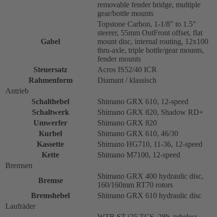
removable fender bridge, multiple
gear/bottle mounts
Topstone Carbon, 1-1/8" to 1.5"
steerer, 55mm OutFront offset, flat
Gabel
mount disc, internal routing, 12x100
thru-axle, triple bottle/gear mounts,
fender mounts
Steuersatz
Acros IS52/40 ICR
Rahmenform
Diamant / klassisch
Antrieb
Schalthebel
Shimano GRX 610, 12-speed
Schaltwerk
Shimano GRX 820, Shadow RD+
Umwerfer
Shimano GRX 820
Kurbel
Shimano GRX 610, 46/30
Kassette
Shimano HG710, 11-36, 12-speed
Kette
Shimano M7100, 12-speed
Bremsen
Shimano GRX 400 hydraulic disc,
Bremse
160/160mm RT70 rotors
Bremshebel
Shimano GRX 610 hydraulic disc
Laufräder
WTB ST i25 TCS, 28h, tubeless