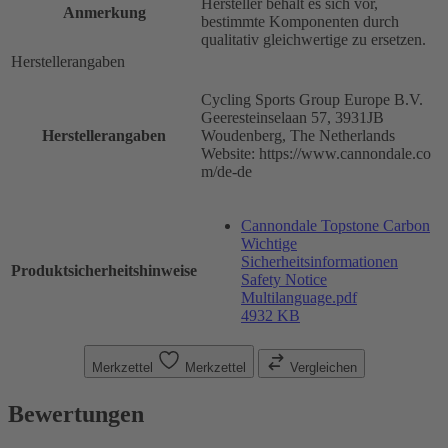
Hersteller behält es sich vor,
Anmerkung
bestimmte Komponenten durch
qualitativ gleichwertige zu ersetzen.
Herstellerangaben
Cycling Sports Group Europe B.V.
Geeresteinselaan 57, 3931JB
Herstellerangaben
Woudenberg, The Netherlands
Website: https://www.cannondale.co
m/de-de
Cannondale Topstone Carbon
Wichtige
Sicherheitsinformationen
Produktsicherheitshinweise
Safety Notice
Multilanguage.pdf
4932 KB
Merkzettel
Merkzettel
Vergleichen
Bewertungen