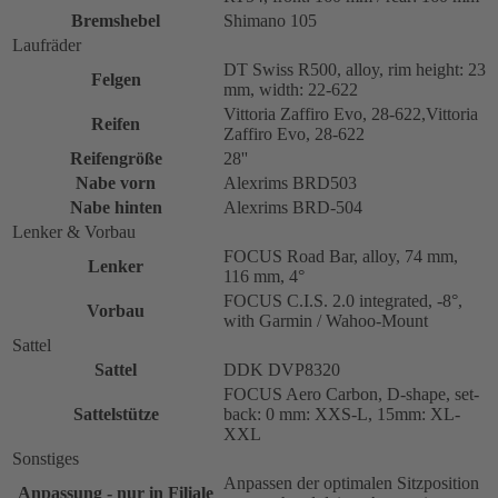
Bremshebel
Shimano 105
Laufräder
DT Swiss R500, alloy, rim height: 23
Felgen
mm, width: 22-622
Vittoria Zaffiro Evo, 28-622,Vittoria
Reifen
Zaffiro Evo, 28-622
Reifengröße
28''
Nabe vorn
Alexrims BRD503
Nabe hinten
Alexrims BRD-504
Lenker & Vorbau
FOCUS Road Bar, alloy, 74 mm,
Lenker
116 mm, 4°
FOCUS C.I.S. 2.0 integrated, -8°,
Vorbau
with Garmin / Wahoo-Mount
Sattel
Sattel
DDK DVP8320
FOCUS Aero Carbon, D-shape, set-
Sattelstütze
back: 0 mm: XXS-L, 15mm: XL-
XXL
Sonstiges
Anpassen der optimalen Sitzposition
Anpassung - nur in Filiale