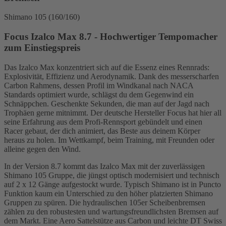
Shimano 105 (160/160)
Focus Izalco Max 8.7 - Hochwertiger Tempomacher
zum Einstiegspreis
Das Izalco Max konzentriert sich auf die Essenz eines Rennrads:
Explosivität, Effizienz und Aerodynamik. Dank des messerscharfen
Carbon Rahmens, dessen Profil im Windkanal nach NACA
Standards optimiert wurde, schlägst du dem Gegenwind ein
Schnäppchen. Geschenkte Sekunden, die man auf der Jagd nach
Trophäen gerne mitnimmt. Der deutsche Hersteller Focus hat hier all
seine Erfahrung aus dem Profi-Rennsport gebündelt und einen
Racer gebaut, der dich animiert, das Beste aus deinem Körper
heraus zu holen. Im Wettkampf, beim Training, mit Freunden oder
alleine gegen den Wind.
In der Version 8.7 kommt das Izalco Max mit der zuverlässigen
Shimano 105 Gruppe, die jüngst optisch modernisiert und technisch
auf 2 x 12 Gänge aufgestockt wurde. Typisch Shimano ist in Puncto
Funktion kaum ein Unterschied zu den höher platzierten Shimano
Gruppen zu spüren. Die hydraulischen 105er Scheibenbremsen
zählen zu den robustesten und wartungsfreundlichsten Bremsen auf
dem Markt. Eine Aero Sattelstütze aus Carbon und leichte DT Swiss