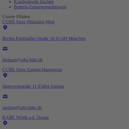
Kundenkonto löschen
Batterie-
Entsorgungshinweis
Unsere Filialen
CUBE Store München-West
Bertha-Kipfmüller-Straße 18 81249 München
freiham@rabe-bike.de
CUBE Store Ainring-Hammerau
Sägewerkstraße 11 83404 Ainring
ainring@rabe-bike.de
RABE Wörth a.d. Donau