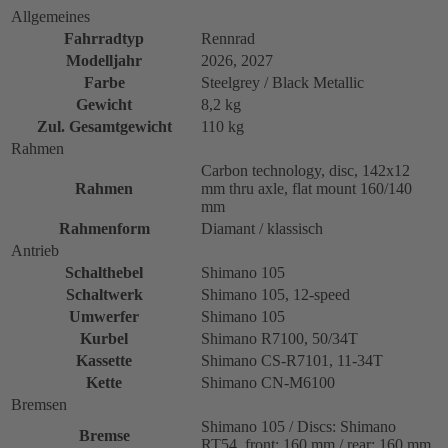
Allgemeines
Fahrradtyp
Rennrad
Modelljahr
2026, 2027
Farbe
Steelgrey / Black Metallic
Gewicht
8,2 kg
Zul. Gesamtgewicht
110 kg
Rahmen
Carbon technology, disc, 142x12
Rahmen
mm thru axle, flat mount 160/140
mm
Rahmenform
Diamant / klassisch
Antrieb
Schalthebel
Shimano 105
Schaltwerk
Shimano 105, 12-speed
Umwerfer
Shimano 105
Kurbel
Shimano R7100, 50/34T
Kassette
Shimano CS-R7101, 11-34T
Kette
Shimano CN-M6100
Bremsen
Shimano 105 / Discs: Shimano
Bremse
RT54, front: 160 mm / rear: 160 mm