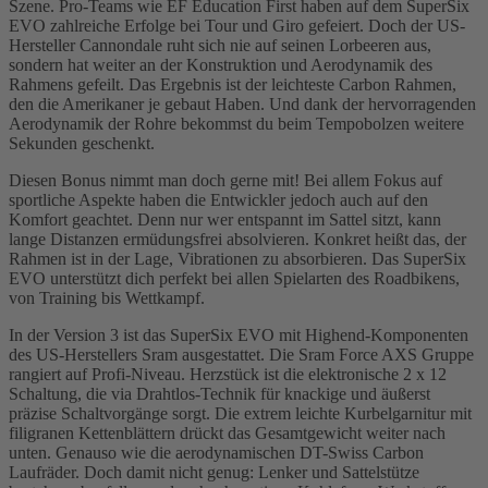
Szene. Pro-Teams wie EF Education First haben auf dem SuperSix
EVO zahlreiche Erfolge bei Tour und Giro gefeiert. Doch der US-
Hersteller Cannondale ruht sich nie auf seinen Lorbeeren aus,
sondern hat weiter an der Konstruktion und Aerodynamik des
Rahmens gefeilt. Das Ergebnis ist der leichteste Carbon Rahmen,
den die Amerikaner je gebaut Haben. Und dank der hervorragenden
Aerodynamik der Rohre bekommst du beim Tempobolzen weitere
Sekunden geschenkt.
Diesen Bonus nimmt man doch gerne mit! Bei allem Fokus auf
sportliche Aspekte haben die Entwickler jedoch auch auf den
Komfort geachtet. Denn nur wer entspannt im Sattel sitzt, kann
lange Distanzen ermüdungsfrei absolvieren. Konkret heißt das, der
Rahmen ist in der Lage, Vibrationen zu absorbieren. Das SuperSix
EVO unterstützt dich perfekt bei allen Spielarten des Roadbikens,
von Training bis Wettkampf.
In der Version 3 ist das SuperSix EVO mit Highend-Komponenten
des US-Herstellers Sram ausgestattet. Die Sram Force AXS Gruppe
rangiert auf Profi-Niveau. Herzstück ist die elektronische 2 x 12
Schaltung, die via Drahtlos-Technik für knackige und äußerst
präzise Schaltvorgänge sorgt. Die extrem leichte Kurbelgarnitur mit
filigranen Kettenblättern drückt das Gesamtgewicht weiter nach
unten. Genauso wie die aerodynamischen DT-Swiss Carbon
Laufräder. Doch damit nicht genug: Lenker und Sattelstütze