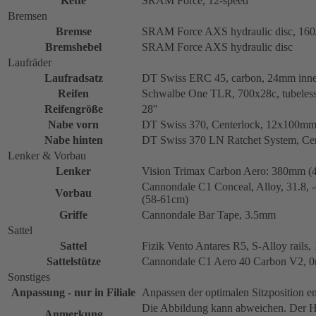
Kette
SRAM Force, 12-speed
Bremsen
Bremse
SRAM Force AXS hydraulic disc, 160/
Bremshebel
SRAM Force AXS hydraulic disc
Laufräder
Laufradsatz
DT Swiss ERC 45, carbon, 24mm inner
Reifen
Schwalbe One TLR, 700x28c, tubeless
Reifengröße
28''
Nabe vorn
DT Swiss 370, Centerlock, 12x100m
Nabe hinten
DT Swiss 370 LN Ratchet System, Ce
Lenker & Vorbau
Lenker
Vision Trimax Carbon Aero: 380mm (
Cannondale C1 Conceal, Alloy, 31.8
Vorbau
(58-61cm)
Griffe
Cannondale Bar Tape, 3.5mm
Sattel
Sattel
Fizik Vento Antares R5, S-Alloy rails
Sattelstütze
Cannondale C1 Aero 40 Carbon V2, 0m
Sonstiges
Anpassung - nur in Filiale
Anpassen der optimalen Sitzposition e
Die Abbildung kann abweichen. Der He
Anmerkung