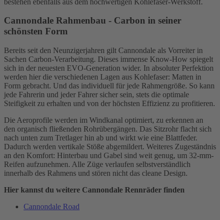
bestehen ebenfalls aus dem hochwertigen Kohlefaser-Werkstoff.
Cannondale Rahmenbau - Carbon in seiner
schönsten Form
Bereits seit den Neunzigerjahren gilt Cannondale als Vorreiter in
Sachen Carbon-Verarbeitung. Dieses immense Know-How spiegelt
sich in der neuesten EVO-Generation wider. In absoluter Perfektion
werden hier die verschiedenen Lagen aus Kohlefaser: Matten in
Form gebracht. Und das individuell für jede Rahmengröße. So kann
jede Fahrerin und jeder Fahrer sicher sein, stets die optimale
Steifigkeit zu erhalten und von der höchsten Effizienz zu profitieren.
Die Aeroprofile werden im Windkanal optimiert, zu erkennen an
den organisch fließenden Rohrübergängen. Das Sitzrohr flacht sich
nach unten zum Tretlager hin ab und wirkt wie eine Blattfeder.
Dadurch werden vertikale Stöße abgemildert. Weiteres Zugeständnis
an den Komfort: Hinterbau und Gabel sind weit genug, um 32-mm-
Reifen aufzunehmen. Alle Züge verlaufen selbstverständlich
innerhalb des Rahmens und stören nicht das cleane Design.
Hier kannst du weitere Cannondale Rennräder finden
Cannondale Road