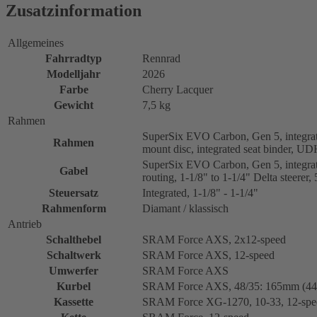
Zusatzinformation
Allgemeines
Fahrradtyp
Rennrad
Modelljahr
2026
Farbe
Cherry Lacquer
Gewicht
7,5 kg
Rahmen
SuperSix EVO Carbon, Gen 5, integrat
Rahmen
mount disc, integrated seat binder, U
SuperSix EVO Carbon, Gen 5, integrate
Gabel
routing, 1-1/8" to 1-1/4" Delta steere
Steuersatz
Integrated, 1-1/8" - 1-1/4"
Rahmenform
Diamant / klassisch
Antrieb
Schalthebel
SRAM Force AXS, 2x12-speed
Schaltwerk
SRAM Force AXS, 12-speed
Umwerfer
SRAM Force AXS
Kurbel
SRAM Force AXS, 48/35: 165mm (44-
Kassette
SRAM Force XG-1270, 10-33, 12-spe