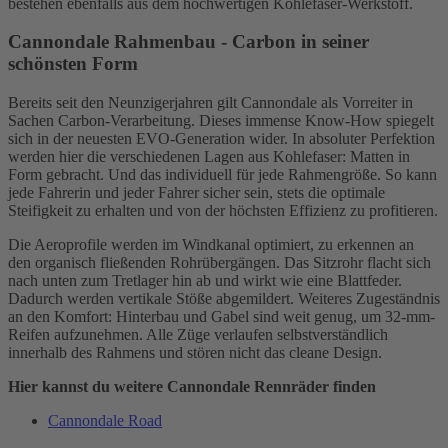
bestehen ebenfalls aus dem hochwertigen Kohlefaser-Werkstoff.
Cannondale Rahmenbau - Carbon in seiner
schönsten Form
Bereits seit den Neunzigerjahren gilt Cannondale als Vorreiter in
Sachen Carbon-Verarbeitung. Dieses immense Know-How spiegelt
sich in der neuesten EVO-Generation wider. In absoluter Perfektion
werden hier die verschiedenen Lagen aus Kohlefaser: Matten in
Form gebracht. Und das individuell für jede Rahmengröße. So kann
jede Fahrerin und jeder Fahrer sicher sein, stets die optimale
Steifigkeit zu erhalten und von der höchsten Effizienz zu profitieren.
Die Aeroprofile werden im Windkanal optimiert, zu erkennen an
den organisch fließenden Rohrübergängen. Das Sitzrohr flacht sich
nach unten zum Tretlager hin ab und wirkt wie eine Blattfeder.
Dadurch werden vertikale Stöße abgemildert. Weiteres Zugeständnis
an den Komfort: Hinterbau und Gabel sind weit genug, um 32-mm-
Reifen aufzunehmen. Alle Züge verlaufen selbstverständlich
innerhalb des Rahmens und stören nicht das cleane Design.
Hier kannst du weitere Cannondale Rennräder finden
Cannondale Road