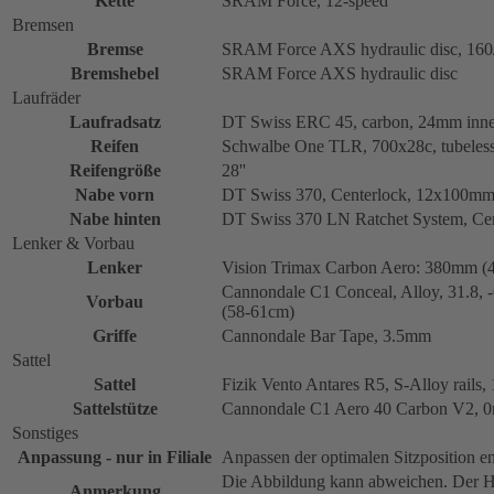
Kette
SRAM Force, 12-speed
Bremsen
Bremse
SRAM Force AXS hydraulic disc, 160/
Bremshebel
SRAM Force AXS hydraulic disc
Laufräder
Laufradsatz
DT Swiss ERC 45, carbon, 24mm inner
Reifen
Schwalbe One TLR, 700x28c, tubeless
Reifengröße
28''
Nabe vorn
DT Swiss 370, Centerlock, 12x100m
Nabe hinten
DT Swiss 370 LN Ratchet System, Ce
Lenker & Vorbau
Lenker
Vision Trimax Carbon Aero: 380mm (
Cannondale C1 Conceal, Alloy, 31.8
Vorbau
(58-61cm)
Griffe
Cannondale Bar Tape, 3.5mm
Sattel
Sattel
Fizik Vento Antares R5, S-Alloy rails
Sattelstütze
Cannondale C1 Aero 40 Carbon V2, 0m
Sonstiges
Anpassung - nur in Filiale
Anpassen der optimalen Sitzposition e
Die Abbildung kann abweichen. Der He
Anmerkung