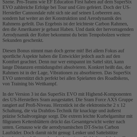
Szene. Pro-Teams wie EF Education First haben auf dem SuperSix
EVO zahlreiche Erfolge bei Tour und Giro gefeiert. Doch der US-
Hersteller Cannondale ruht sich nie auf seinen Lorbeeren aus,
sondern hat weiter an der Konstruktion und Aerodynamik des
Rahmens gefeilt. Das Ergebnis ist der leichteste Carbon Rahmen,
den die Amerikaner je gebaut Haben. Und dank der hervorragenden
Aerodynamik der Rohre bekommst du beim Tempobolzen weitere
Sekunden geschenkt.
Diesen Bonus nimmt man doch gerne mit! Bei allem Fokus auf
sportliche Aspekte haben die Entwickler jedoch auch auf den
Komfort geachtet. Denn nur wer entspannt im Sattel sitzt, kann
lange Distanzen ermüdungsfrei absolvieren. Konkret heißt das, der
Rahmen ist in der Lage, Vibrationen zu absorbieren. Das SuperSix
EVO unterstützt dich perfekt bei allen Spielarten des Roadbikens,
von Training bis Wettkampf.
In der Version 3 ist das SuperSix EVO mit Highend-Komponenten
des US-Herstellers Sram ausgestattet. Die Sram Force AXS Gruppe
rangiert auf Profi-Niveau. Herzstück ist die elektronische 2 x 12
Schaltung, die via Drahtlos-Technik für knackige und äußerst
präzise Schaltvorgänge sorgt. Die extrem leichte Kurbelgarnitur mit
filigranen Kettenblättern drückt das Gesamtgewicht weiter nach
unten. Genauso wie die aerodynamischen DT-Swiss Carbon
Laufräder. Doch damit nicht genug: Lenker und Sattelstütze