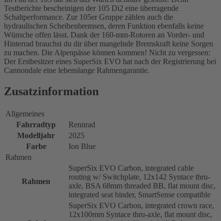
Testberichte bescheinigen der 105 Di2 eine überragende
Schaltperformance. Zur 105er Gruppe zählen auch die
hydraulischen Scheibenbremsen, deren Funktion ebenfalls keine
Wünsche offen lässt. Dank der 160-mm-Rotoren an Vorder- und
Hinterrad brauchst du dir über mangelnde Bremskraft keine Sorgen
zu machen. Die Alpenpässe können kommen! Nicht zu vergessen:
Der Erstbesitzer eines SuperSix EVO hat nach der Registrierung bei
Cannondale eine lebenslange Rahmengarantie.
Zusatzinformation
Allgemeines
Fahrradtyp
Rennrad
Modelljahr
2025
Farbe
Ion Blue
Rahmen
SuperSix EVO Carbon, integrated cable
routing w/ Switchplate, 12x142 Syntace thru-
Rahmen
axle, BSA 68mm threaded BB, flat mount disc,
integrated seat binder, SmartSense compatible
SuperSix EVO Carbon, integrated crown race,
12x100mm Syntace thru-axle, flat mount disc,