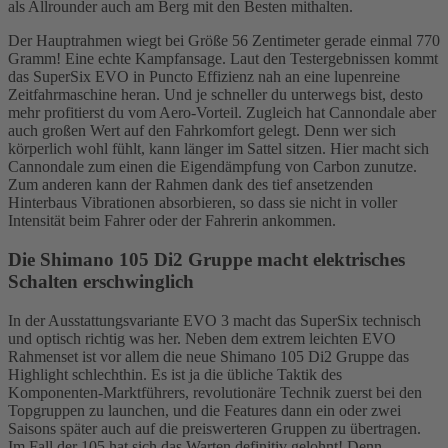
als Allrounder auch am Berg mit den Besten mithalten.
Der Hauptrahmen wiegt bei Größe 56 Zentimeter gerade einmal 770
Gramm! Eine echte Kampfansage. Laut den Testergebnissen kommt
das SuperSix EVO in Puncto Effizienz nah an eine lupenreine
Zeitfahrmaschine heran. Und je schneller du unterwegs bist, desto
mehr profitierst du vom Aero-Vorteil. Zugleich hat Cannondale aber
auch großen Wert auf den Fahrkomfort gelegt. Denn wer sich
körperlich wohl fühlt, kann länger im Sattel sitzen. Hier macht sich
Cannondale zum einen die Eigendämpfung von Carbon zunutze.
Zum anderen kann der Rahmen dank des tief ansetzenden
Hinterbaus Vibrationen absorbieren, so dass sie nicht in voller
Intensität beim Fahrer oder der Fahrerin ankommen.
Die Shimano 105 Di2 Gruppe macht elektrisches
Schalten erschwinglich
In der Ausstattungsvariante EVO 3 macht das SuperSix technisch
und optisch richtig was her. Neben dem extrem leichten EVO
Rahmenset ist vor allem die neue Shimano 105 Di2 Gruppe das
Highlight schlechthin. Es ist ja die übliche Taktik des
Komponenten-Marktführers, revolutionäre Technik zuerst bei den
Topgruppen zu launchen, und die Features dann ein oder zwei
Saisons später auch auf die preiswerteren Gruppen zu übertragen.
Im Fall der 105 hat sich das Warten definitiv gelohnt! Denn