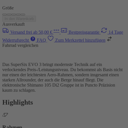
Größe
In den Warenkorb
Ausverkauft
***
Versand frei ab 50,00 €
Bestpreisgarantie
14 Tage
Widerrufsrecht
FAQ
Zum Merkzettel hinzufügen
Fahrrad vergleichen
Das SuperSix EVO 3 bringt modernste Technik auf ein
verlockendes Preis-/Leistungsniveau. Du bekommst als Basis nicht
nur einen der leichtesten Aero-Rahmen, sondern insgesamt einen
starken Allrounder, der auch die Berge hinauf fliegt. Die
elektronische Shimano 105 Di2 Gruppe ist in Puncto Präzision
kaum zu schlagen.
Highlights
Rahmen