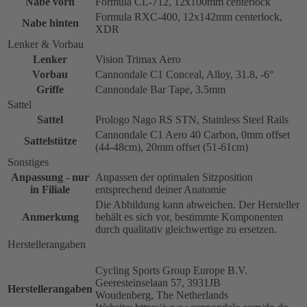
Nabe vorn
Formula CL-712, 12x100mm centerlock
Formula RXC-400, 12x142mm centerlock,
Nabe hinten
XDR
Lenker & Vorbau
Lenker
Vision Trimax Aero
Vorbau
Cannondale C1 Conceal, Alloy, 31.8, -6°
Griffe
Cannondale Bar Tape, 3.5mm
Sattel
Sattel
Prologo Nago RS STN, Stainless Steel Rails
Cannondale C1 Aero 40 Carbon, 0mm offset
Sattelstütze
(44-48cm), 20mm offset (51-61cm)
Sonstiges
Anpassung - nur
Anpassen der optimalen Sitzposition
in Filiale
entsprechend deiner Anatomie
Die Abbildung kann abweichen. Der Hersteller
Anmerkung
behält es sich vor, bestimmte Komponenten
durch qualitativ gleichwertige zu ersetzen.
Herstellerangaben
Cycling Sports Group Europe B.V.
Geeresteinselaan 57, 3931JB
Herstellerangaben
Woudenberg, The Netherlands