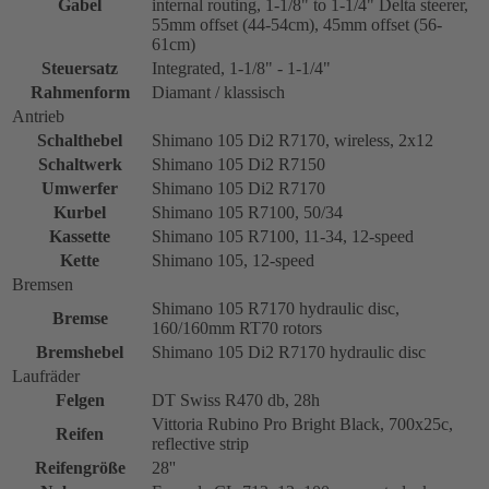
Gabel
internal routing, 1-1/8" to 1-1/4" Delta steerer,
55mm offset (44-54cm), 45mm offset (56-
61cm)
Steuersatz
Integrated, 1-1/8" - 1-1/4"
Rahmenform
Diamant / klassisch
Antrieb
Schalthebel
Shimano 105 Di2 R7170, wireless, 2x12
Schaltwerk
Shimano 105 Di2 R7150
Umwerfer
Shimano 105 Di2 R7170
Kurbel
Shimano 105 R7100, 50/34
Kassette
Shimano 105 R7100, 11-34, 12-speed
Kette
Shimano 105, 12-speed
Bremsen
Shimano 105 R7170 hydraulic disc,
Bremse
160/160mm RT70 rotors
Bremshebel
Shimano 105 Di2 R7170 hydraulic disc
Laufräder
Felgen
DT Swiss R470 db, 28h
Vittoria Rubino Pro Bright Black, 700x25c,
Reifen
reflective strip
Reifengröße
28''