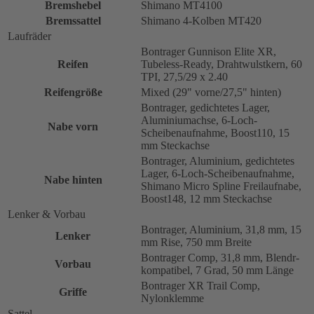
Bremshebel
Shimano MT4100
Bremssattel
Shimano 4-Kolben MT420
Laufräder
Bontrager Gunnison Elite XR,
Reifen
Tubeless-Ready, Drahtwulstkern, 60
TPI, 27,5/29 x 2.40
Reifengröße
Mixed (29" vorne/27,5" hinten)
Bontrager, gedichtetes Lager,
Aluminiumachse, 6-Loch-
Nabe vorn
Scheibenaufnahme, Boost110, 15
mm Steckachse
Bontrager, Aluminium, gedichtetes
Lager, 6-Loch-Scheibenaufnahme,
Nabe hinten
Shimano Micro Spline Freilaufnabe,
Boost148, 12 mm Steckachse
Lenker & Vorbau
Bontrager, Aluminium, 31,8 mm, 15
Lenker
mm Rise, 750 mm Breite
Bontrager Comp, 31,8 mm, Blendr-
Vorbau
kompatibel, 7 Grad, 50 mm Länge
Bontrager XR Trail Comp,
Griffe
Nylonklemme
Sattel