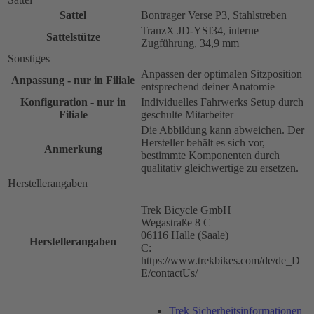
Sattel
Bontrager Verse P3, Stahlstreben
TranzX JD-YSI34, interne
Sattelstütze
Zugführung, 34,9 mm
Sonstiges
Anpassen der optimalen Sitzposition
Anpassung - nur in Filiale
entsprechend deiner Anatomie
Konfiguration - nur in
Individuelles Fahrwerks Setup durch
Filiale
geschulte Mitarbeiter
Die Abbildung kann abweichen. Der
Hersteller behält es sich vor,
Anmerkung
bestimmte Komponenten durch
qualitativ gleichwertige zu ersetzen.
Herstellerangaben
Trek Bicycle GmbH
Wegastraße 8 C
06116 Halle (Saale)
Herstellerangaben
C:
https://www.trekbikes.com/de/de_D
E/contactUs/
Trek Sicherheitsinformationen