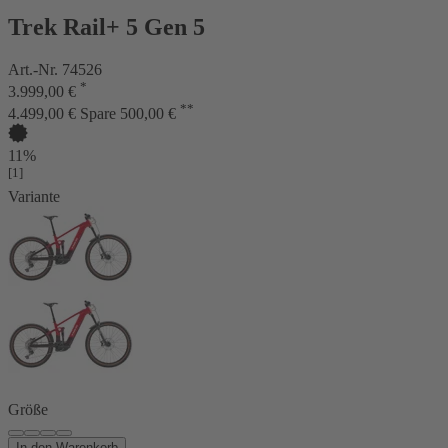
Trek Rail+ 5 Gen 5
Art.-Nr. 74526
*
3.999,00 €
**
4.499,00 €
Spare 500,00 €
11%
[1]
Variante
Größe
In den Warenkorb