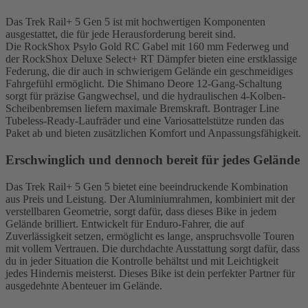
Das Trek Rail+ 5 Gen 5 ist mit hochwertigen Komponenten
ausgestattet, die für jede Herausforderung bereit sind.
Die RockShox Psylo Gold RC Gabel mit 160 mm Federweg und
der RockShox Deluxe Select+ RT Dämpfer bieten eine erstklassige
Federung, die dir auch in schwierigem Gelände ein geschmeidiges
Fahrgefühl ermöglicht. Die Shimano Deore 12-Gang-Schaltung
sorgt für präzise Gangwechsel, und die hydraulischen 4-Kolben-
Scheibenbremsen liefern maximale Bremskraft. Bontrager Line
Tubeless-Ready-Laufräder und eine Variosattelstütze runden das
Paket ab und bieten zusätzlichen Komfort und Anpassungsfähigkeit.
Erschwinglich und dennoch bereit für jedes Gelände
Das Trek Rail+ 5 Gen 5 bietet eine beeindruckende Kombination
aus Preis und Leistung. Der Aluminiumrahmen, kombiniert mit der
verstellbaren Geometrie, sorgt dafür, dass dieses Bike in jedem
Gelände brilliert. Entwickelt für Enduro-Fahrer, die auf
Zuverlässigkeit setzen, ermöglicht es lange, anspruchsvolle Touren
mit vollem Vertrauen. Die durchdachte Ausstattung sorgt dafür, dass
du in jeder Situation die Kontrolle behältst und mit Leichtigkeit
jedes Hindernis meisterst. Dieses Bike ist dein perfekter Partner für
ausgedehnte Abenteuer im Gelände.