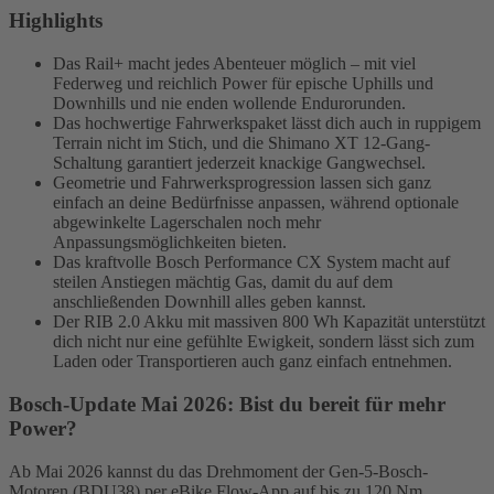
Highlights
Das Rail+ macht jedes Abenteuer möglich – mit viel
Federweg und reichlich Power für epische Uphills und
Downhills und nie enden wollende Endurorunden.
Das hochwertige Fahrwerkspaket lässt dich auch in ruppigem
Terrain nicht im Stich, und die Shimano XT 12-Gang-
Schaltung garantiert jederzeit knackige Gangwechsel.
Geometrie und Fahrwerksprogression lassen sich ganz
einfach an deine Bedürfnisse anpassen, während optionale
abgewinkelte Lagerschalen noch mehr
Anpassungsmöglichkeiten bieten.
Das kraftvolle Bosch Performance CX System macht auf
steilen Anstiegen mächtig Gas, damit du auf dem
anschließenden Downhill alles geben kannst.
Der RIB 2.0 Akku mit massiven 800 Wh Kapazität unterstützt
dich nicht nur eine gefühlte Ewigkeit, sondern lässt sich zum
Laden oder Transportieren auch ganz einfach entnehmen.
Bosch-Update Mai 2026: Bist du bereit für mehr
Power?
Ab Mai 2026 kannst du das Drehmoment der Gen-5-Bosch-
Motoren (BDU38) per eBike Flow-App auf bis zu 120 Nm