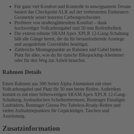
Für ganz viel Komfort und Kontrolle in unwegsamem Terrain
basiert das Checkpoint ALR auf der verbesserten Endurance-
Geometrie seiner teureren Carbongeschwister.
Profitiere von straßenglättendem Komfort – dank
hochwertiger Vollcarbongabel und 50 mm Reifenfreiheit.
Die extrem robuste SRAM Apex XPLR 12-Gang-Schaltung
hält alle Gänge bereit, die du für herausfordernde Anstiege
und ausgedehnte Gravelrides benötigst.
Zahlreiche Montagepunkte an Rahmen und Gabel bieten
Platz für alles, was du für epische Bikepacking-Abenteuer
oder für den Weg zur Arbeit brauchst.
Rahmen Details
Einen Rahmen aus 300 Series Alpha Aluminium mit einer
Vollcarbongabel und Platz für 50 mm breite Reifen. Außerdem
kommt es mit einer höherwertigen SRAM Apex XPLR 12-Gang-
Schaltung, hydraulischen Scheibenbremsen, Bontrager Paradigm
Laufrädern, Bontrager Girona Pro Tubeless-Ready-Reifen und
vielen Aufnahmepunkten für Gepäckträger, Taschen und
Ausrüstung.
Zusatzinformation