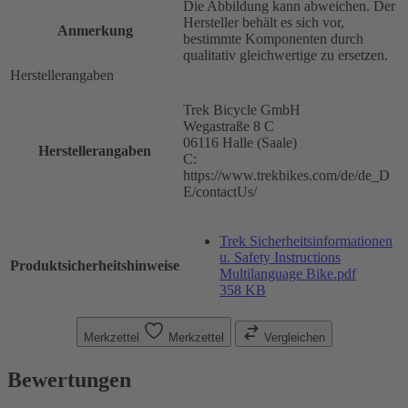
Die Abbildung kann abweichen. Der
Hersteller behält es sich vor,
Anmerkung
bestimmte Komponenten durch
qualitativ gleichwertige zu ersetzen.
Herstellerangaben
Trek Bicycle GmbH
Wegastraße 8 C
06116 Halle (Saale)
Herstellerangaben
C:
https://www.trekbikes.com/de/de_D
E/contactUs/
Trek Sicherheitsinformationen
u. Safety Instructions
Produktsicherheitshinweise
Multilanguage Bike.pdf
358 KB
Merkzettel
Merkzettel
Vergleichen
Bewertungen