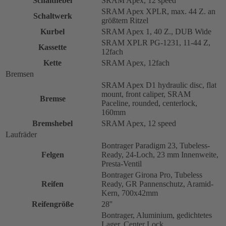
Schalthebel
SRAM Apex, 12 speed
SRAM Apex XPLR, max. 44 Z. an
Schaltwerk
größtem Ritzel
Kurbel
SRAM Apex 1, 40 Z., DUB Wide
SRAM XPLR PG-1231, 11-44 Z,
Kassette
12fach
Kette
SRAM Apex, 12fach
Bremsen
SRAM Apex D1 hydraulic disc, flat
mount, front caliper, SRAM
Bremse
Paceline, rounded, centerlock,
160mm
Bremshebel
SRAM Apex, 12 speed
Laufräder
Bontrager Paradigm 23, Tubeless-
Felgen
Ready, 24-Loch, 23 mm Innenweite,
Presta-Ventil
Bontrager Girona Pro, Tubeless
Reifen
Ready, GR Pannenschutz, Aramid-
Kern, 700x42mm
Reifengröße
28''
Bontrager, Aluminium, gedichtetes
Lager, Center Lock