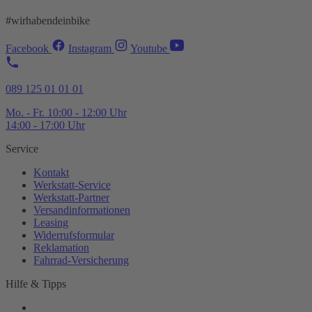
#wirhabendeinbike
Facebook
Instagram
Youtube
089 125 01 01 01
Mo. - Fr. 10:00 - 12:00 Uhr
14:00 - 17:00 Uhr
Service
Kontakt
Werkstatt-
Service
Werkstatt-
Partner
Versandinformationen
Leasing
Widerrufsformular
Reklamation
Fahrrad-
Versicherung
Hilfe & Tipps