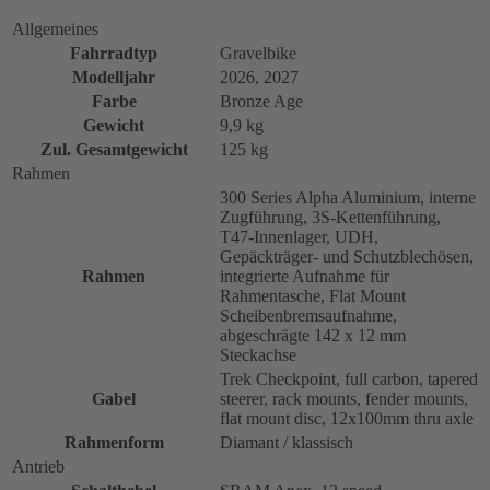
Allgemeines
Fahrradtyp
Gravelbike
Modelljahr
2026, 2027
Farbe
Bronze Age
Gewicht
9,9 kg
Zul. Gesamtgewicht
125 kg
Rahmen
300 Series Alpha Aluminium, interne
Zugführung, 3S-Kettenführung,
T47-Innenlager, UDH,
Gepäckträger- und Schutzblechösen,
Rahmen
integrierte Aufnahme für
Rahmentasche, Flat Mount
Scheibenbremsaufnahme,
abgeschrägte 142 x 12 mm
Steckachse
Trek Checkpoint, full carbon, tapered
Gabel
steerer, rack mounts, fender mounts,
flat mount disc, 12x100mm thru axle
Rahmenform
Diamant / klassisch
Antrieb