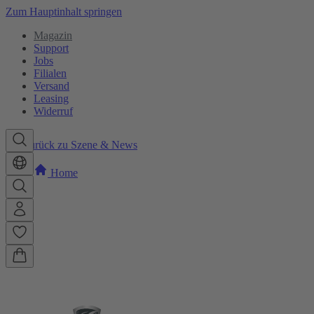
Zum Hauptinhalt springen
Magazin
Support
Jobs
Filialen
Versand
Leasing
Widerruf
Zurück zu Szene & News
Home