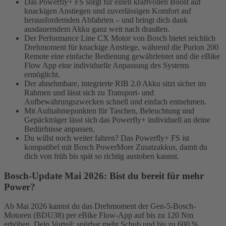
Das Powerfly+ FS sorgt für einen kraftvollen Boost auf
knackigen Anstiegen und zuverlässigen Komfort auf
herausfordernden Abfahrten – und bringt dich dank
ausdauerndem Akku ganz weit nach draußen.
Der Performance Line CX Motor von Bosch bietet reichlich
Drehmoment für knackige Anstiege, während die Purion 200
Remote eine einfache Bedienung gewährleistet und die eBike
Flow App eine individuelle Anpassung des Systems
ermöglicht.
Der abnehmbare, integrierte RIB 2.0 Akku sitzt sicher im
Rahmen und lässt sich zu Transport- und
Aufbewahrungszwecken schnell und einfach entnehmen.
Mit Aufnahmepunkten für Taschen, Beleuchtung und
Gepäckträger lässt sich das Powerfly+ individuell an deine
Bedürfnisse anpassen.
Du willst noch weiter fahren? Das Powerfly+ FS ist
kompatibel mit Bosch PowerMore Zusatzakkus, damit du
dich von früh bis spät so richtig austoben kannst.
Bosch-Update Mai 2026: Bist du bereit für mehr
Power?
Ab Mai 2026 kannst du das Drehmoment der Gen-5-Bosch-
Motoren (BDU38) per eBike Flow-App auf bis zu 120 Nm
erhöhen. Dein Vorteil: spürbar mehr Schub und bis zu 600 %