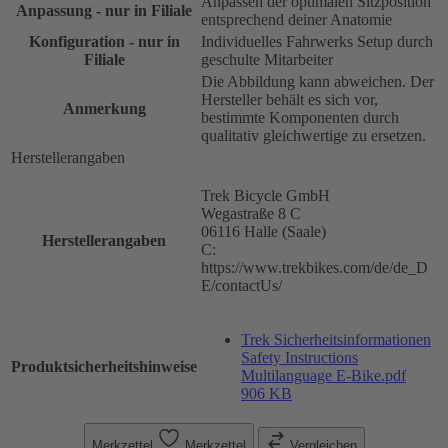
Anpassen der optimalen Sitzposition
Anpassung - nur in Filiale
entsprechend deiner Anatomie
Konfiguration - nur in
Individuelles Fahrwerks Setup durch
Filiale
geschulte Mitarbeiter
Die Abbildung kann abweichen. Der
Hersteller behält es sich vor,
Anmerkung
bestimmte Komponenten durch
qualitativ gleichwertige zu ersetzen.
Herstellerangaben
Trek Bicycle GmbH
Wegastraße 8 C
06116 Halle (Saale)
Herstellerangaben
C:
https://www.trekbikes.com/de/de_D
E/contactUs/
Trek Sicherheitsinformationen
Safety Instructions
Produktsicherheitshinweise
Multilanguage E-Bike.pdf
906 KB
Merkzettel
Merkzettel
Vergleichen