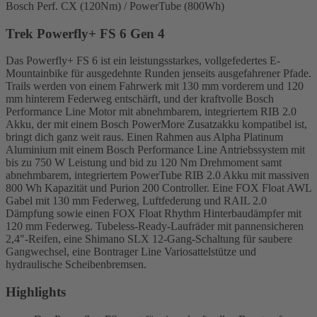
Bosch Perf. CX (120Nm) / PowerTube (800Wh)
Trek Powerfly+ FS 6 Gen 4
Das Powerfly+ FS 6 ist ein leistungsstarkes, vollgefedertes E-
Mountainbike für ausgedehnte Runden jenseits ausgefahrener Pfade.
Trails werden von einem Fahrwerk mit 130 mm vorderem und 120
mm hinterem Federweg entschärft, und der kraftvolle Bosch
Performance Line Motor mit abnehmbarem, integriertem RIB 2.0
Akku, der mit einem Bosch PowerMore Zusatzakku kompatibel ist,
bringt dich ganz weit raus. Einen Rahmen aus Alpha Platinum
Aluminium mit einem Bosch Performance Line Antriebssystem mit
bis zu 750 W Leistung und bid zu 120 Nm Drehmoment samt
abnehmbarem, integriertem PowerTube RIB 2.0 Akku mit massiven
800 Wh Kapazität und Purion 200 Controller. Eine FOX Float AWL
Gabel mit 130 mm Federweg, Luftfederung und RAIL 2.0
Dämpfung sowie einen FOX Float Rhythm Hinterbaudämpfer mit
120 mm Federweg. Tubeless-Ready-Laufräder mit pannensicheren
2,4"-Reifen, eine Shimano SLX 12-Gang-Schaltung für saubere
Gangwechsel, eine Bontrager Line Variosattelstütze und
hydraulische Scheibenbremsen.
Highlights