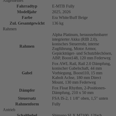
Allgemeines
Fahrradtyp
E-MTB Fully
Modelljahr
2025, 2026
Farbe
Era White/Buff Beige
Zul. Gesamtgewicht
136 kg
Rahmen
Alpha Platinum, herausnehmbarer
integrierter Akku (RIB 2.0),
konisches Steuerrohr, interne
Rahmen
Zugführung, Motor Armor,
Gepäckträger- und Schutzblechösen,
ABP, Boost148, 120 mm Federweg
Fox AWL Rail, Rail 2.0 Dämpfung,
konischer Gabelschaft, 44 mm
Gabel
Vorbiegung, Boost110, 15 mm
Kabolt Achse, 180 mm Direct
Mount, 130 mm Federweg
Fox Float Rhythm, 2-Positionen-
Dämpfer
Dämpfung, 210 x 50 mm
Steuersatz
FSA IS-2, 1 1/8" oben, 1,5" unten
Rahmenform
Fully
Antrieb
Schalthebel
Shimano SLX M7100, 12fach