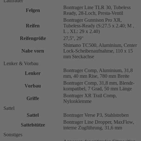
Laufräder
Bontrager Line TLR 30, Tubeless
Felgen
Ready, 28-Loch, Presta-Ventil
Bontrager Gunnison Pro XR,
Reifen
Tubeless-Ready (S:27.5 x 2.40; M ,
L , XL: 29 x 2.40)
Reifengröße
27,5'', 29''
Shimano TC500, Aluminium, Center
Nabe vorn
Lock-Scheibenaufnahme, 110 x 15
mm Steckachse
Lenker & Vorbau
Bontrager Comp, Aluminium, 31,8
Lenker
mm, 40 mm Rise, 780 mm Breite
Bontrager Comp, 31,8 mm, Blendr-
Vorbau
kompatibel, 7 Grad, 50 mm Länge
Bontrager XR Trail Comp,
Griffe
Nylonklemme
Sattel
Sattel
Bontrager Verse P3, Stahlstreben
Bontrager Line Dropper, MaxFlow,
Sattelstütze
interne Zugführung, 31,6 mm
Sonstiges