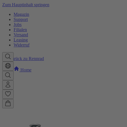
Zum Hauptinhalt springen
Magazin
Support
Jobs
Filialen
Versand
Leasing
Widerruf
Zurück zu Rennrad
Home