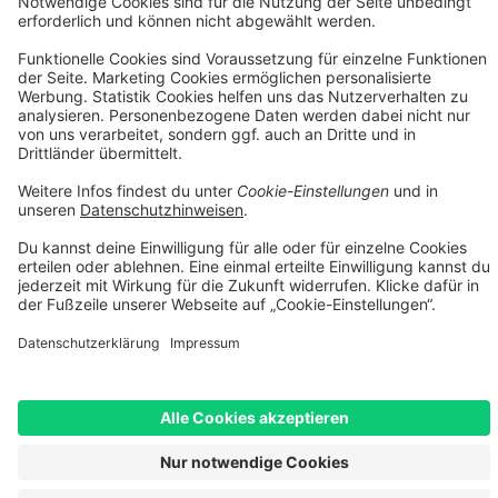
dienen ausschließlich der unverbindlichen Orientierung. Es handelt
sich nicht um ein verbindliches Angebot im rechtlichen Sinne. Die
tatsächliche Leasingrate kann insbesondere aufgrund von
Bonitätsprüfung, individuellen Vertragskonditionen, Gebühren
sowie etwaigen Zusatzleistungen abweichen. Maßgeblich sind
ausschließlich die Konditionen des jeweiligen Leasingvertrags
sowie die verbindliche Kalkulation des Leasinggebers.
[3] Leasing-Preis: Bei im Preis reduzierten Fahrrädern erheben wir
einen geringen Aufschlag von max. 5% auf den Angebotspreis.
Diesen Aufschlag berechnen wir aufgrund erhöhtem Aufwand und
Mehrkosten beim Leasing. Unser Aufschlag ist geringer als i.d.R. in
der Branche üblich. Bei nicht-reduzierten Fahrrädern entfällt dieser
Aufschlag. Rabattcodes können beim Leasing nicht angewendet
werden.