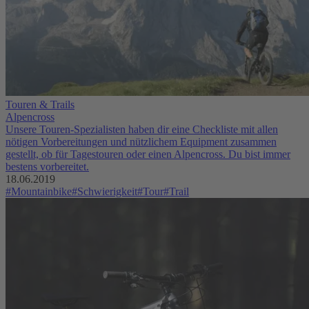
Touren & Trails
Alpencross
Unsere Touren-Spezialisten haben dir eine Checkliste mit allen
nötigen Vorbereitungen und nützlichem Equipment zusammen
gestellt, ob für Tagestouren oder einen Alpencross. Du bist immer
bestens vorbereitet.
18.06.2019
#Mountainbike
#Schwierigkeit
#Tour
#Trail