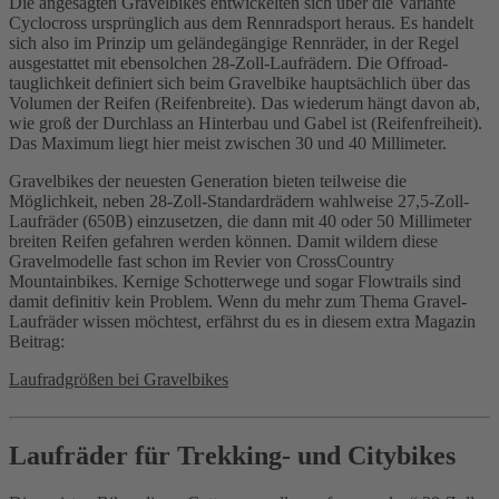
Die angesagten Gravelbikes entwickelten sich über die Variante
Cyclocross ursprünglich aus dem Rennradsport heraus. Es handelt
sich also im Prinzip um geländegängige Rennräder, in der Regel
ausgestattet mit ebensolchen 28-Zoll-Laufrädern. Die Offroad-
tauglichkeit definiert sich beim Gravelbike hauptsächlich über das
Volumen der Reifen (Reifenbreite). Das wiederum hängt davon ab,
wie groß der Durchlass an Hinterbau und Gabel ist (Reifenfreiheit).
Das Maximum liegt hier meist zwischen 30 und 40 Millimeter.
Gravelbikes der neuesten Generation bieten teilweise die
Möglichkeit, neben 28-Zoll-Standardrädern wahlweise 27,5-Zoll-
Laufräder (650B) einzusetzen, die dann mit 40 oder 50 Millimeter
breiten Reifen gefahren werden können. Damit wildern diese
Gravelmodelle fast schon im Revier von CrossCountry
Mountainbikes. Kernige Schotterwege und sogar Flowtrails sind
damit definitiv kein Problem. Wenn du mehr zum Thema Gravel-
Laufräder wissen möchtest, erfährst du es in diesem extra Magazin
Beitrag:
Laufradgrößen bei Gravelbikes
Laufräder für Trekking- und Citybikes