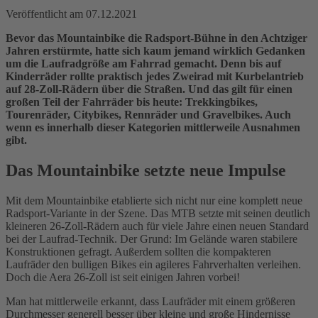
Veröffentlicht am
07.12.2021
Bevor das Mountainbike die Radsport-Bühne in den Achtziger
Jahren erstürmte, hatte sich kaum jemand wirklich Gedanken
um die Laufradgröße am Fahrrad gemacht. Denn bis auf
Kinderräder rollte praktisch jedes Zweirad mit Kurbelantrieb
auf 28-Zoll-Rädern über die Straßen. Und das gilt für einen
großen Teil der Fahrräder bis heute: Trekkingbikes,
Tourenräder, Citybikes, Rennräder und Gravelbikes. Auch
wenn es innerhalb dieser Kategorien mittlerweile Ausnahmen
gibt.
Das Mountainbike setzte neue Impulse
Mit dem Mountainbike etablierte sich nicht nur eine komplett neue
Radsport-Variante in der Szene. Das MTB setzte mit seinen deutlich
kleineren 26-Zoll-Rädern auch für viele Jahre einen neuen Standard
bei der Laufrad-Technik. Der Grund: Im Gelände waren stabilere
Konstruktionen gefragt. Außerdem sollten die kompakteren
Laufräder den bulligen Bikes ein agileres Fahrverhalten verleihen.
Doch die Aera 26-Zoll ist seit einigen Jahren vorbei!
Man hat mittlerweile erkannt, dass Laufräder mit einem größeren
Durchmesser generell besser über kleine und große Hindernisse