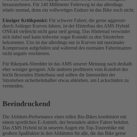
herausnehmen. Für 140 Millimeter Federweg ist das allerdings
relativ normal, denn ein vollwertiges Enduro ist das Bike noch nicht.
Einziger Kritikpunkt:
Für schwere Fahrer, die gerne aggressiv
durch Anlieger Kurven fahren, ist der Hinterbau des AMS Hybrid
ONE44 vielleicht nicht ganz steif genug. Das Hinterrad verwindet
sich dabei und kann teilweise sogar Kontakt zu den Sitzstreben
bekommen. Uns ist das allerdings nur in Kurven mit maximaler
Kompression aufgefallen und während des normalen Fahreinsatzes
nicht negativ erschienen.
Für Bikepark-Shredder ist das AMS unserer Meinung nach deshalb
eher weniger geeignet. Alle anderen profitieren vom Komfort des
leicht flexenden Hinterbaus und sollten die Innenseiten der
Sitzstreben sicherheitshalber etwas abkleben, um Lackschäden zu
vermeiden.
Beeindruckend
Die Abfahrts-Performance eines tollen Bio-Bikes kombiniert mit
einem sportlichen E-Antrieb, der besonders aktive Fahrer belohnt.
Das AMS Hybrid ist in unseren Augen ein Top-Tourenbike mit
großem Spaßfaktor in den Abfahrten für alle, die das Bike gerne