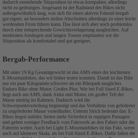
dadurch entstehende Sitzposition ist etwas kompakter, allerdings
nicht zu gedrungen. Insgesamt ist der Radstand des Bikes nicht
außergewöhnlich lang, was sich für einen aktiven Fahrstil bergab
gut eignet, an besonders steilen Abschnitten allerdings zu einer leicht
werdenden Front führen kann. Das lässt sich aber noch problemlos
durch eine entsprechende Gewichtsverlagerung ausgleichen. Auf
moderaten Anstiegen und langen Touren empfanden wir die
Sitzposition als komfortabel und gut geeignet.
Bergab-Performance
Mit unter 19 Kg Gesamtgewicht ist das AMS eines der leichtesten
E-Mountainbikes, das wir bisher testen konnten. Damit ist das Bike
nur ein paar Kilogramm schwerer als ein Bikepark-taugliches
Enduro Bike ohne Motor. Großes Plus: Wie bei Full Sized E-Bikes,
liegt auch am AMS, dank Akku und Motor, ein großer Teil der
Masse niedrig im Rahmen. Dadurch wird die
Schwerpunktverteilung begünstigt und das Verhältnis von gefederter
zu ungefederter Masse vorteilhafter. Unterm Strich bedeutet das: E-
Bikes liegen stabiler, bieten mehr Sicherheit in ruppigen Passagen
und geben weniger Feedback vom Fahrwerk an den Fahrer oder die
Fahrerin weiter. Auch bei Light E-Mountainbikes ist das Fakt, wenn
auch auf kleinerer Skala, als bei Full-Sized E-Bikes. Dafür fallen die