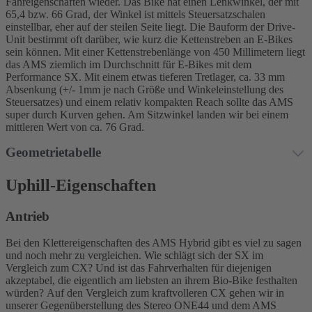
Fahreigenschaften wieder. Das Bike hat einen Lenkwinkel, der mit
65,4 bzw. 66 Grad, der Winkel ist mittels Steuersatzschalen
einstellbar, eher auf der steilen Seite liegt. Die Bauform der Drive-
Unit bestimmt oft darüber, wie kurz die Kettenstreben an E-Bikes
sein können. Mit einer Kettenstrebenlänge von 450 Millimetern liegt
das AMS ziemlich im Durchschnitt für E-Bikes mit dem
Performance SX. Mit einem etwas tieferen Tretlager, ca. 33 mm
Absenkung (+/- 1mm je nach Größe und Winkeleinstellung des
Steuersatzes) und einem relativ kompakten Reach sollte das AMS
super durch Kurven gehen. Am Sitzwinkel landen wir bei einem
mittleren Wert von ca. 76 Grad.
Geometrietabelle
Uphill-Eigenschaften
Antrieb
Bei den Klettereigenschaften des AMS Hybrid gibt es viel zu sagen
und noch mehr zu vergleichen. Wie schlägt sich der SX im
Vergleich zum CX? Und ist das Fahrverhalten für diejenigen
akzeptabel, die eigentlich am liebsten an ihrem Bio-Bike festhalten
würden? Auf den Vergleich zum kraftvolleren CX gehen wir in
unserer Gegenüberstellung des Stereo ONE44 und dem AMS