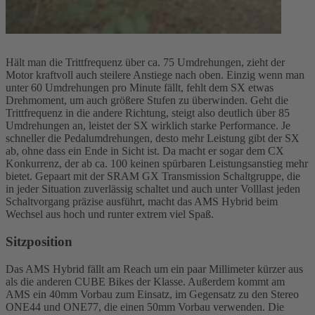
Hält man die Trittfrequenz über ca. 75 Umdrehungen, zieht der
Motor kraftvoll auch steilere Anstiege nach oben. Einzig wenn man
unter 60 Umdrehungen pro Minute fällt, fehlt dem SX etwas
Drehmoment, um auch größere Stufen zu überwinden. Geht die
Trittfrequenz in die andere Richtung, steigt also deutlich über 85
Umdrehungen an, leistet der SX wirklich starke Performance. Je
schneller die Pedalumdrehungen, desto mehr Leistung gibt der SX
ab, ohne dass ein Ende in Sicht ist. Da macht er sogar dem CX
Konkurrenz, der ab ca. 100 keinen spürbaren Leistungsanstieg mehr
bietet. Gepaart mit der SRAM GX Transmission Schaltgruppe, die
in jeder Situation zuverlässig schaltet und auch unter Volllast jeden
Schaltvorgang präzise ausführt, macht das AMS Hybrid beim
Wechsel aus hoch und runter extrem viel Spaß.
Sitzposition
Das AMS Hybrid fällt am Reach um ein paar Millimeter kürzer aus
als die anderen CUBE Bikes der Klasse. Außerdem kommt am
AMS ein 40mm Vorbau zum Einsatz, im Gegensatz zu den Stereo
ONE44 und ONE77, die einen 50mm Vorbau verwenden. Die