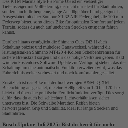
Das KTM Macina Style FS Prime US ist ein vielseitiger
Tiefeinsteiger mit Vollfederung, der nicht nur ideal für Stadtfahrten,
sondern auch für bequeme, lange Ausflüge über Land geeignet ist.
Ausgestattet mit einer Suntour X1 32 AIR Federgabel, die 100 mm
Federweg bietet, sorgt dieses Bike für optimalen Komfort auf jedem
Terrain, sodass du auch auf unebenen Strecken entspannt fahren
kannst.
Darüber hinaus ermöglicht die Shimano Cues Di2 11-fach
Schaltung präzise und mühelose Gangwechsel, während die
leistungsstarken Shimano MT420 4-Kolben Scheibenbremsen für
sichere Bremskraft sorgen und dir das nötige Vertrauen geben. Bald
wird ein kostenloses Software-Update zur Verfügung stehen, das die
Schaltung um eine automatische Funktion erweitern wird, was das
Fahrerlebnis weiter verbessert und noch komfortabler gestaltet.
Zusätzlich ist das Bike mit der hochwertigen B&M IQ-XM
Beleuchtung ausgestattet, die eine Helligkeit von 120 bis 170 Lux
bietet und über eine praktische Fernlichtfunktion verfügt. Dies sorgt
dafür, dass du auch bei schlechten Lichtverhältnissen sicher
unterwegs bist. Die Schwalbe Marathon Reifen bieten
hervorragenden Grip und Stabilität, ideal für lange Strecken und
Stadtfahrten.
Bosch-Update Juli 2025: Bist du bereit für mehr