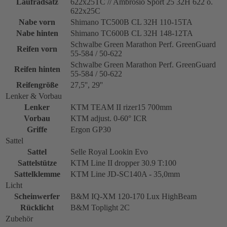
Laufradsatz
622x25TC // Ambrosio Sport 25 32H 622 o.
622x25C
Nabe vorn
Shimano TC500B CL 32H 110-15TA
Nabe hinten
Shimano TC600B CL 32H 148-12TA
Schwalbe Green Marathon Perf. GreenGuard
Reifen vorn
55-584 / 50-622
Schwalbe Green Marathon Perf. GreenGuard
Reifen hinten
55-584 / 50-622
Reifengröße
27,5'', 29''
Lenker & Vorbau
Lenker
KTM TEAM II rizer15 700mm
Vorbau
KTM adjust. 0-60° ICR
Griffe
Ergon GP30
Sattel
Sattel
Selle Royal Lookin Evo
Sattelstütze
KTM Line II dropper 30.9 T:100
Sattelklemme
KTM Line JD-SC140A - 35,0mm
Licht
Scheinwerfer
B&M IQ-XM 120-170 Lux HighBeam
Rücklicht
B&M Toplight 2C
Zubehör