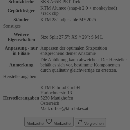
Schutzbleche
SKS A65R PET Trek
KTM Alumee (snap-it 2.0 + monkeyload)
Gepäckträger
+rack clip
Ständer
KTM 28" adjustable MY2025
Sonstiges
Weitere
Size Split 27,5": XS // 29": S M L
Eigenschaften
Anpassung - nur
Anpassen der optimalen Sitzposition
in Filiale
entsprechend deiner Anatomie
Die Abbildung kann abweichen. Der Hersteller
Anmerkung
behält es sich vor, bestimmte Komponenten
durch qualitativ gleichwertige zu ersetzen.
Herstellerangaben
KTM Fahrrad GmbH
Harlochnerstr. 13
Herstellerangaben
5230 Mattighofen
Österreich
Mail: office@ktm-bikes.at
Merkzettel
Merkzettel
Vergleichen