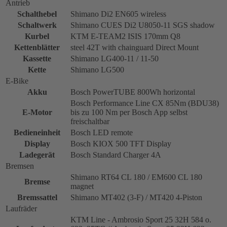
Antrieb
Schalthebel
Shimano Di2 EN605 wireless
Schaltwerk
Shimano CUES Di2 U8050-11 SGS shadow
Kurbel
KTM E-TEAM2 ISIS 170mm Q8
Kettenblätter
steel 42T with chainguard Direct Mount
Kassette
Shimano LG400-11 / 11-50
Kette
Shimano LG500
E-Bike
Akku
Bosch PowerTUBE 800Wh horizontal
Bosch Performance Line CX 85Nm (BDU38)
E-Motor
bis zu 100 Nm per Bosch App selbst
freischaltbar
Bedieneinheit
Bosch LED remote
Display
Bosch KIOX 500 TFT Display
Ladegerät
Bosch Standard Charger 4A
Bremsen
Shimano RT64 CL 180 / EM600 CL 180
Bremse
magnet
Bremssattel
Shimano MT402 (3-F) / MT420 4-Piston
Laufräder
KTM Line - Ambrosio Sport 25 32H 584 o.