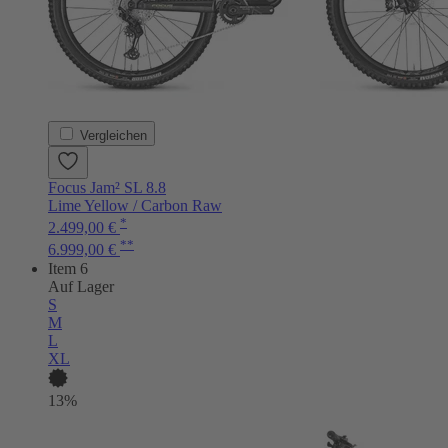
Vergleichen
Focus Jam² SL 8.8
Lime Yellow / Carbon Raw
*
2.499,00 €
**
6.999,00 €
Item 6
Auf Lager
S
M
L
XL
13%