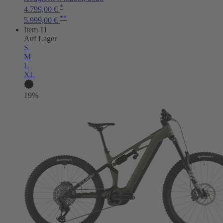
*
4.799,00 €
**
5.999,00 €
Item 11
Auf Lager
S
M
L
XL
19%