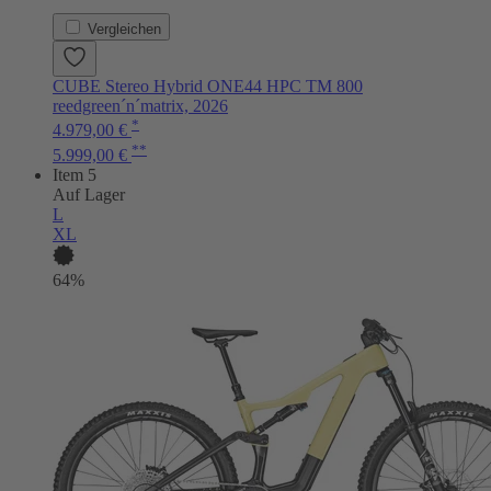
Vergleichen
CUBE Stereo Hybrid ONE44 HPC TM 800
reedgreen´n´matrix, 2026
*
4.979,00 €
**
5.999,00 €
Item 5
Auf Lager
L
XL
64%