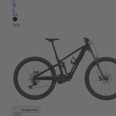
S
M
L
XL
36%
Vergleichen