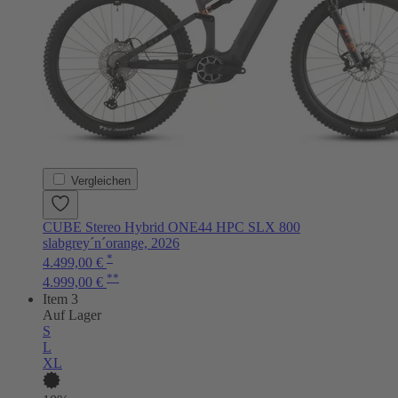
Vergleichen
CUBE Stereo Hybrid ONE44 HPC SLX 800
slabgrey´n´orange, 2026
*
4.499,00 €
**
4.999,00 €
Item 3
Auf Lager
S
L
XL