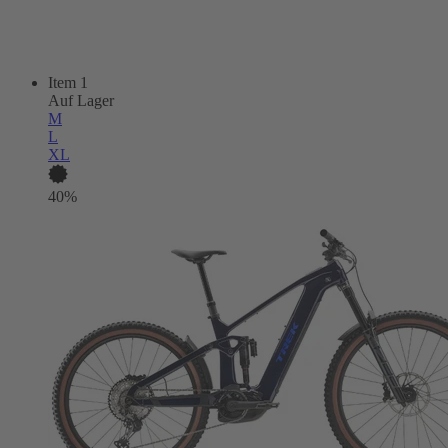
Item 1
Auf Lager
M
L
XL
40%