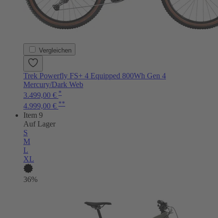
Vergleichen
Trek Powerfly FS+ 4 Equipped 800Wh Gen 4
Mercury/Dark Web
*
3.499,00 €
**
4.999,00 €
Item 9
Auf Lager
S
M
L
XL
36%