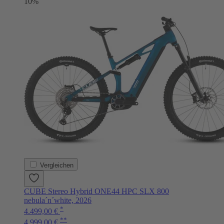
10%
Vergleichen
CUBE Stereo Hybrid ONE44 HPC SLX 800
nebula´n´white, 2026
*
4.499,00 €
**
4.999,00 €