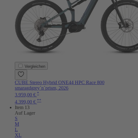
Vergleichen
CUBE Stereo Hybrid ONE44 HPC Race 800
smaragdgrey´n´prism, 2026
*
3.959,00 €
**
4.399,00 €
Item 13
Auf Lager
S
M
L
XL