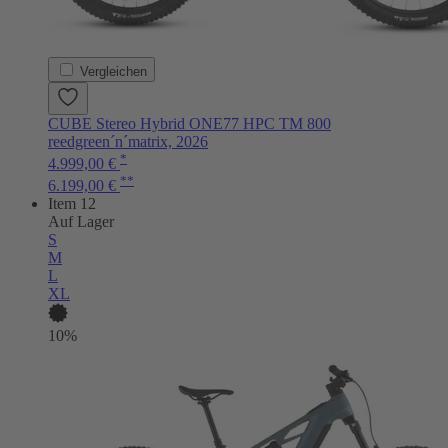
Vergleichen
CUBE Stereo Hybrid ONE77 HPC TM 800
reedgreen´n´matrix, 2026
*
4.999,00 €
**
6.199,00 €
Item 12
Auf Lager
S
M
L
XL
10%