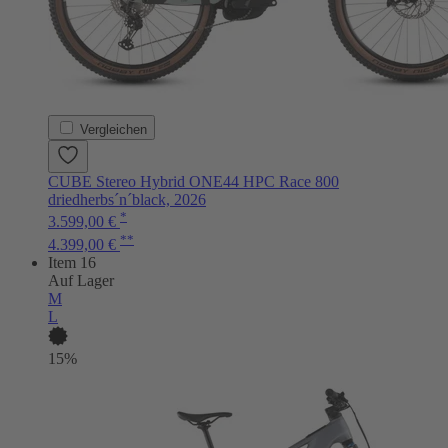
Vergleichen
CUBE Stereo Hybrid ONE44 HPC Race 800
driedherbs´n´black, 2026
*
3.599,00 €
**
4.399,00 €
Item 16
Auf Lager
M
L
15%