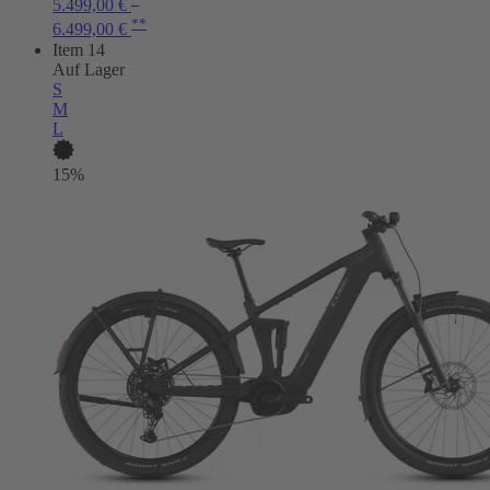
5.499,00 €
**
6.499,00 €
Item 14
Auf Lager
S
M
L
15%