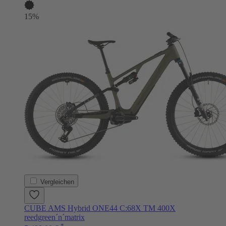
15%
Vergleichen
CUBE AMS Hybrid ONE44 C:68X TM 400X
reedgreen´n´matrix
*