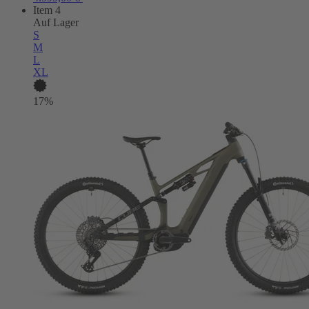
Item 4
Auf Lager
S
M
L
XL
17%