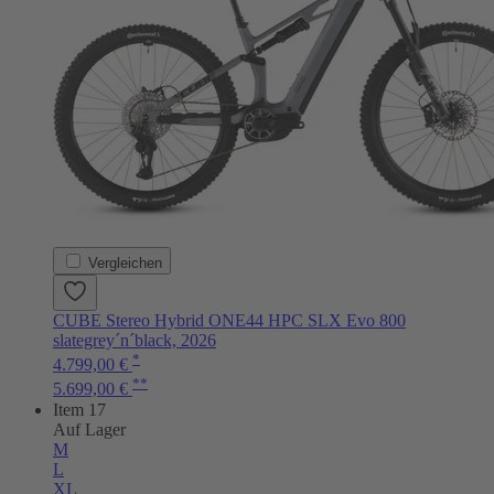
Vergleichen
CUBE Stereo Hybrid ONE44 HPC SLX Evo 800
slategrey´n´black, 2026
*
4.799,00 €
**
5.699,00 €
Item 17
Auf Lager
M
L
XL