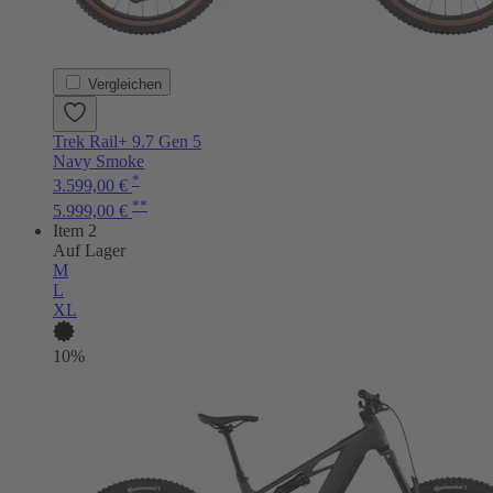
Vergleichen
Trek Rail+ 9.7 Gen 5
Navy Smoke
*
3.599,00 €
**
5.999,00 €
Item 2
Auf Lager
M
L
XL
10%