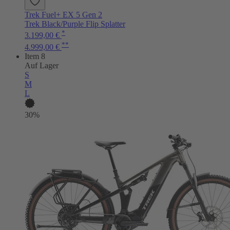
Trek Fuel+ EX 5 Gen 2
Trek Black/Purple Flip Splatter
*
3.199,00 €
**
4.999,00 €
Item 8
Auf Lager
S
M
L
30%