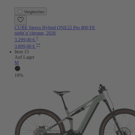
Vergleichen
CUBE Stereo Hybrid ONE22 Pro 800 FE
night´n´chrome, 2026
*
3.299,00 €
**
3.899,00 €
Item 15
Auf Lager
M
18%