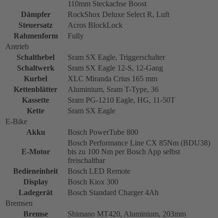
110mm Steckachse Boost
Dämpfer
RockShox Deluxe Select R, Luft
Steuersatz
Acros BlockLock
Rahmenform
Fully
Antrieb
Schalthebel
Sram SX Eagle, Triggerschalter
Schaltwerk
Sram SX Eagle 12-S, 12-Gang
Kurbel
XLC Miranda Crius 165 mm
Kettenblätter
Aluminium, Sram T-Type, 36
Kassette
Sram PG-1210 Eagle, HG, 11-50T
Kette
Sram SX Eagle
E-Bike
Akku
Bosch PowerTube 800
Bosch Performance Line CX 85Nm (BDU38)
E-Motor
bis zu 100 Nm per Bosch App selbst
freischaltbar
Bedieneinheit
Bosch LED Remote
Display
Bosch Kiox 300
Ladegerät
Bosch Standard Charger 4Ah
Bremsen
Bremse
Shimano MT420, Aluminium, 203mm