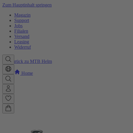
Zum Hauptinhalt springen
Magazin
Support
Jobs
Filialen
Versand
Leasing
Widerruf
Zurück zu MTB Helm
Home