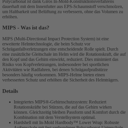
Polycarbonat ist dank Giros In-Mold-Konstruktionsverfahrens
dauerhaft mit dem Innenfutter aus EPS-Schaumstoff verschmolzen,
um Haltbarkeit und Belüftung zu verbessern, ohne das Volumen zu
erhöhen.
MIPS - Was ist das?
MIPS (Multi-Directional Impact Protection System) ist eine
erweiterte Helmtechnologie, die beim Schutz vor
Schräganfallverletzungen eine entscheidende Rolle spielt. Durch
eine zusätzliche Gleitschale im Helm wird die Rotationskraft, die auf
den Kopf und das Gehirn einwirkt, reduziert. Dies minimiert das
Risiko von Kopfverletzungen, insbesondere bei sportlichen
Aktivitäten wie Radfahren, bei denen Schrägaufprallstürze
besonders häufig vorkommen. MIPS-Helme bieten einen
verbesserten Schutz und erhöhen die Sicherheit des Helmträgers.
Details
Integriertes MIPS®-Gehirnschutzsystem: Reduziert
Rotationskräfte bei Stürzen, die auf das Gehirn wirken
können. Gleichzeitig bleiben Passform und Komfort durch die
Kombination mit dem Verstellsystem optimal.
Hardshell mit In-Mold Hardbody™ Lower Wrap: Robuste
Außenschale mit fest verbundener Polycarbonat-Unterschale.