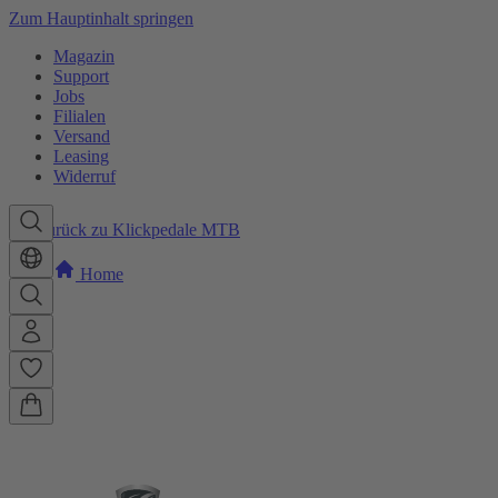
Zum Hauptinhalt springen
Magazin
Support
Jobs
Filialen
Versand
Leasing
Widerruf
Zurück zu Klickpedale MTB
Home