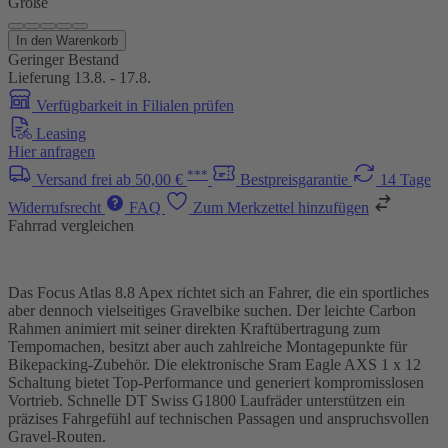
Größe
In den Warenkorb
Geringer Bestand
Lieferung 13.8. - 17.8.
Verfügbarkeit in Filialen prüfen
Leasing
Hier anfragen
***
Versand frei ab 50,00 €
Bestpreisgarantie
14 Tage
Widerrufsrecht
FAQ
Zum Merkzettel hinzufügen
Fahrrad vergleichen
Das Focus Atlas 8.8 Apex richtet sich an Fahrer, die ein sportliches
aber dennoch vielseitiges Gravelbike suchen. Der leichte Carbon
Rahmen animiert mit seiner direkten Kraftübertragung zum
Tempomachen, besitzt aber auch zahlreiche Montagepunkte für
Bikepacking-Zubehör. Die elektronische Sram Eagle AXS 1 x 12
Schaltung bietet Top-Performance und generiert kompromisslosen
Vortrieb. Schnelle DT Swiss G1800 Laufräder unterstützen ein
präzises Fahrgefühl auf technischen Passagen und anspruchsvollen
Gravel-Routen.