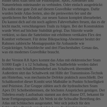
Hinter dem Atlas steht die Philosophie, Sport, Abenteuer und
Naturerlebnis miteinander zu verbinden. Oder einfach ausgedrückt:
Du sollst eine gute Zeit auf diesem Gravelbike verbringen. Dafür
wurden beide Atlas-Serien, also die preiswerten 6er und die
sportlicheren 8er Modelle, zur neuen Saison komplett überarbeitet.
Du kannst dich auf ein noch agileres Fahrverhalten freuen, das es dir
leicht macht, verschlungenen Trails zu folgen. Bei der Konstruktion
wurde Wert auf höchste Stabilität gelegt. Das Sitzrohr wurde
verkürzt, so dass die Sattelstütze mit erhöhtem vertikalen Flex den
Komfort verbessert. Für deine Bikepacking-Abenteuer besitzt der
Rahmen zahlreiche Montagepunkte für Anbauteile wie
Gepäckträger, Schutzbleche und drei Flaschenhalter. Genau das,
was ein modernes Gravelbike braucht.
In der Version 8.8 Apex kommt das Atlas mit elektronischer Sram
S1000 Eagle 1 x 12 Schaltung. Die Schaltbefehle werden dabei
drahtlos vom Schalt-Bremshebel ans Schaltwerk übermittelt.
Außerdem sitzt das Schaltwerk mit Hilfe der Transmission-Technik
am Hinterbau, was mechanische Defekte praktisch ausschließt. Der
Schaltkomfort dieser Kombi setzt Maßstäbe in Punkto Schnelligkeit
und Präzision. Zur Gruppe zählen auch die hydraulischen Sram
Apex D1 Scheibenbremsen, die höchsten Ansprüchen genügen. Der
Tubeless-ready-Laufradsatz stammt aus dem Hause DT, bekannt für
beste Fertigungsqualität. Ab Werk ist die Schwalbe Bereifung des
Atlas mit Schläuchen ausgestattet. Wer sich jedoch für den