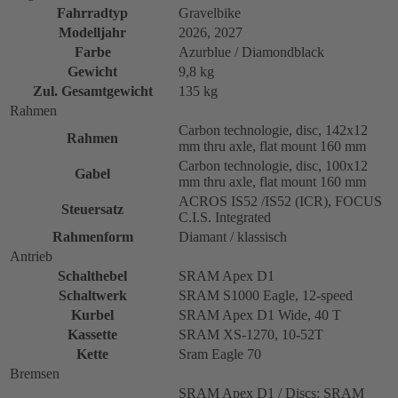
Fahrradtyp
Gravelbike
Modelljahr
2026, 2027
Farbe
Azurblue / Diamondblack
Gewicht
9,8 kg
Zul. Gesamtgewicht
135 kg
Rahmen
Carbon technologie, disc, 142x12
Rahmen
mm thru axle, flat mount 160 mm
Carbon technologie, disc, 100x12
Gabel
mm thru axle, flat mount 160 mm
ACROS IS52 /IS52 (ICR), FOCUS
Steuersatz
C.I.S. Integrated
Rahmenform
Diamant / klassisch
Antrieb
Schalthebel
SRAM Apex D1
Schaltwerk
SRAM S1000 Eagle, 12-speed
Kurbel
SRAM Apex D1 Wide, 40 T
Kassette
SRAM XS-1270, 10-52T
Kette
Sram Eagle 70
Bremsen
SRAM Apex D1 / Discs: SRAM