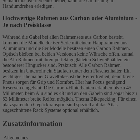
Schlauchlos-Betrieb entscheidet, kann die Umrüstung im
Handumdrehen erledigen.
Hochwertige Rahmen aus Carbon oder Aluminium -
Je nach Preisklasse
Während die Gabel bei allen Rahmensets aus Carbon besteht,
kommen die Modelle der 6er Serie mit einem Hauptrahmen aus
Aluminium und die 8er Modelle besitzen einen Carbon Rahmen.
Optisch bleiben bei beiden Versionen keine Wünsche offen, zumal
die Alu Rahmen mit ihren perfekt geglätteten Schweißnähten ein
besonderer Hingucker sind. Praktisch: Alle Carbon Rahmen
besitzen im Unterrohr ein Staufach unter dem Flaschenhalter. Ein
wichtiges Thema bei Gravelbikes ist die Reifenfreiheit, denn breite
Pneus sorgen für Grip und Komfort. Hier hat Focus genügend
Reserven eingebaut: Die Carbon-Hinterbauten erlauben bis zu 45
Millimeter, beim Alu sind es 48 und an den Gabeln sind sogar bis zu
53 Millimeter breite Reifen möglich. Thema Bikepacking: Für einen
platzsparenden Gepäcktransport sind speziell auf das Atlas
zugeschnittene Rack-Systeme optional erhältlich.
Zusatzinformation
Allgemeines