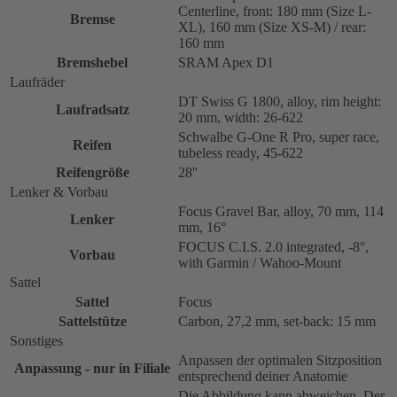
Centerline, front: 180 mm (Size L-
Bremse
XL), 160 mm (Size XS-M) / rear:
160 mm
Bremshebel
SRAM Apex D1
Laufräder
DT Swiss G 1800, alloy, rim height:
Laufradsatz
20 mm, width: 26-622
Schwalbe G-One R Pro, super race,
Reifen
tubeless ready, 45-622
Reifengröße
28''
Lenker & Vorbau
Focus Gravel Bar, alloy, 70 mm, 114
Lenker
mm, 16°
FOCUS C.I.S. 2.0 integrated, -8°,
Vorbau
with Garmin / Wahoo-Mount
Sattel
Sattel
Focus
Sattelstütze
Carbon, 27,2 mm, set-back: 15 mm
Sonstiges
Anpassen der optimalen Sitzposition
Anpassung - nur in Filiale
entsprechend deiner Anatomie
Die Abbildung kann abweichen. Der