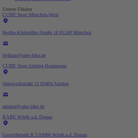
Unsere Filialen
CUBE Store München-West
Bertha-Kipfmüller-Straße 18 81249 München
freiham@rabe-bike.de
CUBE Store Ainring-Hammerau
Sägewerkstraße 11 83404 Ainring
ainring@rabe-bike.de
RABE Wörth a.d. Donau
Gewerbepark B 5 93086 Wörth a.d. Donau