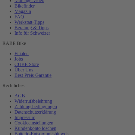
Montage-
Video
Bikefinder
Magazin
FAQ
Werkstatt-
Tipps
Beratung & Tipps
Info für Schweizer
RABE Bike
Filialen
Jobs
CUBE Store
Über Uns
Best-
Preis-Garantie
Rechtliches
AGB
Widerrufsbelehrung
Zahlungsbedingungen
Datenschutzerklärung
Impressum
Cookieeinstellungen
Kundenkonto löschen
Batterie-
Entsorgungshinweis