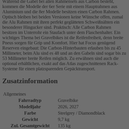
Während die Gabel bei allen Rahmensets aus Carbon besteht,
kommen die Modelle der 6er Serie mit einem Hauptrahmen aus
Aluminium und die 8er Modelle besitzen einen Carbon Rahmen.
Optisch bleiben bei beiden Versionen keine Wünsche offen, zumal
die Alu Rahmen mit ihren perfekt geglätteten Schweißnähten ein
besonderer Hingucker sind. Praktisch: Alle Carbon Rahmen
besitzen im Unterrohr ein Staufach unter dem Flaschenhalter. Ein
wichtiges Thema bei Gravelbikes ist die Reifenfreiheit, denn breite
Pneus sorgen für Grip und Komfort. Hier hat Focus genügend
Reserven eingebaut: Die Carbon-Hinterbauten erlauben bis zu 45
Millimeter, beim Alu sind es 48 und an den Gabeln sind sogar bis zu
53 Millimeter breite Reifen möglich. Zu erwähnen sind auch die
optional erhältlichen, exakt auf das Atlas zugeschnittenen Rack-
Systeme für einen platzsparenden Gepäcktransport.
Zusatzinformation
Allgemeines
Fahrradtyp
Gravelbike
Modelljahr
2026, 2027
Farbe
Steelgrey / Diamondblack
Gewicht
9,7 kg
Zul. Gesamtgewicht
135 kg