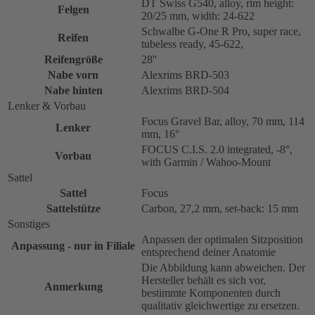
DT Swiss G540, alloy, rim height:
Felgen
20/25 mm, width: 24-622
Schwalbe G-One R Pro, super race,
Reifen
tubeless ready, 45-622,
Reifengröße
28''
Nabe vorn
Alexrims BRD-503
Nabe hinten
Alexrims BRD-504
Lenker & Vorbau
Focus Gravel Bar, alloy, 70 mm, 114
Lenker
mm, 16°
FOCUS C.I.S. 2.0 integrated, -8°,
Vorbau
with Garmin / Wahoo-Mount
Sattel
Sattel
Focus
Sattelstütze
Carbon, 27,2 mm, set-back: 15 mm
Sonstiges
Anpassen der optimalen Sitzposition
Anpassung - nur in Filiale
entsprechend deiner Anatomie
Die Abbildung kann abweichen. Der
Hersteller behält es sich vor,
Anmerkung
bestimmte Komponenten durch
qualitativ gleichwertige zu ersetzen.