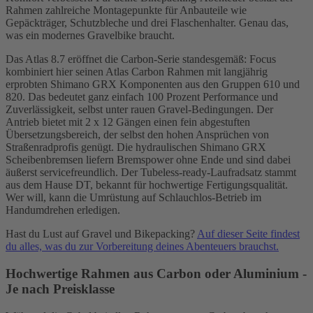
Rahmen zahlreiche Montagepunkte für Anbauteile wie
Gepäckträger, Schutzbleche und drei Flaschenhalter. Genau das,
was ein modernes Gravelbike braucht.
Das Atlas 8.7 eröffnet die Carbon-Serie standesgemäß: Focus
kombiniert hier seinen Atlas Carbon Rahmen mit langjährig
erprobten Shimano GRX Komponenten aus den Gruppen 610 und
820. Das bedeutet ganz einfach 100 Prozent Performance und
Zuverlässigkeit, selbst unter rauen Gravel-Bedingungen. Der
Antrieb bietet mit 2 x 12 Gängen einen fein abgestuften
Übersetzungsbereich, der selbst den hohen Ansprüchen von
Straßenradprofis genügt. Die hydraulischen Shimano GRX
Scheibenbremsen liefern Bremspower ohne Ende und sind dabei
äußerst servicefreundlich. Der Tubeless-ready-Laufradsatz stammt
aus dem Hause DT, bekannt für hochwertige Fertigungsqualität.
Wer will, kann die Umrüstung auf Schlauchlos-Betrieb im
Handumdrehen erledigen.
Hast du Lust auf Gravel und Bikepacking?
Auf dieser Seite findest
du alles, was du zur Vorbereitung deines Abenteuers brauchst.
Hochwertige Rahmen aus Carbon oder Aluminium -
Je nach Preisklasse