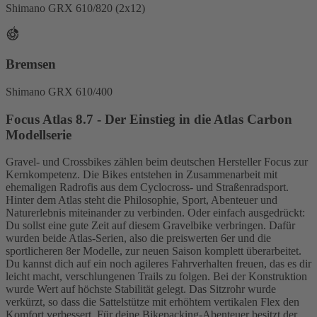
Shimano GRX 610/820 (2x12)
Bremsen
Shimano GRX 610/400
Focus Atlas 8.7 - Der Einstieg in die Atlas Carbon
Modellserie
Gravel- und Crossbikes zählen beim deutschen Hersteller Focus zur
Kernkompetenz. Die Bikes entstehen in Zusammenarbeit mit
ehemaligen Radrofis aus dem Cyclocross- und Straßenradsport.
Hinter dem Atlas steht die Philosophie, Sport, Abenteuer und
Naturerlebnis miteinander zu verbinden. Oder einfach ausgedrückt:
Du sollst eine gute Zeit auf diesem Gravelbike verbringen. Dafür
wurden beide Atlas-Serien, also die preiswerten 6er und die
sportlicheren 8er Modelle, zur neuen Saison komplett überarbeitet.
Du kannst dich auf ein noch agileres Fahrverhalten freuen, das es dir
leicht macht, verschlungenen Trails zu folgen. Bei der Konstruktion
wurde Wert auf höchste Stabilität gelegt. Das Sitzrohr wurde
verkürzt, so dass die Sattelstütze mit erhöhtem vertikalen Flex den
Komfort verbessert. Für deine Bikepacking-Abenteuer besitzt der