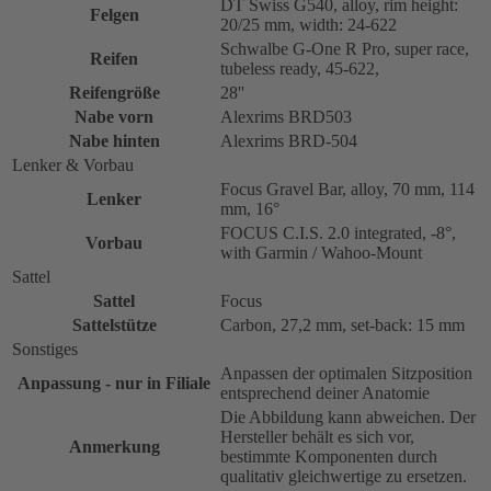
DT Swiss G540, alloy, rim height:
Felgen
20/25 mm, width: 24-622
Schwalbe G-One R Pro, super race,
Reifen
tubeless ready, 45-622,
Reifengröße
28''
Nabe vorn
Alexrims BRD503
Nabe hinten
Alexrims BRD-504
Lenker & Vorbau
Focus Gravel Bar, alloy, 70 mm, 114
Lenker
mm, 16°
FOCUS C.I.S. 2.0 integrated, -8°,
Vorbau
with Garmin / Wahoo-Mount
Sattel
Sattel
Focus
Sattelstütze
Carbon, 27,2 mm, set-back: 15 mm
Sonstiges
Anpassen der optimalen Sitzposition
Anpassung - nur in Filiale
entsprechend deiner Anatomie
Die Abbildung kann abweichen. Der
Hersteller behält es sich vor,
Anmerkung
bestimmte Komponenten durch
qualitativ gleichwertige zu ersetzen.