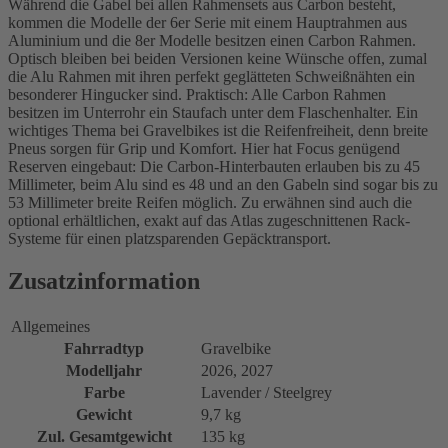
Während die Gabel bei allen Rahmensets aus Carbon besteht,
kommen die Modelle der 6er Serie mit einem Hauptrahmen aus
Aluminium und die 8er Modelle besitzen einen Carbon Rahmen.
Optisch bleiben bei beiden Versionen keine Wünsche offen, zumal
die Alu Rahmen mit ihren perfekt geglätteten Schweißnähten ein
besonderer Hingucker sind. Praktisch: Alle Carbon Rahmen
besitzen im Unterrohr ein Staufach unter dem Flaschenhalter. Ein
wichtiges Thema bei Gravelbikes ist die Reifenfreiheit, denn breite
Pneus sorgen für Grip und Komfort. Hier hat Focus genügend
Reserven eingebaut: Die Carbon-Hinterbauten erlauben bis zu 45
Millimeter, beim Alu sind es 48 und an den Gabeln sind sogar bis zu
53 Millimeter breite Reifen möglich. Zu erwähnen sind auch die
optional erhältlichen, exakt auf das Atlas zugeschnittenen Rack-
Systeme für einen platzsparenden Gepäcktransport.
Zusatzinformation
Allgemeines
Fahrradtyp
Gravelbike
Modelljahr
2026, 2027
Farbe
Lavender / Steelgrey
Gewicht
9,7 kg
Zul. Gesamtgewicht
135 kg