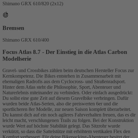
Shimano GRX 610/820 (2x12)
Bremsen
Shimano GRX 610/400
Focus Atlas 8.7 - Der Einstieg in die Atlas Carbon
Modellserie
Gravel- und Crossbikes zählen beim deutschen Hersteller Focus zur
Kernkompetenz. Die Bikes entstehen in Zusammenarbeit mit
ehemaligen Radrofis aus dem Cyclocross- und Straßenradsport.
Hinter dem Atlas steht die Philosophie, Sport, Abenteuer und
Naturerlebnis miteinander zu verbinden. Oder einfach ausgedrückt:
Du sollst eine gute Zeit auf diesem Gravelbike verbringen. Dafür
wurden beide Atlas-Serien, also die preiswerten 6er und die
sportlicheren 8er Modelle, zur neuen Saison komplett überarbeitet.
Du kannst dich auf ein noch agileres Fahrverhalten freuen, das es dir
leicht macht, verschlungenen Trails zu folgen. Bei der Konstruktion
wurde Wert auf höchste Stabilität gelegt. Das Sitzrohr wurde
verkürzt, so dass die Sattelstütze mit erhöhtem vertikalen Flex den
Komfort verbessert. Für deine Bikepacking-Abenteuer besitzt der