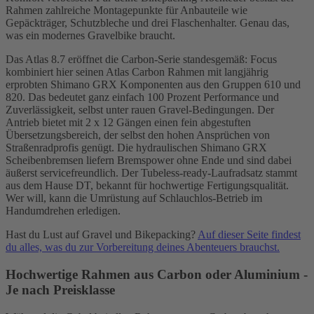
Rahmen zahlreiche Montagepunkte für Anbauteile wie
Gepäckträger, Schutzbleche und drei Flaschenhalter. Genau das,
was ein modernes Gravelbike braucht.
Das Atlas 8.7 eröffnet die Carbon-Serie standesgemäß: Focus
kombiniert hier seinen Atlas Carbon Rahmen mit langjährig
erprobten Shimano GRX Komponenten aus den Gruppen 610 und
820. Das bedeutet ganz einfach 100 Prozent Performance und
Zuverlässigkeit, selbst unter rauen Gravel-Bedingungen. Der
Antrieb bietet mit 2 x 12 Gängen einen fein abgestuften
Übersetzungsbereich, der selbst den hohen Ansprüchen von
Straßenradprofis genügt. Die hydraulischen Shimano GRX
Scheibenbremsen liefern Bremspower ohne Ende und sind dabei
äußerst servicefreundlich. Der Tubeless-ready-Laufradsatz stammt
aus dem Hause DT, bekannt für hochwertige Fertigungsqualität.
Wer will, kann die Umrüstung auf Schlauchlos-Betrieb im
Handumdrehen erledigen.
Hast du Lust auf Gravel und Bikepacking?
Auf dieser Seite findest
du alles, was du zur Vorbereitung deines Abenteuers brauchst.
Hochwertige Rahmen aus Carbon oder Aluminium -
Je nach Preisklasse