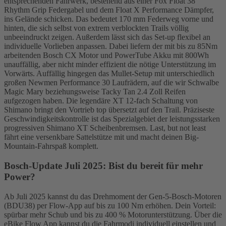
entsprechenden Fahrwerk, bestehend aus einer Fox Float 38
Rhythm Grip Federgabel und dem Float X Performance Dämpfer,
ins Gelände schicken. Das bedeutet 170 mm Federweg vorne und
hinten, die sich selbst von extrem verblockten Trails völlig
unbeeindruckt zeigen. Außerdem lässt sich das Set-up flexibel an
individuelle Vorlieben anpassen. Dabei liefern der mit bis zu 85Nm
arbeitenden Bosch CX Motor und PowerTube Akku mit 800Wh
unauffällig, aber nicht minder effizient die nötige Unterstützung im
Vorwärts. Auffällig hingegen das Mullet-Setup mit unterschiedlich
großen Newmen Performance 30 Laufrädern, auf die wir Schwalbe
Magic Mary beziehungsweise Tacky Tan 2.4 Zoll Reifen
aufgezogen haben. Die legendäre XT 12-fach Schaltung von
Shimano bringt den Vortrieb top übersetzt auf den Trail. Präziseste
Geschwindigkeitskontrolle ist das Spezialgebiet der leistungsstarken
progressiven Shimano XT Scheibenbremsen. Last, but not least
fährt eine versenkbare Sattelstütze mit und macht deinen Big-
Mountain-Fahrspaß komplett.
Bosch-Update Juli 2025: Bist du bereit für mehr
Power?
Ab Juli 2025 kannst du das Drehmoment der Gen-5-Bosch-Motoren
(BDU38) per Flow-App auf bis zu 100 Nm erhöhen. Dein Vorteil:
spürbar mehr Schub und bis zu 400 % Motorunterstützung. Über die
eBike Flow App kannst du die Fahrmodi individuell einstellen und