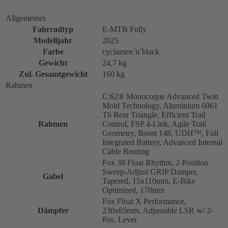
Allgemeines
Fahrradtyp
E-MTB Fully
Modelljahr
2025
Farbe
cyclamen´n´black
Gewicht
24,7 kg
Zul. Gesamtgewicht
160 kg
Rahmen
C:62® Monocoque Advanced Twin
Mold Technology, Aluminium 6061
T6 Rear Triangle, Efficient Trail
Rahmen
Control, FSP 4-Link, Agile Trail
Geometry, Boost 148, UDH™, Full
Integrated Battery, Advanced Internal
Cable Routing
Fox 38 Float Rhythm, 2-Position
Sweep-Adjust GRIP Damper,
Gabel
Tapered, 15x110mm, E-Bike
Optimized, 170mm
Fox Float X Performance,
Dämpfer
230x65mm, Adjustable LSR w/ 2-
Pos. Lever