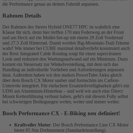
die Performance genau an deinen Fahrstil anpassen.
Rahmen Details
Der Rahmen des Stereo Hybrid ONE77 HPC ist wahrlich eine
Klasse für sich, denn hier treffen 170 mm Federweg an der Front
und am Heck auf ein Mullet-Set-up mit einem 29 Zoll Vorderrad
und 27.5 Zoll Hinterrad. Damit werden Big-Mountain-Trail-Träume
wahr! Wie immer bei CUBE maximal detailverliebt konstruiert auch
der Rest: Integrated Cable Routing sorgt für einen supercleanen
Look und reduziert den Wartungsaufwand auf ein Minimum. Dazu
kommt ein Steuersatz zur Winkelverstellung, mit dem sich das
Handling an individuelle Vorlieben und Anforderungen anpassen
lässt. Außerdem haben wir den starken PowerTube Akku gleich
über dem Bosch CX Motor sauber und formschön ins Carbon-
Unterrohr integriert. Für einfachere Ersatzteilverfügbarkeit gibt's ein
UDH am Aluminium-Hinterbau – und weil wir auch eine Direct
Mount Kettenführung verbaut haben, geht's mit diesem Fully selbst
bei schwierigen Bedingungen weiter, weiter und immer weiter.
Bosch Performance CX - E-Biking neu definiert!
Kraftvoller Motor
: Der Bosch Performance Line CX Motor
bietet 85 Nm Drehmoment (Standardeinstellung).