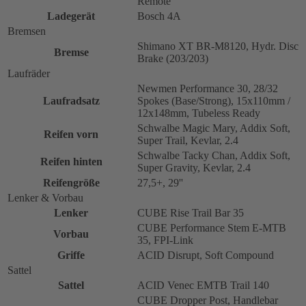
Remote
Ladegerät
Bosch 4A
Bremsen
Shimano XT BR-M8120, Hydr. Disc
Bremse
Brake (203/203)
Laufräder
Newmen Performance 30, 28/32
Laufradsatz
Spokes (Base/Strong), 15x110mm /
12x148mm, Tubeless Ready
Schwalbe Magic Mary, Addix Soft,
Reifen vorn
Super Trail, Kevlar, 2.4
Schwalbe Tacky Chan, Addix Soft,
Reifen hinten
Super Gravity, Kevlar, 2.4
Reifengröße
27,5+, 29''
Lenker & Vorbau
Lenker
CUBE Rise Trail Bar 35
CUBE Performance Stem E-MTB
Vorbau
35, FPI-Link
Griffe
ACID Disrupt, Soft Compound
Sattel
Sattel
ACID Venec EMTB Trail 140
CUBE Dropper Post, Handlebar