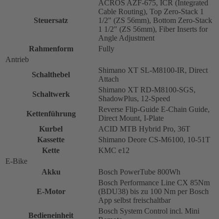
ACROS AZF-675, ICR (Integrated
Cable Routing), Top Zero-Stack 1
Steuersatz
1/2" (ZS 56mm), Bottom Zero-Stack
1 1/2" (ZS 56mm), Fiber Inserts for
Angle Adjustment
Rahmenform
Fully
Antrieb
Shimano XT SL-M8100-IR, Direct
Schalthebel
Attach
Shimano XT RD-M8100-SGS,
Schaltwerk
ShadowPlus, 12-Speed
Reverse Flip-Guide E-Chain Guide,
Kettenführung
Direct Mount, I-Plate
Kurbel
ACID MTB Hybrid Pro, 36T
Kassette
Shimano Deore CS-M6100, 10-51T
Kette
KMC e12
E-Bike
Akku
Bosch PowerTube 800Wh
Bosch Performance Line CX 85Nm
E-Motor
(BDU38) bis zu 100 Nm per Bosch
App selbst freischaltbar
Bosch System Control incl. Mini
Bedieneinheit