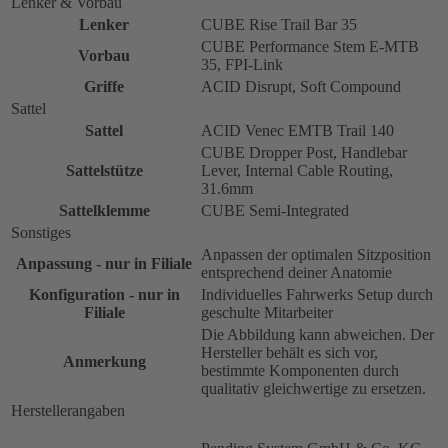
Lenker & Vorbau
Lenker
CUBE Rise Trail Bar 35
CUBE Performance Stem E-MTB
Vorbau
35, FPI-Link
Griffe
ACID Disrupt, Soft Compound
Sattel
Sattel
ACID Venec EMTB Trail 140
CUBE Dropper Post, Handlebar
Sattelstütze
Lever, Internal Cable Routing,
31.6mm
Sattelklemme
CUBE Semi-Integrated
Sonstiges
Anpassen der optimalen Sitzposition
Anpassung - nur in Filiale
entsprechend deiner Anatomie
Konfiguration - nur in
Individuelles Fahrwerks Setup durch
Filiale
geschulte Mitarbeiter
Die Abbildung kann abweichen. Der
Hersteller behält es sich vor,
Anmerkung
bestimmte Komponenten durch
qualitativ gleichwertige zu ersetzen.
Herstellerangaben