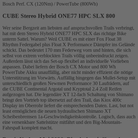
Bosch Perf. CX (120Nm) / PowerTube (800Wh)
CUBE Stereo Hybrid ONE77 HPC SLX 800
Wer seine Bergzeit am liebsten auf anspruchsvollen Trails verbringt,
hat mit dem Stereo Hybrid ONE77 HPC SLX das richtige Bike
unterm Sattel. Warum? Weil CUBE es mit einer Fox Float 38
Rhythm Federgabel plus Float X Performance Dämpfer ins Gelände
schickt. Das bedeutet 170 mm Federweg vorn und hinten, die sich
selbst von extrem verblockten Trails völlig unbeeindruckt zeigen.
Außerdem lässt sich das Set-up flexibel an individuelle Vorlieben
anpassen. Dabei liefern der Bosch CX Motor und 800 Wh
PowerTube Akku unauffällig, aber nicht minder effizient die nötige
Unterstützung im Vorwärts. Auffällig hingegen das Mullet-Setup mit
unterschiedlich großen Newmen Performance 30 Laufrädern, auf
die CUBE Continental Argotal und Kryptotal 2.4 Zoll Reifen
aufgezogen hat. Die legendäre XT 12-fach Schaltung von Shimano
bringt den Vortrieb top übersetzt auf den Trail, das Kiox 400c
Display im Oberrohr liefert die entsprechenden Daten. Last, but not
least ermöglichen die neuen hydraulischen Shimano XT
Scheibenbremsen 1a-Geschwindigkeitskontrolle. Logisch, dass auch
eine versenkbare Sattelstütze mitfährt und den Big-Mountain-
Fahrspaß komplett macht.