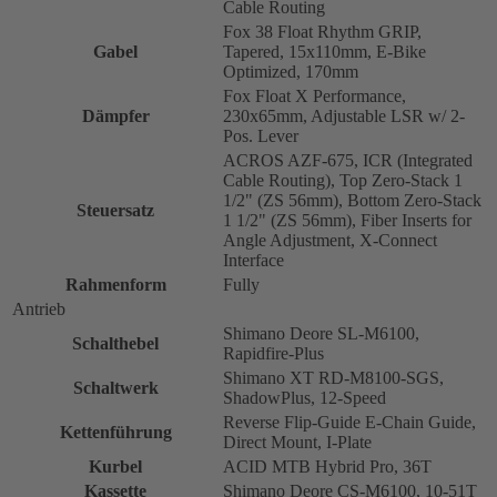
Cable Routing
Fox 38 Float Rhythm GRIP,
Gabel
Tapered, 15x110mm, E-Bike
Optimized, 170mm
Fox Float X Performance,
Dämpfer
230x65mm, Adjustable LSR w/ 2-
Pos. Lever
ACROS AZF-675, ICR (Integrated
Cable Routing), Top Zero-Stack 1
1/2" (ZS 56mm), Bottom Zero-Stack
Steuersatz
1 1/2" (ZS 56mm), Fiber Inserts for
Angle Adjustment, X-Connect
Interface
Rahmenform
Fully
Antrieb
Shimano Deore SL-M6100,
Schalthebel
Rapidfire-Plus
Shimano XT RD-M8100-SGS,
Schaltwerk
ShadowPlus, 12-Speed
Reverse Flip-Guide E-Chain Guide,
Kettenführung
Direct Mount, I-Plate
Kurbel
ACID MTB Hybrid Pro, 36T
Kassette
Shimano Deore CS-M6100, 10-51T