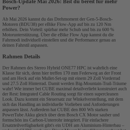
Bosch-Update Mai 2026: Bist du bereit für mehr
Power?
Ab Mai 2026 kannst du das Drehmoment der Gen-5-Bosch-
Motoren (BDU38) per eBike Flow-App auf bis zu 120 Nm
erhöhen. Dein Vorteil: spürbar mehr Schub und bis zu 600 %
Motorunterstützung. Über die eBike Flow App kannst du die
Fahrmodi individuell einstellen und die Performance genau an
deinen Fahrstil anpassen.
Rahmen Details
Der Rahmen des Stereo Hybrid ONE77 HPC ist wahrlich eine
Klasse für sich, denn hier treffen 170 mm Federweg an der Front
und am Heck auf ein Mullet-Set-up mit einem 29 Zoll Vorderrad
und 27.5 Zoll Hinterrad. Damit werden Big-Mountain-Trail-Träume
wahr! Wie immer bei CUBE maximal detailverliebt konstruiert auch
der Rest: Integrated Cable Routing sorgt für einen supercleanen
Look. Dazu kommt ein Steuersatz zur Winkelverstellung, mit dem
sich das Handling an individuelle Vorlieben und Anforderungen
anpassen lässt. Außerdem hat CUBE den 800 Wh starken
PowerTube Akku gleich über dem Bosch CX Motor sauber und
formschön ins Carbon-Unterrohr integriert. Für einfachere
Ersatzteilverfügbarkeit gibt's ein UDH am Aluminium-Hinterbau –