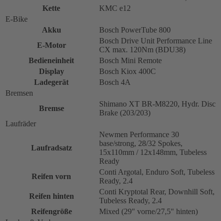
Kette
KMC e12
E-Bike
Akku
Bosch PowerTube 800
Bosch Drive Unit Performance Line
E-Motor
CX max. 120Nm (BDU38)
Bedieneinheit
Bosch Mini Remote
Display
Bosch Kiox 400C
Ladegerät
Bosch 4A
Bremsen
Shimano XT BR-M8220, Hydr. Disc
Bremse
Brake (203/203)
Laufräder
Newmen Performance 30
base/strong, 28/32 Spokes,
Laufradsatz
15x110mm / 12x148mm, Tubeless
Ready
Conti Argotal, Enduro Soft, Tubeless
Reifen vorn
Ready, 2.4
Conti Kryptotal Rear, Downhill Soft,
Reifen hinten
Tubeless Ready, 2.4
Reifengröße
Mixed (29" vorne/27,5" hinten)