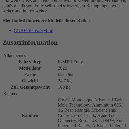
und weil CUBE auch eine Direct Mount Kettenführung verbaut hat,
geht's mit diesem Fully selbst bei schwierigen Bedingungen weiter,
weiter und immer weiter.
Hier findest du weitere Modelle dieser Reihe:
CUBE Stereo Hybrid
Zusatzinformation
Allgemeines
Fahrradtyp
E-MTB Fully
Modelljahr
2026
Farbe
blackline
Gewicht
24,7 kg
Zul. Gesamtgewicht
160 kg
Rahmen
C:62® Monocoque Advanced Twin
Mold Technology, Aluminium 6061
T6 Rear Triangle, Efficient Trail
Rahmen
Control, FSP 4-Link, Agile Trail
Geometry, Boost 148, UDH™, Full
Integrated Battery, Advanced Internal