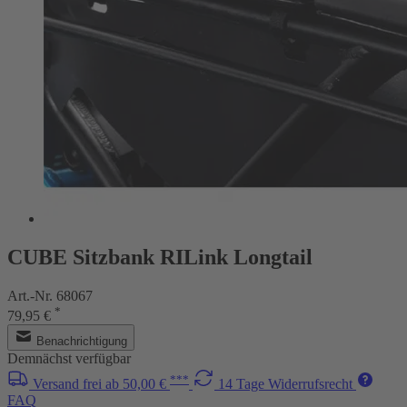
CUBE Sitzbank RILink Longtail
Art.-Nr. 68067
*
79,95 €
Benachrichtigung
Demnächst verfügbar
***
Versand frei ab 50,00 €
14 Tage Widerrufsrecht
FAQ