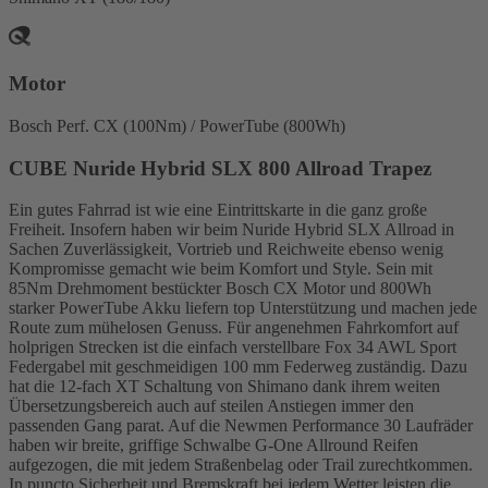
Motor
Bosch Perf. CX (100Nm) / PowerTube (800Wh)
CUBE Nuride Hybrid SLX 800 Allroad Trapez
Ein gutes Fahrrad ist wie eine Eintrittskarte in die ganz große
Freiheit. Insofern haben wir beim Nuride Hybrid SLX Allroad in
Sachen Zuverlässigkeit, Vortrieb und Reichweite ebenso wenig
Kompromisse gemacht wie beim Komfort und Style. Sein mit
85Nm Drehmoment bestückter Bosch CX Motor und 800Wh
starker PowerTube Akku liefern top Unterstützung und machen jede
Route zum mühelosen Genuss. Für angenehmen Fahrkomfort auf
holprigen Strecken ist die einfach verstellbare Fox 34 AWL Sport
Federgabel mit geschmeidigen 100 mm Federweg zuständig. Dazu
hat die 12-fach XT Schaltung von Shimano dank ihrem weiten
Übersetzungsbereich auch auf steilen Anstiegen immer den
passenden Gang parat. Auf die Newmen Performance 30 Laufräder
haben wir breite, griffige Schwalbe G-One Allround Reifen
aufgezogen, die mit jedem Straßenbelag oder Trail zurechtkommen.
In puncto Sicherheit und Bremskraft bei jedem Wetter leisten die