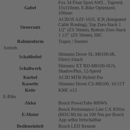
Fox 34 Float Sport AWL , Tapered,
Gabel
15x110mm, E-Bike Optimized,
100mm
ACROS AZF-1035, ICR (Integrated
Cable Routing), Top Zero-Stack 1
Steuersatz
1/2" (ZS 56mm), Bottom Zero-Stack
1 1/2" (ZS 56mm), HIC
Rahmenform
Trapez / Damen
Antrieb
Shimano Deore SL-M6100-IR,
Schalthebel
Direct Attach
Shimano XT RD-M8100-SGS,
Schaltwerk
ShadowPlus, 12-Speed
Kurbel
ACID MTB Hybrid Pro
Kassette
Shimano Deore CS-M6100, 10-51T
Kette
KMC e12
E-Bike
Akku
Bosch PowerTube 800Wh
Bosch Performance Line CX 85Nm
E-Motor
(BDU38) bis zu 100 Nm per Bosch
App selbst freischaltbar
Bedieneinheit
Bosch LED Remote