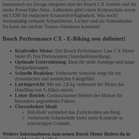
harmonisch ins Design integriert sind der Bosch CX Antrieb und der
starke PowerTube Akku. Außerdem gibt's einen Kettenschutz sowie
ein UDH für einfachere Ersatzteilverfügbarkeit. Was noch?
Serienmäßig verbaute Schutzbleche, Lichter und ein Seitenständer.
Da kann das nächste Touren-Abenteuer kommen!
Bosch Performance CX - E-Biking neu definiert!
Kraftvoller Motor
: Der Bosch Performance Line CX Motor
bietet 85 Nm Drehmoment (Standardeinstellung).
Optimale Unterstützung
: Ideal für steile Anstiege und lange
Bergaufpassagen.
Schnelle Reaktion
: Verbesserte Sensorik sorgt für ein
dynamisches und natürliches Fahrgefühl.
Leichtgewicht
: Mit nur 2,8 kg verbessert der Motor das
Handling von E-Bikes enorm.
Leiser Betrieb
: Geräuscharmer Betrieb des Motors für
besonders angenehmes Fahren.
Überarbeitete Modi
:
Hill-Hold verhindert das Zurückrollen am Berg.
Verbesserte Schiebehilfe bietet mehr Kontrolle in
schwierigem Gelände.
Weitere Informationen zum neuen Bosch Motor findest du in