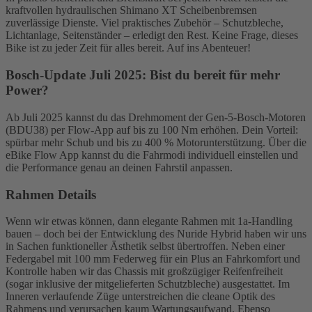
kraftvollen hydraulischen Shimano XT Scheibenbremsen
zuverlässige Dienste. Viel praktisches Zubehör – Schutzbleche,
Lichtanlage, Seitenständer – erledigt den Rest. Keine Frage, dieses
Bike ist zu jeder Zeit für alles bereit. Auf ins Abenteuer!
Bosch-Update Juli 2025: Bist du bereit für mehr
Power?
Ab Juli 2025 kannst du das Drehmoment der Gen-5-Bosch-Motoren
(BDU38) per Flow-App auf bis zu 100 Nm erhöhen. Dein Vorteil:
spürbar mehr Schub und bis zu 400 % Motorunterstützung. Über die
eBike Flow App kannst du die Fahrmodi individuell einstellen und
die Performance genau an deinen Fahrstil anpassen.
Rahmen Details
Wenn wir etwas können, dann elegante Rahmen mit 1a-Handling
bauen – doch bei der Entwicklung des Nuride Hybrid haben wir uns
in Sachen funktioneller Ästhetik selbst übertroffen. Neben einer
Federgabel mit 100 mm Federweg für ein Plus an Fahrkomfort und
Kontrolle haben wir das Chassis mit großzügiger Reifenfreiheit
(sogar inklusive der mitgelieferten Schutzbleche) ausgestattet. Im
Inneren verlaufende Züge unterstreichen die cleane Optik des
Rahmens und verursachen kaum Wartungsaufwand. Ebenso