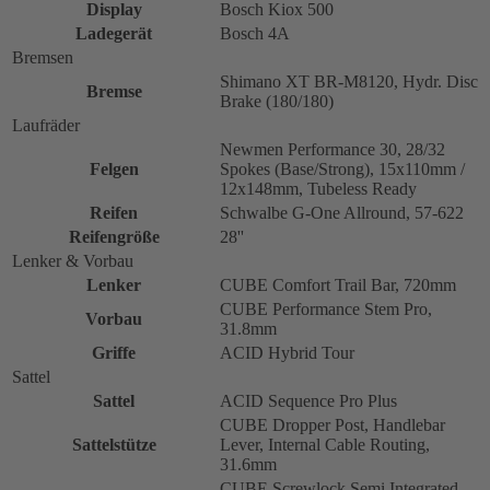
Display
Bosch Kiox 500
Ladegerät
Bosch 4A
Bremsen
Shimano XT BR-M8120, Hydr. Disc
Bremse
Brake (180/180)
Laufräder
Newmen Performance 30, 28/32
Felgen
Spokes (Base/Strong), 15x110mm /
12x148mm, Tubeless Ready
Reifen
Schwalbe G-One Allround, 57-622
Reifengröße
28''
Lenker & Vorbau
Lenker
CUBE Comfort Trail Bar, 720mm
CUBE Performance Stem Pro,
Vorbau
31.8mm
Griffe
ACID Hybrid Tour
Sattel
Sattel
ACID Sequence Pro Plus
CUBE Dropper Post, Handlebar
Sattelstütze
Lever, Internal Cable Routing,
31.6mm
CUBE Screwlock Semi Integrated