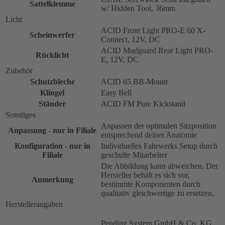
Sattelklemme
w/ Hidden Tool, 36mm
Licht
ACID Front Light PRO-E 60 X-
Scheinwerfer
Connect, 12V, DC
ACID Mudguard Rear Light PRO-
Rücklicht
E, 12V, DC
Zubehör
Schutzbleche
ACID 65 BB-Mount
Klingel
Easy Bell
Ständer
ACID FM Pure Kickstand
Sonstiges
Anpassen der optimalen Sitzposition
Anpassung - nur in Filiale
entsprechend deiner Anatomie
Konfiguration - nur in
Individuelles Fahrwerks Setup durch
Filiale
geschulte Mitarbeiter
Die Abbildung kann abweichen. Der
Hersteller behält es sich vor,
Anmerkung
bestimmte Komponenten durch
qualitativ gleichwertige zu ersetzen.
Herstellerangaben
Pending System GmbH & Co. KG