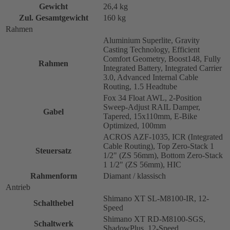
Gewicht
26,4 kg
Zul. Gesamtgewicht
160 kg
Rahmen
Aluminium Superlite, Gravity
Casting Technology, Efficient
Comfort Geometry, Boost148, Fully
Rahmen
Integrated Battery, Integrated Carrier
3.0, Advanced Internal Cable
Routing, 1.5 Headtube
Fox 34 Float AWL, 2-Position
Sweep-Adjust RAIL Damper,
Gabel
Tapered, 15x110mm, E-Bike
Optimized, 100mm
ACROS AZF-1035, ICR (Integrated
Cable Routing), Top Zero-Stack 1
Steuersatz
1/2" (ZS 56mm), Bottom Zero-Stack
1 1/2" (ZS 56mm), HIC
Rahmenform
Diamant / klassisch
Antrieb
Shimano XT SL-M8100-IR, 12-
Schalthebel
Speed
Shimano XT RD-M8100-SGS,
Schaltwerk
ShadowPlus, 12-Speed