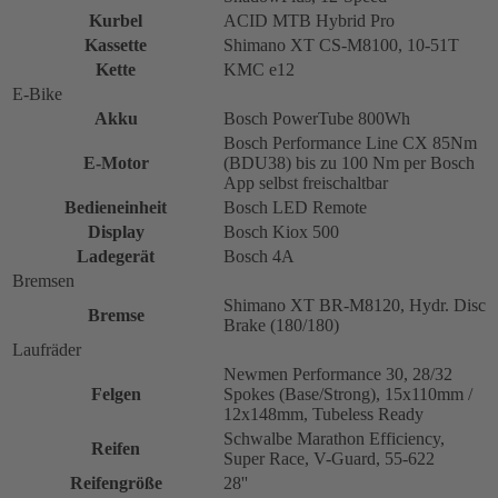
Kurbel
ACID MTB Hybrid Pro
Kassette
Shimano XT CS-M8100, 10-51T
Kette
KMC e12
E-Bike
Akku
Bosch PowerTube 800Wh
Bosch Performance Line CX 85Nm
E-Motor
(BDU38) bis zu 100 Nm per Bosch
App selbst freischaltbar
Bedieneinheit
Bosch LED Remote
Display
Bosch Kiox 500
Ladegerät
Bosch 4A
Bremsen
Shimano XT BR-M8120, Hydr. Disc
Bremse
Brake (180/180)
Laufräder
Newmen Performance 30, 28/32
Felgen
Spokes (Base/Strong), 15x110mm /
12x148mm, Tubeless Ready
Schwalbe Marathon Efficiency,
Reifen
Super Race, V-Guard, 55-622
Reifengröße
28''