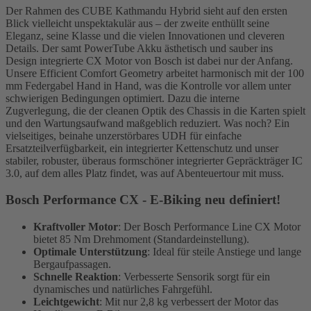
Der Rahmen des CUBE Kathmandu Hybrid sieht auf den ersten
Blick vielleicht unspektakulär aus – der zweite enthüllt seine
Eleganz, seine Klasse und die vielen Innovationen und cleveren
Details. Der samt PowerTube Akku ästhetisch und sauber ins
Design integrierte CX Motor von Bosch ist dabei nur der Anfang.
Unsere Efficient Comfort Geometry arbeitet harmonisch mit der 100
mm Federgabel Hand in Hand, was die Kontrolle vor allem unter
schwierigen Bedingungen optimiert. Dazu die interne
Zugverlegung, die der cleanen Optik des Chassis in die Karten spielt
und den Wartungsaufwand maßgeblich reduziert. Was noch? Ein
vielseitiges, beinahe unzerstörbares UDH für einfache
Ersatzteilverfügbarkeit, ein integrierter Kettenschutz und unser
stabiler, robuster, überaus formschöner integrierter Gepräckträger IC
3.0, auf dem alles Platz findet, was auf Abenteuertour mit muss.
Bosch Performance CX - E-Biking neu definiert!
Kraftvoller Motor
: Der Bosch Performance Line CX Motor
bietet 85 Nm Drehmoment (Standardeinstellung).
Optimale Unterstützung
: Ideal für steile Anstiege und lange
Bergaufpassagen.
Schnelle Reaktion
: Verbesserte Sensorik sorgt für ein
dynamisches und natürliches Fahrgefühl.
Leichtgewicht
: Mit nur 2,8 kg verbessert der Motor das