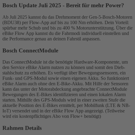
Bosch Update Juli 2025 - Bereit für mehr Power?
Ab Juli 2025 kannst du das Drehmoment der Gen-5-Bosch-Motoren
(BDU38) per Flow-App auf bis zu 100 Nm erhöhen. Dein Vorteil:
spürbar mehr Schub und bis zu 400 % Motorunterstützung. Über die
eBike Flow App kannst du die Fahrmodi individuell einstellen und
die Performance genau an deinen Fahrstil anpassen.
Bosch ConnectModule
Das ConnectModule ist die benötigte Hardware-Komponente, um
den Service eBike Alarm nutzen zu können und somit den Dieb­
stahl­schutz zu erhöhen. Es verfügt über Bewegungssensoren, ein
Funk- und GPS-Modul sowie einen eigenen Akku. So funktioniert
eBike Alarm auch ohne den E-Bike-Akku. Mit Hilfe der Sensoren
kann das unter der Motorabdeckung angebrachte ConnectModule
Bewegungen des E-Bikes identifizieren und einen lokalen Alarm
starten. Mithilfe des GPS-Moduls wird in einer zweiten Stufe die
aktuelle Position des E-Bikes ermittelt, per Mobilfunk (LTE & NB-
IoT) versendet und in der eBike Flow App angezeigt. (Teilweise
wird ein kostenpflichtiges Abo von Flow+ benötigt)
Rahmen Details