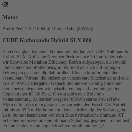
Motor
Bosch Perf. CX (100Nm) / PowerTube (800Wh)
CUBE Kathmandu Hybrid SLX 800
Zuverlässigkeit hat einen Namen und der lautet: CUBE Kathmandu
Hybrid SLX. Auf seine Newmen Performance 30 Laufräder haben
wir Schwalbe Marathon Efficiency Reifen aufgezogen, die sowohl
über schlechten Straßenbelag in der Stadt als auch auf ruppigen
Feldwegen geschmeidig dahinrollen. Ebenso komfortabel: der
verstellbare Vorbau, die vielseitige versenkbare Sattelstütze und eine
Fox 34 AWL Federgabel. Gepäck und andere Ladung findet auf
dem ebenso eleganten wie belastbaren, anpassbaren integrierten
Gepäckträger IC 3.0 Platz. On top gibt's eine Zubehör-
Vollausstattung. Außerdem sorgt der 800Wh starke PowerTube
Akku dafür, dass dem geräuscharm arbeitenden Bosch CX Antrieb
mit bis zu 85 Nm Drehmoment niemals frühzeitig der Saft ausgeht.
Last, but not least haben wir dem Bike hydraulische Shimano XT
Scheibenbremsen und eine Shimano Schaltung gegeben – damit bist
du immer sicher und zugleich schwungvoll unterwegs!