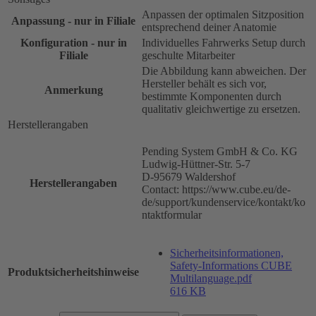
Anpassen der optimalen Sitzposition
Anpassung - nur in Filiale
entsprechend deiner Anatomie
Konfiguration - nur in
Individuelles Fahrwerks Setup durch
Filiale
geschulte Mitarbeiter
Die Abbildung kann abweichen. Der
Hersteller behält es sich vor,
Anmerkung
bestimmte Komponenten durch
qualitativ gleichwertige zu ersetzen.
Herstellerangaben
Pending System GmbH & Co. KG
Ludwig-Hüttner-Str. 5-7
D-95679 Waldershof
Herstellerangaben
Contact: https://www.cube.eu/de-
de/support/kundenservice/kontakt/ko
ntaktformular
Sicherheitsinformationen,
Safety-Informations CUBE
Produktsicherheitshinweise
Multilanguage.pdf
616 KB