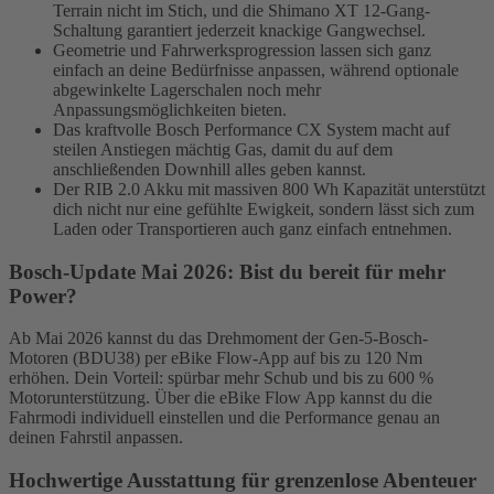
Terrain nicht im Stich, und die Shimano XT 12-Gang-
Schaltung garantiert jederzeit knackige Gangwechsel.
Geometrie und Fahrwerksprogression lassen sich ganz
einfach an deine Bedürfnisse anpassen, während optionale
abgewinkelte Lagerschalen noch mehr
Anpassungsmöglichkeiten bieten.
Das kraftvolle Bosch Performance CX System macht auf
steilen Anstiegen mächtig Gas, damit du auf dem
anschließenden Downhill alles geben kannst.
Der RIB 2.0 Akku mit massiven 800 Wh Kapazität unterstützt
dich nicht nur eine gefühlte Ewigkeit, sondern lässt sich zum
Laden oder Transportieren auch ganz einfach entnehmen.
Bosch-Update Mai 2026: Bist du bereit für mehr
Power?
Ab Mai 2026 kannst du das Drehmoment der Gen-5-Bosch-
Motoren (BDU38) per eBike Flow-App auf bis zu 120 Nm
erhöhen. Dein Vorteil: spürbar mehr Schub und bis zu 600 %
Motorunterstützung. Über die eBike Flow App kannst du die
Fahrmodi individuell einstellen und die Performance genau an
deinen Fahrstil anpassen.
Hochwertige Ausstattung für grenzenlose Abenteuer