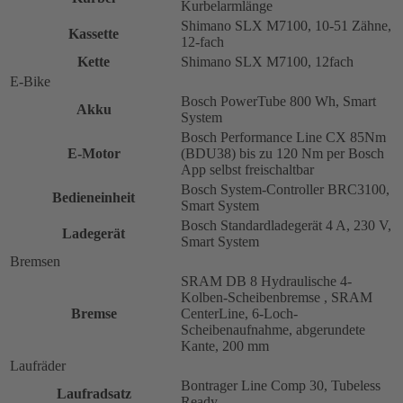
Kurbelarmlänge
Shimano SLX M7100, 10-51 Zähne,
Kassette
12-fach
Kette
Shimano SLX M7100, 12fach
E-Bike
Bosch PowerTube 800 Wh, Smart
Akku
System
Bosch Performance Line CX 85Nm
E-Motor
(BDU38) bis zu 120 Nm per Bosch
App selbst freischaltbar
Bosch System-Controller BRC3100,
Bedieneinheit
Smart System
Bosch Standardladegerät 4 A, 230 V,
Ladegerät
Smart System
Bremsen
SRAM DB 8 Hydraulische 4-
Kolben-Scheibenbremse , SRAM
Bremse
CenterLine, 6-Loch-
Scheibenaufnahme, abgerundete
Kante, 200 mm
Laufräder
Bontrager Line Comp 30, Tubeless
Laufradsatz
Ready