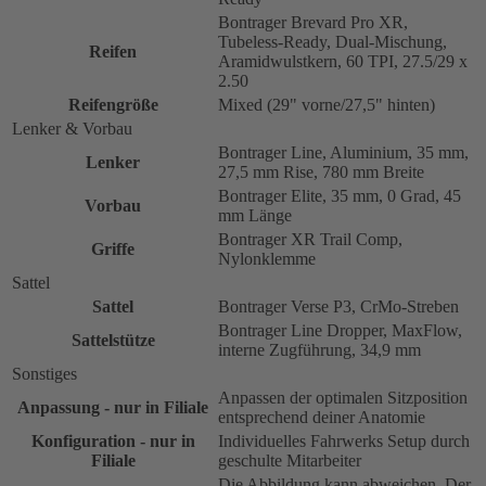
Bontrager Brevard Pro XR,
Tubeless-Ready, Dual-Mischung,
Reifen
Aramidwulstkern, 60 TPI, 27.5/29 x
2.50
Reifengröße
Mixed (29" vorne/27,5" hinten)
Lenker & Vorbau
Bontrager Line, Aluminium, 35 mm,
Lenker
27,5 mm Rise, 780 mm Breite
Bontrager Elite, 35 mm, 0 Grad, 45
Vorbau
mm Länge
Bontrager XR Trail Comp,
Griffe
Nylonklemme
Sattel
Sattel
Bontrager Verse P3, CrMo-Streben
Bontrager Line Dropper, MaxFlow,
Sattelstütze
interne Zugführung, 34,9 mm
Sonstiges
Anpassen der optimalen Sitzposition
Anpassung - nur in Filiale
entsprechend deiner Anatomie
Konfiguration - nur in
Individuelles Fahrwerks Setup durch
Filiale
geschulte Mitarbeiter
Die Abbildung kann abweichen. Der