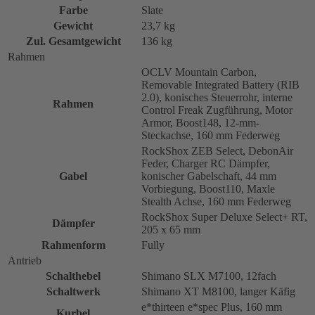
Farbe
Slate
Gewicht
23,7 kg
Zul. Gesamtgewicht
136 kg
Rahmen
OCLV Mountain Carbon,
Removable Integrated Battery (RIB
2.0), konisches Steuerrohr, interne
Rahmen
Control Freak Zugführung, Motor
Armor, Boost148, 12-mm-
Steckachse, 160 mm Federweg
RockShox ZEB Select, DebonAir
Feder, Charger RC Dämpfer,
Gabel
konischer Gabelschaft, 44 mm
Vorbiegung, Boost110, Maxle
Stealth Achse, 160 mm Federweg
RockShox Super Deluxe Select+ RT,
Dämpfer
205 x 65 mm
Rahmenform
Fully
Antrieb
Schalthebel
Shimano SLX M7100, 12fach
Schaltwerk
Shimano XT M8100, langer Käfig
e*thirteen e*spec Plus, 160 mm
Kurbel