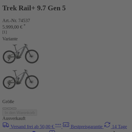
Trek Rail+ 9.7 Gen 5
Art.-Nr. 74537
*
5.999,00 €
[1]
Variante
Größe
In den Warenkorb
Ausverkauft
***
Versand frei ab 50,00 €
Bestpreisgarantie
14 Tage