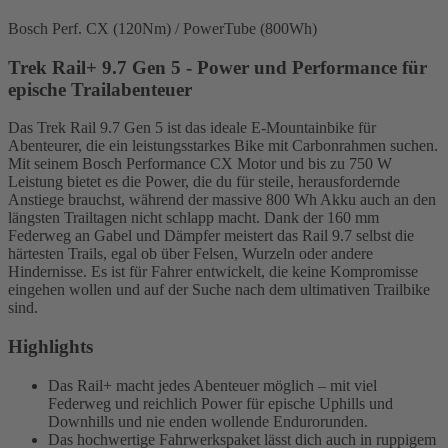
Bosch Perf. CX (120Nm) / PowerTube (800Wh)
Trek Rail+ 9.7 Gen 5 - Power und Performance für
epische Trailabenteuer
Das Trek Rail 9.7 Gen 5 ist das ideale E-Mountainbike für
Abenteurer, die ein leistungsstarkes Bike mit Carbonrahmen suchen.
Mit seinem Bosch Performance CX Motor und bis zu 750 W
Leistung bietet es die Power, die du für steile, herausfordernde
Anstiege brauchst, während der massive 800 Wh Akku auch an den
längsten Trailtagen nicht schlapp macht. Dank der 160 mm
Federweg an Gabel und Dämpfer meistert das Rail 9.7 selbst die
härtesten Trails, egal ob über Felsen, Wurzeln oder andere
Hindernisse. Es ist für Fahrer entwickelt, die keine Kompromisse
eingehen wollen und auf der Suche nach dem ultimativen Trailbike
sind.
Highlights
Das Rail+ macht jedes Abenteuer möglich – mit viel
Federweg und reichlich Power für epische Uphills und
Downhills und nie enden wollende Endurorunden.
Das hochwertige Fahrwerkspaket lässt dich auch in ruppigem