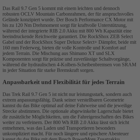
Das Rail 9.7 Gen 5 kommt mit einem leichten und dennoch
robusten OCLV Mountain Carbonrahmen, der für anspruchsvolles
Gelände konzipiert wurde. Der Bosch Performance CX Motor mit
bis zu 120 Nm Drehmoment sorgt für kraftvolle Unterstützung,
während der integrierte RIB 2.0 Akku mit 800 Wh Kapazität eine
beeindruckende Reichweite garantiert. Die RockShox ZEB Select
Gabel und der RockShox Super Deluxe Select+ Dämpfer, beide mit
160 mm Federweg, bieten dir volle Kontrolle und Komfort auf
jedem Terrain. Die Mischung aus Shimano XT und SLX
Komponenten sorgt für präzise und zuverlässige Schaltvorgänge,
während die hydraulischen 4-Kolben-Scheibenbremsen von SRAM
in jeder Situation für starke Bremskraft sorgen.
Anpassbarkeit und Flexibilität für jedes Terrain
Das Trek Rail 9.7 Gen 5 ist nicht nur leistungsstark, sondern auch
extrem anpassungsfähig. Dank seiner verstellbaren Geometrie
kannst du das Bike optimal auf deine Fahrweise und die jeweilige
Strecke abstimmen. Die optionale abgewinkelte Lagerschale bietet
dir zusätzliche Möglichkeiten, um die Fahreigenschaften des Bikes
weiter zu verfeinern. Der 800 Wh RIB 2.0 Akku lässt sich leicht
entnehmen, was das Laden und Transportieren besonders
unkompliziert macht. Für noch längere und epischere Abenteuer
kannst du das Bike mit dem Bosch PowerMore Zusatzakku