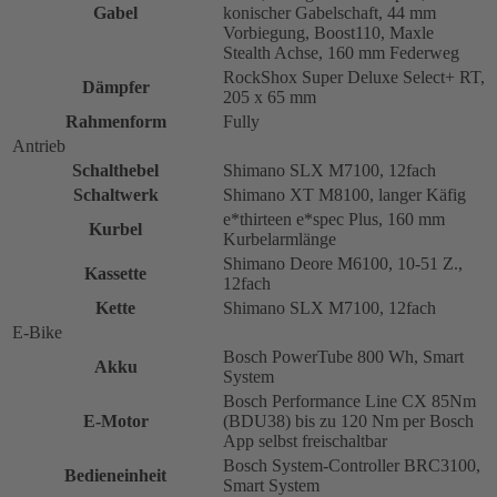
Gabel
konischer Gabelschaft, 44 mm
Vorbiegung, Boost110, Maxle
Stealth Achse, 160 mm Federweg
RockShox Super Deluxe Select+ RT,
Dämpfer
205 x 65 mm
Rahmenform
Fully
Antrieb
Schalthebel
Shimano SLX M7100, 12fach
Schaltwerk
Shimano XT M8100, langer Käfig
e*thirteen e*spec Plus, 160 mm
Kurbel
Kurbelarmlänge
Shimano Deore M6100, 10-51 Z.,
Kassette
12fach
Kette
Shimano SLX M7100, 12fach
E-Bike
Bosch PowerTube 800 Wh, Smart
Akku
System
Bosch Performance Line CX 85Nm
E-Motor
(BDU38) bis zu 120 Nm per Bosch
App selbst freischaltbar
Bosch System-Controller BRC3100,
Bedieneinheit
Smart System