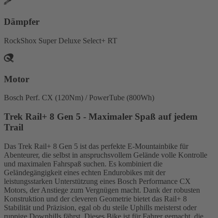
Dämpfer
RockShox Super Deluxe Select+ RT
Motor
Bosch Perf. CX (120Nm) / PowerTube (800Wh)
Trek Rail+ 8 Gen 5 - Maximaler Spaß auf jedem
Trail
Das Trek Rail+ 8 Gen 5 ist das perfekte E-Mountainbike für
Abenteurer, die selbst in anspruchsvollem Gelände volle Kontrolle
und maximalen Fahrspaß suchen. Es kombiniert die
Geländegängigkeit eines echten Endurobikes mit der
leistungsstarken Unterstützung eines Bosch Performance CX
Motors, der Anstiege zum Vergnügen macht. Dank der robusten
Konstruktion und der cleveren Geometrie bietet das Rail+ 8
Stabilität und Präzision, egal ob du steile Uphills meisterst oder
ruppige Downhills fährst. Dieses Bike ist für Fahrer gemacht, die