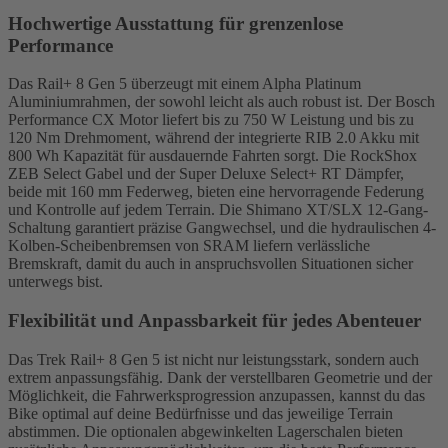
Hochwertige Ausstattung für grenzenlose
Performance
Das Rail+ 8 Gen 5 überzeugt mit einem Alpha Platinum
Aluminiumrahmen, der sowohl leicht als auch robust ist. Der Bosch
Performance CX Motor liefert bis zu 750 W Leistung und bis zu
120 Nm Drehmoment, während der integrierte RIB 2.0 Akku mit
800 Wh Kapazität für ausdauernde Fahrten sorgt. Die RockShox
ZEB Select Gabel und der Super Deluxe Select+ RT Dämpfer,
beide mit 160 mm Federweg, bieten eine hervorragende Federung
und Kontrolle auf jedem Terrain. Die Shimano XT/SLX 12-Gang-
Schaltung garantiert präzise Gangwechsel, und die hydraulischen 4-
Kolben-Scheibenbremsen von SRAM liefern verlässliche
Bremskraft, damit du auch in anspruchsvollen Situationen sicher
unterwegs bist.
Flexibilität und Anpassbarkeit für jedes Abenteuer
Das Trek Rail+ 8 Gen 5 ist nicht nur leistungsstark, sondern auch
extrem anpassungsfähig. Dank der verstellbaren Geometrie und der
Möglichkeit, die Fahrwerksprogression anzupassen, kannst du das
Bike optimal auf deine Bedürfnisse und das jeweilige Terrain
abstimmen. Die optionalen abgewinkelten Lagerschalen bieten