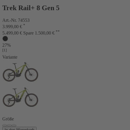
Trek Rail+ 8 Gen 5
Art.-Nr. 74553
*
3.999,00 €
**
5.499,00 €
Spare 1.500,00 €
27%
[1]
Variante
Größe
In den Warenkorb