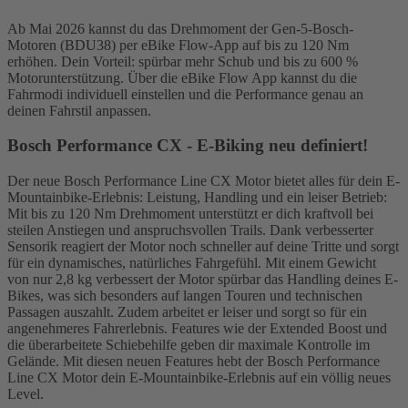
Ab Mai 2026 kannst du das Drehmoment der Gen-5-Bosch-
Motoren (BDU38) per eBike Flow-App auf bis zu 120 Nm
erhöhen. Dein Vorteil: spürbar mehr Schub und bis zu 600 %
Motorunterstützung. Über die eBike Flow App kannst du die
Fahrmodi individuell einstellen und die Performance genau an
deinen Fahrstil anpassen.
Bosch Performance CX - E-Biking neu definiert!
Der neue Bosch Performance Line CX Motor bietet alles für dein E-
Mountainbike-Erlebnis: Leistung, Handling und ein leiser Betrieb:
Mit bis zu 120 Nm Drehmoment unterstützt er dich kraftvoll bei
steilen Anstiegen und anspruchsvollen Trails. Dank verbesserter
Sensorik reagiert der Motor noch schneller auf deine Tritte und sorgt
für ein dynamisches, natürliches Fahrgefühl. Mit einem Gewicht
von nur 2,8 kg verbessert der Motor spürbar das Handling deines E-
Bikes, was sich besonders auf langen Touren und technischen
Passagen auszahlt. Zudem arbeitet er leiser und sorgt so für ein
angenehmeres Fahrerlebnis. Features wie der Extended Boost und
die überarbeitete Schiebehilfe geben dir maximale Kontrolle im
Gelände. Mit diesen neuen Features hebt der Bosch Performance
Line CX Motor dein E-Mountainbike-Erlebnis auf ein völlig neues
Level.