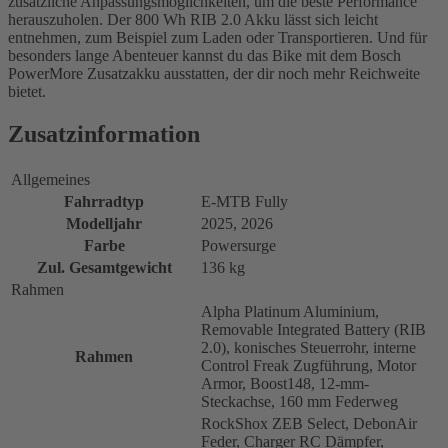
zusätzliche Anpassungsmöglichkeiten, um die beste Performance
herauszuholen. Der 800 Wh RIB 2.0 Akku lässt sich leicht
entnehmen, zum Beispiel zum Laden oder Transportieren. Und für
besonders lange Abenteuer kannst du das Bike mit dem Bosch
PowerMore Zusatzakku ausstatten, der dir noch mehr Reichweite
bietet.
Zusatzinformation
Allgemeines
Fahrradtyp
E-MTB Fully
Modelljahr
2025, 2026
Farbe
Powersurge
Zul. Gesamtgewicht
136 kg
Rahmen
Alpha Platinum Aluminium,
Removable Integrated Battery (RIB
2.0), konisches Steuerrohr, interne
Rahmen
Control Freak Zugführung, Motor
Armor, Boost148, 12-mm-
Steckachse, 160 mm Federweg
RockShox ZEB Select, DebonAir
Feder, Charger RC Dämpfer,