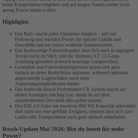
keine Kompromisse eingehen und auf langen Touren immer noch
genug Power haben wollen.
Highlights
Das Rail+ macht jedes Abenteuer möglich – mit viel
Federweg und reichlich Power für epische Uphills und
Downhills und nie enden wollende Endurorunden.
Das hochwertige Fahrwerkspaket lässt dich auch in ruppigem
Terrain nicht im Stich, und die Shimano XT 12-Gang-
Schaltung garantiert jederzeit knackige Gangwechsel.
Geometrie und Fahrwerksprogression lassen sich ganz
einfach an deine Bedürfnisse anpassen, während optionale
abgewinkelte Lagerschalen noch mehr
Anpassungsmöglichkeiten bieten.
Das kraftvolle Bosch Performance CX System macht auf
steilen Anstiegen mächtig Gas, damit du auf dem
anschließenden Downhill alles geben kannst.
Der RIB 2.0 Akku mit massiven 800 Wh Kapazität unterstützt
dich nicht nur eine gefühlte Ewigkeit, sondern lässt sich zum
Laden oder Transportieren auch ganz einfach entnehmen.
Bosch-Update Mai 2026: Bist du bereit für mehr
Power?