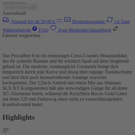
In den Warenkorb
Ausverkauft
***
Versand frei ab 50,00 €
Bestpreisgarantie
14 Tage
Widerrufsrecht
FAQ
Zum Merkzettel hinzufügen
Fahrrad vergleichen
Das Procaliber 8 ist ein reinrassiges Cross-Country-Mountainbike,
das für schnelle Runden und für reichlich Spaß auf dem Singletrail
gebaut ist. Die moderne, renntaugliche Geometrie bringt dich
temporeich durch jede Kurve und lässig über ruppige Trailabschnitte
und lässt dich auch herausfordernde Anstiege souverän
hochsprinten. Der 12fach-Antrieb mit einem Mix aus Shimano
SLX/XT Komponenten hält alle notwendigen Gänge für all deine
XC-Abenteuer bereit, während die RockShox Recon Gold Gabel
mit ihren 120 mm Federweg einen nicht zu vernachlässigenden
Komfortvorteil bietet.
Highlights