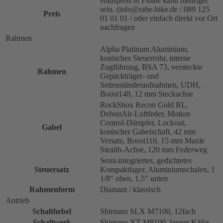
Hauspreis in Filiale kann niedriger
sein. (info@rabe-bike.de / 089 125
Preis
01 01 01 / oder einfach direkt vor Ort
nachfragen
Rahmen
Alpha Platinum Aluminium,
konisches Steuerrohr, interne
Zugführung, BSA 73, versteckte
Rahmen
Gepäckträger- und
Seitenständeraufnahmen, UDH,
Boost148, 12 mm Steckachse
RockShox Recon Gold RL,
DebonAir-Luftfeder, Motion
Control-Dämpfer, Lockout,
Gabel
konischer Gabelschaft, 42 mm
Versatz, Boost110, 15 mm Maxle
Stealth-Achse, 120 mm Federweg
Semi-integriertes, gedichtetes
Steuersatz
Kompaktlager, Aluminiumschalen, 1
1/8" oben, 1,5" unten
Rahmenform
Diamant / klassisch
Antrieb
Schalthebel
Shimano SLX M7100, 12fach
Schaltwerk
Shimano XT M8100, langer Käfig