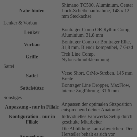
Shimano TC500, Aluminium, Center
Nabe hinten
Lock-Scheibenaufnahme, 148 x 12
mm Steckachse
Lenker & Vorbau
Bontrager Comp OR Rythm Comp,
Lenker
Aluminium, 31,8 mm
Bontrager Comp or Bontrager Elite,
Vorbau
31,8 mm, Blendr-kompatibel, 7 Grad
Trek Line Comp,
Griffe
Nylonschraubklemmung
Sattel
Verse Short, CrMo-Streben, 145 mm
Sattel
Breite
Bontrager Line Dropper, MaxFlow,
Sattelstütze
interne Zugführung, 31,6 mm
Sonstiges
Anpassen der optimalen Sitzposition
Anpassung - nur in Filiale
entsprechend deiner Anatomie
Konfiguration - nur in
Individuelles Fahrwerks Setup durch
Filiale
geschulte Mitarbeiter
Die Abbildung kann abweichen. Der
Hersteller behält es sich vor,
Anmerkung