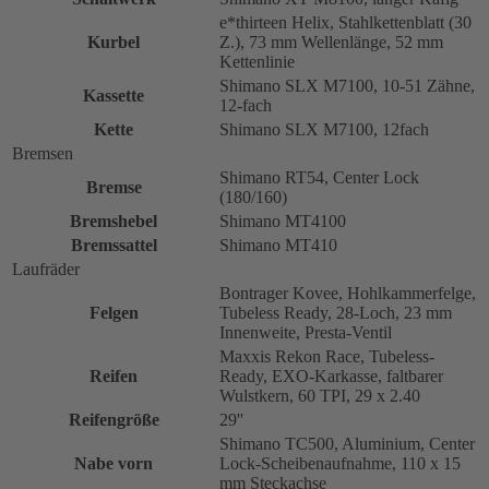
e*thirteen Helix, Stahlkettenblatt (30
Kurbel
Z.), 73 mm Wellenlänge, 52 mm
Kettenlinie
Shimano SLX M7100, 10-51 Zähne,
Kassette
12-fach
Kette
Shimano SLX M7100, 12fach
Bremsen
Shimano RT54, Center Lock
Bremse
(180/160)
Bremshebel
Shimano MT4100
Bremssattel
Shimano MT410
Laufräder
Bontrager Kovee, Hohlkammerfelge,
Felgen
Tubeless Ready, 28-Loch, 23 mm
Innenweite, Presta-Ventil
Maxxis Rekon Race, Tubeless-
Reifen
Ready, EXO-Karkasse, faltbarer
Wulstkern, 60 TPI, 29 x 2.40
Reifengröße
29''
Shimano TC500, Aluminium, Center
Nabe vorn
Lock-Scheibenaufnahme, 110 x 15
mm Steckachse