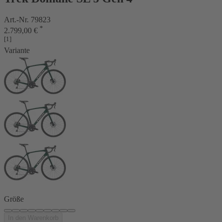
Art.-Nr. 79823
*
2.799,00 €
[1]
Variante
Größe
In den Warenkorb