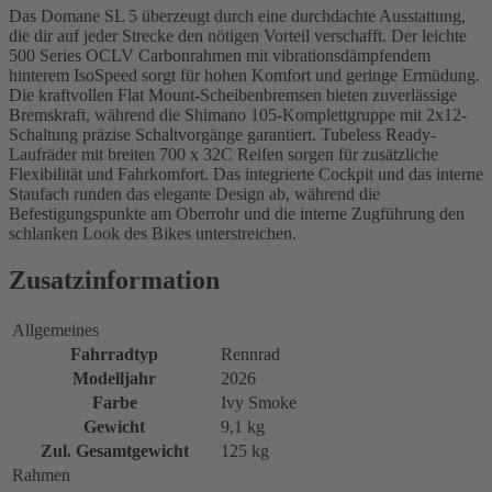
Das Domane SL 5 überzeugt durch eine durchdachte Ausstattung,
die dir auf jeder Strecke den nötigen Vorteil verschafft. Der leichte
500 Series OCLV Carbonrahmen mit vibrationsdämpfendem
hinterem IsoSpeed sorgt für hohen Komfort und geringe Ermüdung.
Die kraftvollen Flat Mount-Scheibenbremsen bieten zuverlässige
Bremskraft, während die Shimano 105-Komplettgruppe mit 2x12-
Schaltung präzise Schaltvorgänge garantiert. Tubeless Ready-
Laufräder mit breiten 700 x 32C Reifen sorgen für zusätzliche
Flexibilität und Fahrkomfort. Das integrierte Cockpit und das interne
Staufach runden das elegante Design ab, während die
Befestigungspunkte am Oberrohr und die interne Zugführung den
schlanken Look des Bikes unterstreichen.
Zusatzinformation
Allgemeines
Fahrradtyp
Rennrad
Modelljahr
2026
Farbe
Ivy Smoke
Gewicht
9,1 kg
Zul. Gesamtgewicht
125 kg
Rahmen