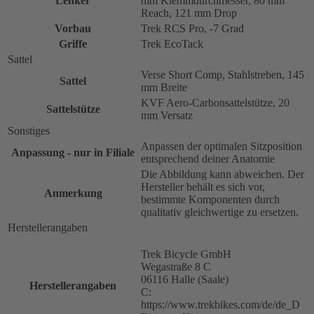
Lenker
mm Klemmdurchmesser, 80 mm
Reach, 121 mm Drop
Vorbau
Trek RCS Pro, -7 Grad
Griffe
Trek EcoTack
Sattel
Verse Short Comp, Stahlstreben, 145
Sattel
mm Breite
KVF Aero-Carbonsattelstütze, 20
Sattelstütze
mm Versatz
Sonstiges
Anpassen der optimalen Sitzposition
Anpassung - nur in Filiale
entsprechend deiner Anatomie
Die Abbildung kann abweichen. Der
Hersteller behält es sich vor,
Anmerkung
bestimmte Komponenten durch
qualitativ gleichwertige zu ersetzen.
Herstellerangaben
Trek Bicycle GmbH
Wegastraße 8 C
06116 Halle (Saale)
Herstellerangaben
C:
https://www.trekbikes.com/de/de_D