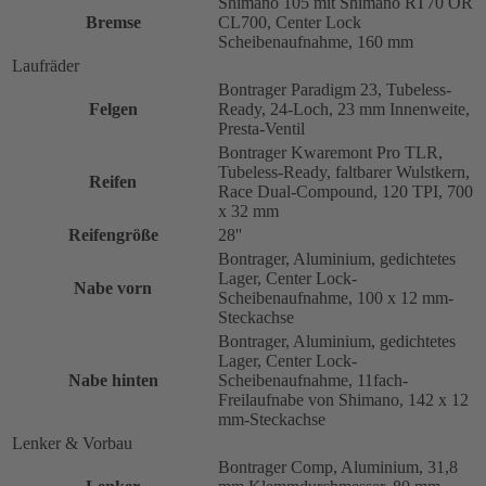
Shimano 105 mit Shimano RT70 OR
Bremse
CL700, Center Lock
Scheibenaufnahme, 160 mm
Laufräder
Bontrager Paradigm 23, Tubeless-
Felgen
Ready, 24-Loch, 23 mm Innenweite,
Presta-Ventil
Bontrager Kwaremont Pro TLR,
Tubeless-Ready, faltbarer Wulstkern,
Reifen
Race Dual-Compound, 120 TPI, 700
x 32 mm
Reifengröße
28''
Bontrager, Aluminium, gedichtetes
Lager, Center Lock-
Nabe vorn
Scheibenaufnahme, 100 x 12 mm-
Steckachse
Bontrager, Aluminium, gedichtetes
Lager, Center Lock-
Nabe hinten
Scheibenaufnahme, 11fach-
Freilaufnabe von Shimano, 142 x 12
mm-Steckachse
Lenker & Vorbau
Bontrager Comp, Aluminium, 31,8