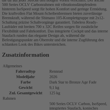
die dir auf jeder Strecke den nötigen Vorteil verschafft. Der leichte
500 Series OCLV Carbonrahmen mit vibrationsdämpfendem
hinterem IsoSpeed sorgt für hohen Komfort und geringe Ermüdung.
Die kraftvollen Flat Mount-Scheibenbremsen bieten zuverlässige
Bremskraft, während die Shimano 105-Komplettgruppe mit 2x12-
Schaltung präzise Schaltvorgänge garantiert. Tubeless Ready-
Laufräder mit breiten 700 x 32C Reifen sorgen für zusätzliche
Flexibilität und Fahrkomfort. Das integrierte Cockpit und das interne
Staufach runden das elegante Design ab, während die
Befestigungspunkte am Oberrohr und die interne Zugführung den
schlanken Look des Bikes unterstreichen.
Zusatzinformation
Allgemeines
Fahrradtyp
Rennrad
Modelljahr
2026
Farbe
Dark Star to Bronze Age Fade
Gewicht
9,1 kg
Zul. Gesamtgewicht
125 kg
Rahmen
500 Series OCLV Carbon, IsoSpeed,
integriertes Staufach, konisches