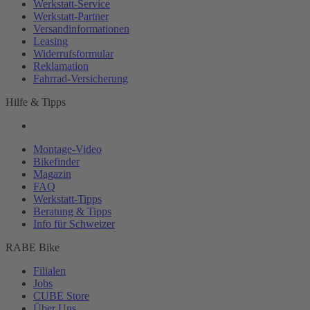
Werkstatt-
Service
Werkstatt-
Partner
Versandinformationen
Leasing
Widerrufsformular
Reklamation
Fahrrad-
Versicherung
Hilfe & Tipps
Montage-
Video
Bikefinder
Magazin
FAQ
Werkstatt-
Tipps
Beratung & Tipps
Info für Schweizer
RABE Bike
Filialen
Jobs
CUBE Store
Über Uns