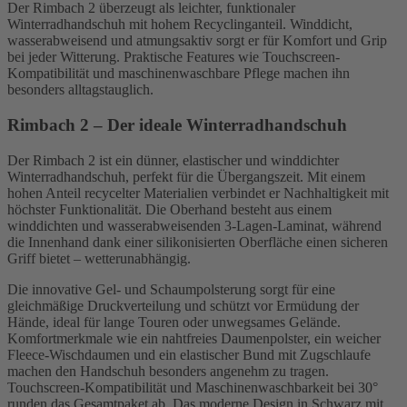
Der Rimbach 2 überzeugt als leichter, funktionaler
Winterradhandschuh mit hohem Recyclinganteil. Winddicht,
wasserabweisend und atmungsaktiv sorgt er für Komfort und Grip
bei jeder Witterung. Praktische Features wie Touchscreen-
Kompatibilität und maschinenwaschbare Pflege machen ihn
besonders alltagstauglich.
Rimbach 2 – Der ideale Winterradhandschuh
Der Rimbach 2 ist ein dünner, elastischer und winddichter
Winterradhandschuh, perfekt für die Übergangszeit. Mit einem
hohen Anteil recycelter Materialien verbindet er Nachhaltigkeit mit
höchster Funktionalität. Die Oberhand besteht aus einem
winddichten und wasserabweisenden 3-Lagen-Laminat, während
die Innenhand dank einer silikonisierten Oberfläche einen sicheren
Griff bietet – wetterunabhängig.
Die innovative Gel- und Schaumpolsterung sorgt für eine
gleichmäßige Druckverteilung und schützt vor Ermüdung der
Hände, ideal für lange Touren oder unwegsames Gelände.
Komfortmerkmale wie ein nahtfreies Daumenpolster, ein weicher
Fleece-Wischdaumen und ein elastischer Bund mit Zugschlaufe
machen den Handschuh besonders angenehm zu tragen.
Touchscreen-Kompatibilität und Maschinenwaschbarkeit bei 30°
runden das Gesamtpaket ab. Das moderne Design in Schwarz mit