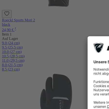
Roeckl Sports Mori 2
black
*
24,90 €
Item 1
Auf Lager
9.0 (24 cm)
9.5 (25,5 cm)
10.0 (27 cm)
10.5 (28,5 cm)
11.0 (29,5 cm)
8.0 (21,5 cm)
8.5 (23 cm)