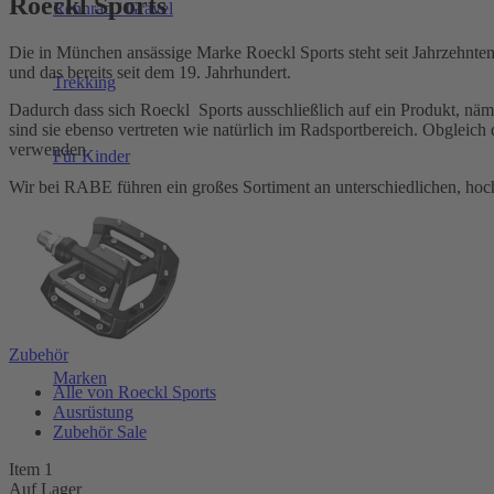
Roeckl Sports
Rennrad / Gravel
Die in München ansässige Marke Roeckl Sports steht seit Jahrzehnten
und das bereits seit dem 19. Jahrhundert.
Trekking
Dadurch dass sich Roeckl Sports ausschließlich auf ein Produkt, näm
sind sie ebenso vertreten wie natürlich im Radsportbereich. Obgleich
verwenden.
Für Kinder
Wir bei RABE führen ein großes Sortiment an unterschiedlichen, hoch
Zubehör
SALE
Zubehör
Marken
Alle von Roeckl Sports
Ausrüstung
Zubehör Sale
Item 1
Auf Lager