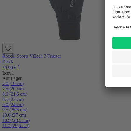
Roeckl Sports Villach 3 Trigger
Black
*
59,90 €
Item 1
Auf Lager
7.0 (19 cm)
7.5 (20 cm)
8.0 (21,5 cm)
8.5 (23 cm)
9.0 (24 cm)
9.5 (25,5 cm)
10.0 (27 cm)
10.5 (28,5 cm)
11.0 (29,5 cm)