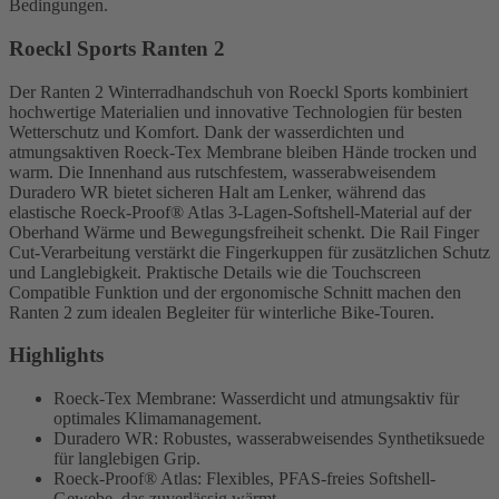
Bedingungen.
Roeckl Sports Ranten 2
Der Ranten 2 Winterradhandschuh von Roeckl Sports kombiniert
hochwertige Materialien und innovative Technologien für besten
Wetterschutz und Komfort. Dank der wasserdichten und
atmungsaktiven Roeck-Tex Membrane bleiben Hände trocken und
warm. Die Innenhand aus rutschfestem, wasserabweisendem
Duradero WR bietet sicheren Halt am Lenker, während das
elastische Roeck-Proof® Atlas 3-Lagen-Softshell-Material auf der
Oberhand Wärme und Bewegungsfreiheit schenkt. Die Rail Finger
Cut-Verarbeitung verstärkt die Fingerkuppen für zusätzlichen Schutz
und Langlebigkeit. Praktische Details wie die Touchscreen
Compatible Funktion und der ergonomische Schnitt machen den
Ranten 2 zum idealen Begleiter für winterliche Bike-Touren.
Highlights
Roeck-Tex Membrane: Wasserdicht und atmungsaktiv für
optimales Klimamanagement.
Duradero WR: Robustes, wasserabweisendes Synthetiksuede
für langlebigen Grip.
Roeck-Proof® Atlas: Flexibles, PFAS-freies Softshell-
Gewebe, das zuverlässig wärmt.