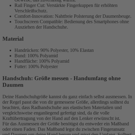
Rail Finger Cut: Verstärkte Fingerkuppen für erhöhten
Verschleißschutz.
Comfort-Innovation: Nahtfreie Polsterung der Daumenbeuge.
Touchscreen Compatible: Bedienung des Smartphones ohne
Ausziehen der Handschuhe.
Material
Handrücken: 90% Polyester, 10% Elastan
Bund: 100% Polyamid
Handfläche: 100% Polyamid
Futter: 100% Polyester
Handschuh: Größe messen - Handumfang ohne
Daumen
Deine Handschuhgröße kannst du ganz einfach selbst ausmessen. In
der Regel passt die von dir gemessene Größe, allerdings solltest du
beachten, dass Radhandschuhe aus elastischen Materialien und
vergleichsweise enganliegend gefertigt sind, da die volle
Kraftübertragung von der Hand auf den Lenker erwünscht ist.
Für das Ausmessen der Größe benötigst du entweder ein Maßband
oder einen Faden. Das Maßband legst du zwischen Fingeransatz
und Daumen um deine Hand herum und misst den Umfang. Solltest