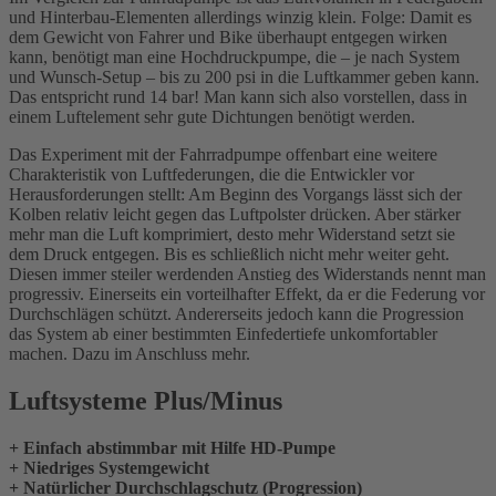
und Hinterbau-Elementen allerdings winzig klein. Folge: Damit es
dem Gewicht von Fahrer und Bike überhaupt entgegen wirken
kann, benötigt man eine Hochdruckpumpe, die – je nach System
und Wunsch-Setup – bis zu 200 psi in die Luftkammer geben kann.
Das entspricht rund 14 bar! Man kann sich also vorstellen, dass in
einem Luftelement sehr gute Dichtungen benötigt werden.
Das Experiment mit der Fahrradpumpe offenbart eine weitere
Charakteristik von Luftfederungen, die die Entwickler vor
Herausforderungen stellt: Am Beginn des Vorgangs lässt sich der
Kolben relativ leicht gegen das Luftpolster drücken. Aber stärker
mehr man die Luft komprimiert, desto mehr Widerstand setzt sie
dem Druck entgegen. Bis es schließlich nicht mehr weiter geht.
Diesen immer steiler werdenden Anstieg des Widerstands nennt man
progressiv. Einerseits ein vorteilhafter Effekt, da er die Federung vor
Durchschlägen schützt. Andererseits jedoch kann die Progression
das System ab einer bestimmten Einfedertiefe unkomfortabler
machen. Dazu im Anschluss mehr.
Luftsysteme Plus/Minus
+ Einfach abstimmbar mit Hilfe HD-Pumpe
+ Niedriges Systemgewicht
+ Natürlicher Durchschlagschutz (Progression)