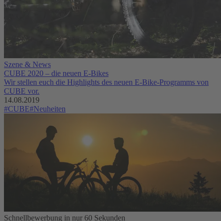
Szene & News
CUBE 2020 – die neuen E-Bikes
Wir stellen euch die Highlights des neuen E-Bike-Programms von
CUBE vor.
14.08.2019
#CUBE
#Neuheiten
Schnellbewerbung in nur 60 Sekunden