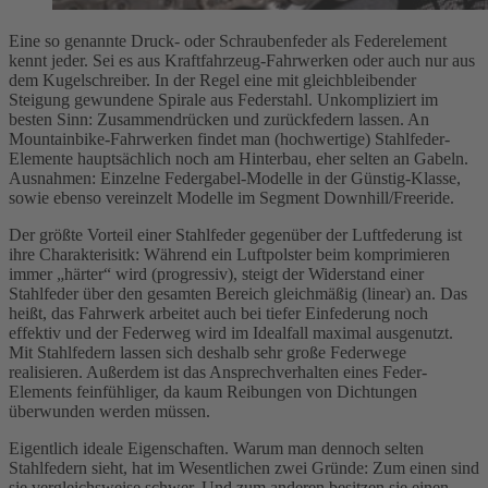
Eine so genannte Druck- oder Schraubenfeder als Federelement
kennt jeder. Sei es aus Kraftfahrzeug-Fahrwerken oder auch nur aus
dem Kugelschreiber. In der Regel eine mit gleichbleibender
Steigung gewundene Spirale aus Federstahl. Unkompliziert im
besten Sinn: Zusammendrücken und zurückfedern lassen. An
Mountainbike-Fahrwerken findet man (hochwertige) Stahlfeder-
Elemente hauptsächlich noch am Hinterbau, eher selten an Gabeln.
Ausnahmen: Einzelne Federgabel-Modelle in der Günstig-Klasse,
sowie ebenso vereinzelt Modelle im Segment Downhill/Freeride.
Der größte Vorteil einer Stahlfeder gegenüber der Luftfederung ist
ihre Charakterisitk: Während ein Luftpolster beim komprimieren
immer „härter“ wird (progressiv), steigt der Widerstand einer
Stahlfeder über den gesamten Bereich gleichmäßig (linear) an. Das
heißt, das Fahrwerk arbeitet auch bei tiefer Einfederung noch
effektiv und der Federweg wird im Idealfall maximal ausgenutzt.
Mit Stahlfedern lassen sich deshalb sehr große Federwege
realisieren. Außerdem ist das Ansprechverhalten eines Feder-
Elements feinfühliger, da kaum Reibungen von Dichtungen
überwunden werden müssen.
Eigentlich ideale Eigenschaften. Warum man dennoch selten
Stahlfedern sieht, hat im Wesentlichen zwei Gründe: Zum einen sind
sie vergleichsweise schwer. Und zum anderen besitzen sie einen