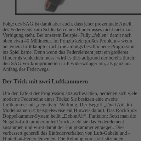
Folge des SAG ist damit aber auch, dass jener prozentuale Anteil
des Federwegs zum Schlucken eines Hindernisses nicht mehr zur
Verfügung steht. Bei unserem Beispiel-Fully „fehlen“ damit nach
oben etwa 40 Millimeter. Im Prinzip kein großes Problem – wenn
bei einem Luftdämpfer nicht die anfangs beschriebene Progression
ins Spiel käme. Denn wenn das Federelement jetzt ein größeres
Hindernis schlucken muss, wird es dies aufgrund der bereits durch
den SAG vor-komprimierten Luft widerwilliger tun, als ganz am
Anfang des Federwegs.
Der Trick mit zwei Luftkammern
Um den Effekt der Progression abzuschwächen, bedienen sich viele
moderne Federbeine eines Tricks: Sie besitzen eine zweite
Luftkammer mit „negativer“ Wirkung. Der Begriff „Dual Air“ im
Modellnamen ist beispielsweise ein Hinweis darauf. Das RockShox
Doppelkammer-System heißt „DebonAir“. Funktion: Setzt man die
Negativ-Luftkammer unter Druck, zieht sie das Federelement
zusammen und wirkt damit der Hauptkammer entgegen. Dies
verbessert generell das Einfederverhalten von Luft-Gabeln und -
Hinterbau-Federelementen. Die Reibung von straff sitzenden