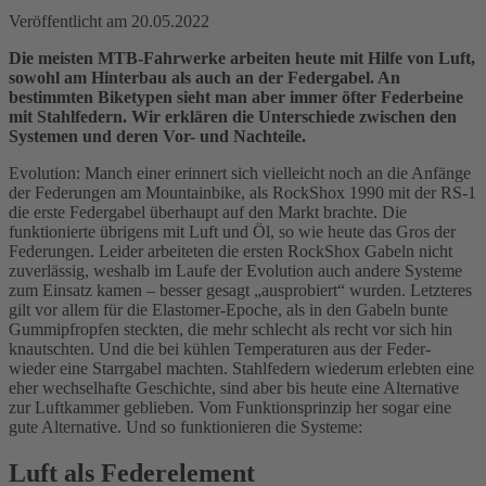
Veröffentlicht am
20.05.2022
Die meisten MTB-Fahrwerke arbeiten heute mit Hilfe von Luft,
sowohl am Hinterbau als auch an der Federgabel. An
bestimmten Biketypen sieht man aber immer öfter Federbeine
mit Stahlfedern. Wir erklären die Unterschiede zwischen den
Systemen und deren Vor- und Nachteile.
Evolution: Manch einer erinnert sich vielleicht noch an die Anfänge
der Federungen am Mountainbike, als RockShox 1990 mit der RS-1
die erste Federgabel überhaupt auf den Markt brachte. Die
funktionierte übrigens mit Luft und Öl, so wie heute das Gros der
Federungen. Leider arbeiteten die ersten RockShox Gabeln nicht
zuverlässig, weshalb im Laufe der Evolution auch andere Systeme
zum Einsatz kamen – besser gesagt „ausprobiert“ wurden. Letzteres
gilt vor allem für die Elastomer-Epoche, als in den Gabeln bunte
Gummipfropfen steckten, die mehr schlecht als recht vor sich hin
knautschten. Und die bei kühlen Temperaturen aus der Feder-
wieder eine Starrgabel machten. Stahlfedern wiederum erlebten eine
eher wechselhafte Geschichte, sind aber bis heute eine Alternative
zur Luftkammer geblieben. Vom Funktionsprinzip her sogar eine
gute Alternative. Und so funktionieren die Systeme:
Luft als Federelement