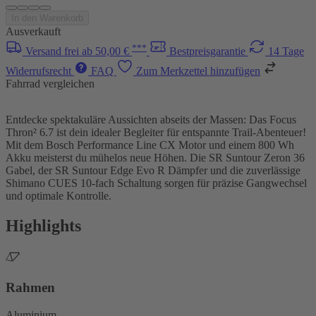
In den Warenkorb
Ausverkauft
***
Versand frei ab 50,00 €
Bestpreisgarantie
14 Tage
Widerrufsrecht
FAQ
Zum Merkzettel hinzufügen
Fahrrad vergleichen
Entdecke spektakuläre Aussichten abseits der Massen: Das Focus
Thron² 6.7 ist dein idealer Begleiter für entspannte Trail-Abenteuer!
Mit dem Bosch Performance Line CX Motor und einem 800 Wh
Akku meisterst du mühelos neue Höhen. Die SR Suntour Zeron 36
Gabel, der SR Suntour Edge Evo R Dämpfer und die zuverlässige
Shimano CUES 10-fach Schaltung sorgen für präzise Gangwechsel
und optimale Kontrolle.
Highlights
Rahmen
Aluminium