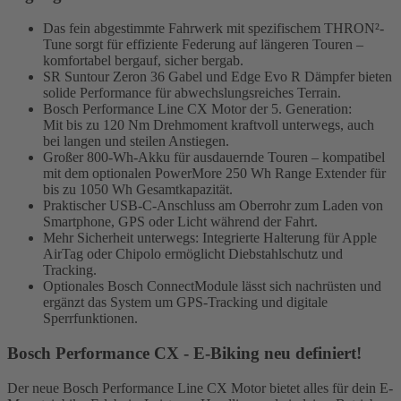
Das fein abgestimmte Fahrwerk mit spezifischem THRON²-
Tune sorgt für effiziente Federung auf längeren Touren –
komfortabel bergauf, sicher bergab.
SR Suntour Zeron 36 Gabel und Edge Evo R Dämpfer bieten
solide Performance für abwechslungsreiches Terrain.
Bosch Performance Line CX Motor der 5. Generation:
Mit bis zu 120 Nm Drehmoment kraftvoll unterwegs, auch
bei langen und steilen Anstiegen.
Großer 800-Wh-Akku für ausdauernde Touren – kompatibel
mit dem optionalen PowerMore 250 Wh Range Extender für
bis zu 1050 Wh Gesamtkapazität.
Praktischer USB-C-Anschluss am Oberrohr zum Laden von
Smartphone, GPS oder Licht während der Fahrt.
Mehr Sicherheit unterwegs: Integrierte Halterung für Apple
AirTag oder Chipolo ermöglicht Diebstahlschutz und
Tracking.
Optionales Bosch ConnectModule lässt sich nachrüsten und
ergänzt das System um GPS-Tracking und digitale
Sperrfunktionen.
Bosch Performance CX - E-Biking neu definiert!
Der neue Bosch Performance Line CX Motor bietet alles für dein E-