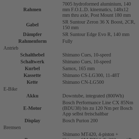
7005 hydroformed aluminium, 140
Rahmen
mm F.O.L.D. kinematics, 148x12
mm thru axle, Post Mount 180 mm
SR Suntour Zeron 36 X Boost, 2CR,
Gabel
150 mm
Dämpfer
SR Suntour Edge Evo R, 140 mm
Rahmenform
Fully
Antrieb
Schalthebel
Shimano Cues, 10-speed
Schaltwerk
Shimano Cues, 10-speed
Kurbel
Samox, 165 mm
Kassette
Shimano CS-LG300, 11-48T
Kette
Shimano CN-LG500
E-Bike
Akku
Downtube, integrated (800Wh)
Bosch Performance Line CX 85Nm
E-Motor
(BDU38) bis zu 120 Nm per Bosch
App selbst freischaltbar
Display
Bosch Purion 200
Bremsen
Shimano MT420, 4-piston +