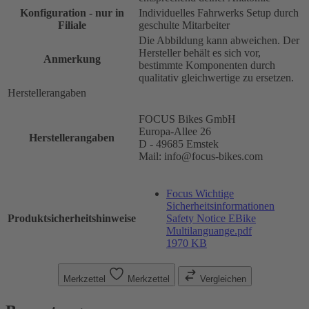
Konfiguration - nur in
Individuelles Fahrwerks Setup durch
Filiale
geschulte Mitarbeiter
Die Abbildung kann abweichen. Der
Hersteller behält es sich vor,
Anmerkung
bestimmte Komponenten durch
qualitativ gleichwertige zu ersetzen.
Herstellerangaben
FOCUS Bikes GmbH
Europa-Allee 26
Herstellerangaben
D - 49685 Emstek
Mail: info@focus-bikes.com
Focus Wichtige
Sicherheitsinformationen
Produktsicherheitshinweise
Safety Notice EBike
Multilanguange.pdf
1970 KB
Merkzettel
Merkzettel
Vergleichen