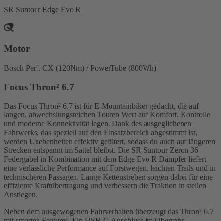
SR Suntour Edge Evo R
Motor
Bosch Perf. CX (120Nm) / PowerTube (800Wh)
Focus Thron² 6.7
Das Focus Thron² 6.7 ist für E-Mountainbiker gedacht, die auf
langen, abwechslungsreichen Touren Wert auf Komfort, Kontrolle
und moderne Konnektivität legen. Dank des ausgeglichenen
Fahrwerks, das speziell auf den Einsatzbereich abgestimmt ist,
werden Unebenheiten effektiv gefiltert, sodass du auch auf längeren
Strecken entspannt im Sattel bleibst. Die SR Suntour Zeron 36
Federgabel in Kombination mit dem Edge Evo R Dämpfer liefert
eine verlässliche Performance auf Forstwegen, leichten Trails und in
technischeren Passagen. Lange Kettenstreben sorgen dabei für eine
effiziente Kraftübertragung und verbessern die Traktion in steilen
Anstiegen.
Neben dem ausgewogenen Fahrverhalten überzeugt das Thron² 6.7
mit smarten Features. Ein USB-C-Anschluss im Oberrohr