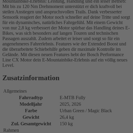
Mountainbike-Erlebnis: Leistung, Handling und ein leiser Betrieb:
Mit bis zu 120 Nm Drehmoment unterstützt er dich kraftvoll bei
steilen Anstiegen und anspruchsvollen Trails. Dank verbesserter
Sensorik reagiert der Motor noch schneller auf deine Tritte und sorgt
für ein dynamisches, natürliches Fahrgefühl. Mit einem Gewicht
von nur 2,8 kg verbessert der Motor spürbar das Handling deines E-
Bikes, was sich besonders auf langen Touren und technischen
Passagen auszahlt. Zudem arbeitet er leiser und sorgt so für ein
angenehmeres Fahrerlebnis. Features wie der Extended Boost und
die überarbeitete Schiebehilfe geben dir maximale Kontrolle im
Gelände. Mit diesen neuen Features hebt der Bosch Performance
Line CX Motor dein E-Mountainbike-Erlebnis auf ein völlig neues
Level.
Zusatzinformation
Allgemeines
Fahrradtyp
E-MTB Fully
Modelljahr
2025, 2026
Farbe
Urban Green / Magic Black
Gewicht
26,4 kg
Zul. Gesamtgewicht
150 kg
Rahmen