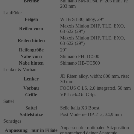
Bremse
Shimano SM-RT64, F: 203 mm / R:
203 mm
Laufräder
Felgen
WTB STi30, alloy, 29"
Maxxis Minion DHF, TLE, EXO,
Reifen vorn
63-622 (29")
Maxxis Minion DHF, TLE, EXO,
Reifen hinten
63-622 (29")
Reifengröße
29''
Nabe vorn
Shimano FH-TC500
Nabe hinten
Shimano HB-TC500
Lenker & Vorbau
JD Riser, alloy, width: 800 mm, rise:
Lenker
30 mm
Vorbau
FOCUS C.I.S. 2.0 integrated, 50 mm
Griffe
VP Lock-On Grips
Sattel
Sattel
Selle Italia X3 Boost
Sattelstütze
Post Moderne DP-212, 34,9 mm
Sonstiges
Anpassen der optimalen Sitzposition
Anpassung - nur in Filiale
entsprechend deiner Anatomie